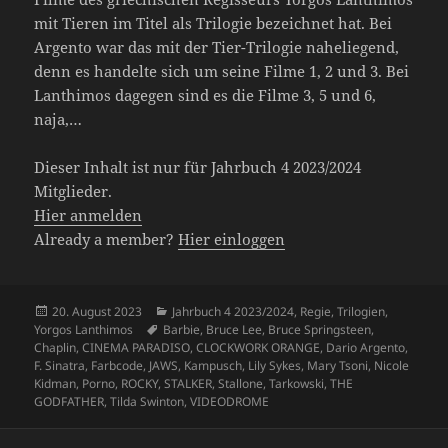
mit Tieren im Titel als Trilogie bezeichnet hat. Bei
Argento war das mit der Tier-Trilogie naheliegend,
denn es handelte sich um seine Filme 1, 2 und 3. Bei
Lanthimos dagegen sind es die Filme 3, 5 und 6,
naja,…
Dieser Inhalt ist nur für Jahrbuch 4 2023/2024
Mitglieder.
Hier anmelden
Already a member?
Hier einloggen
Veröffentlicht
Kategorien
20. August 2023
Jahrbuch 4 2023/2024
,
Regie
,
Trilogien
,
am
Schlagwörter
Yorgos Lanthimos
Barbie
,
Bruce Lee
,
Bruce Springsteen
,
Chaplin
,
CINEMA PARADISO
,
CLOCKWORK ORANGE
,
Dario Argento
,
F. Sinatra
,
Farbcode
,
JAWS
,
Kampusch
,
Lily Sykes
,
Mary Tsoni
,
Nicole
Kidman
,
Porno
,
ROCKY
,
STALKER
,
Stallone
,
Tarkowski
,
THE
GODFATHER
,
Tilda Swinton
,
VIDEODROME