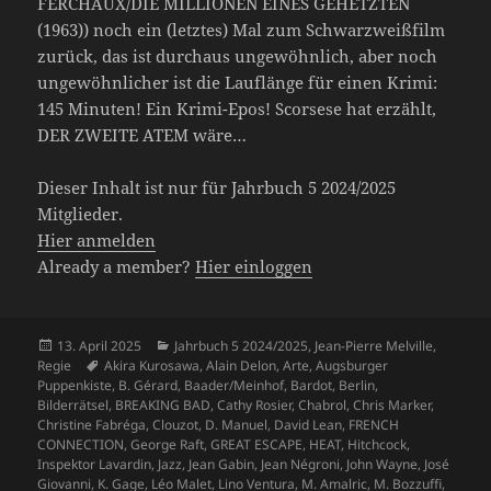
FERCHAUX/DIE MILLIONEN EINES GEHETZTEN
(1963)) noch ein (letztes) Mal zum Schwarzweißfilm
zurück, das ist durchaus ungewöhnlich, aber noch
ungewöhnlicher ist die Lauflänge für einen Krimi:
145 Minuten! Ein Krimi-Epos! Scorsese hat erzählt,
DER ZWEITE ATEM wäre…
Dieser Inhalt ist nur für Jahrbuch 5 2024/2025
Mitglieder.
Hier anmelden
Already a member?
Hier einloggen
Veröffentlicht
Kategorien
13. April 2025
Jahrbuch 5 2024/2025
,
Jean-Pierre Melville
,
am
Schlagwörter
Regie
Akira Kurosawa
,
Alain Delon
,
Arte
,
Augsburger
Puppenkiste
,
B. Gérard
,
Baader/Meinhof
,
Bardot
,
Berlin
,
Bilderrätsel
,
BREAKING BAD
,
Cathy Rosier
,
Chabrol
,
Chris Marker
,
Christine Fabréga
,
Clouzot
,
D. Manuel
,
David Lean
,
FRENCH
CONNECTION
,
George Raft
,
GREAT ESCAPE
,
HEAT
,
Hitchcock
,
Inspektor Lavardin
,
Jazz
,
Jean Gabin
,
Jean Négroni
,
John Wayne
,
José
Giovanni
,
K. Gage
,
Léo Malet
,
Lino Ventura
,
M. Amalric
,
M. Bozzuffi
,