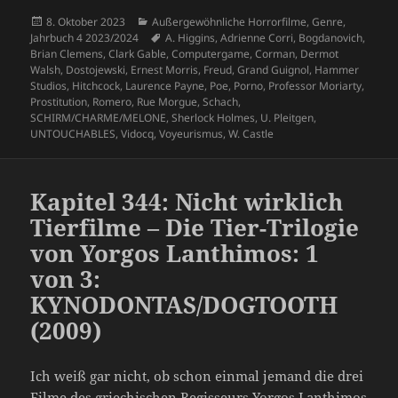
Veröffentlicht
Kategorien
8. Oktober 2023
Außergewöhnliche Horrorfilme
,
Genre
,
am
Schlagwörter
Jahrbuch 4 2023/2024
A. Higgins
,
Adrienne Corri
,
Bogdanovich
,
Brian Clemens
,
Clark Gable
,
Computergame
,
Corman
,
Dermot
Walsh
,
Dostojewski
,
Ernest Morris
,
Freud
,
Grand Guignol
,
Hammer
Studios
,
Hitchcock
,
Laurence Payne
,
Poe
,
Porno
,
Professor Moriarty
,
Prostitution
,
Romero
,
Rue Morgue
,
Schach
,
SCHIRM/CHARME/MELONE
,
Sherlock Holmes
,
U. Pleitgen
,
UNTOUCHABLES
,
Vidocq
,
Voyeurismus
,
W. Castle
Kapitel 344: Nicht wirklich
Tierfilme – Die Tier-Trilogie
von Yorgos Lanthimos: 1
von 3:
KYNODONTAS/DOGTOOTH
(2009)
Ich weiß gar nicht, ob schon einmal jemand die drei
Filme des griechischen Regisseurs Yorgos Lanthimos