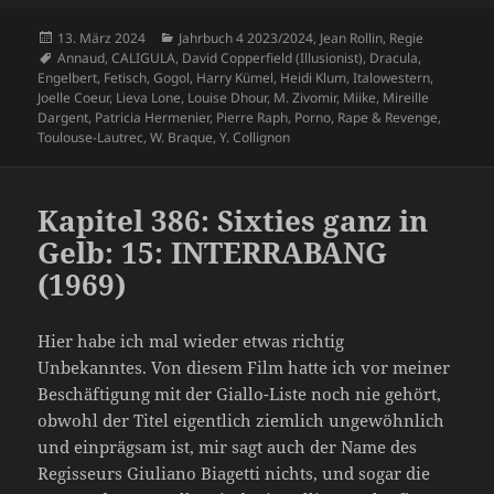
Veröffentlicht
Kategorien
13. März 2024
Jahrbuch 4 2023/2024
,
Jean Rollin
,
Regie
am
Schlagwörter
Annaud
,
CALIGULA
,
David Copperfield (Illusionist)
,
Dracula
,
Engelbert
,
Fetisch
,
Gogol
,
Harry Kümel
,
Heidi Klum
,
Italowestern
,
Joelle Coeur
,
Lieva Lone
,
Louise Dhour
,
M. Zivomir
,
Miike
,
Mireille
Dargent
,
Patricia Hermenier
,
Pierre Raph
,
Porno
,
Rape & Revenge
,
Toulouse-Lautrec
,
W. Braque
,
Y. Collignon
Kapitel 386: Sixties ganz in
Gelb: 15: INTERRABANG
(1969)
Hier habe ich mal wieder etwas richtig
Unbekanntes. Von diesem Film hatte ich vor meiner
Beschäftigung mit der Giallo-Liste noch nie gehört,
obwohl der Titel eigentlich ziemlich ungewöhnlich
und einprägsam ist, mir sagt auch der Name des
Regisseurs Giuliano Biagetti nichts, und sogar die