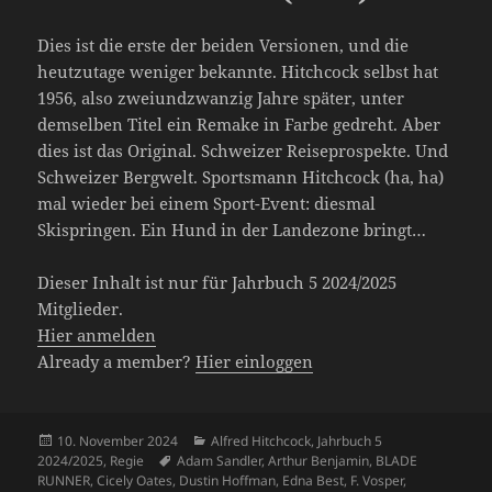
Dies ist die erste der beiden Versionen, und die
heutzutage weniger bekannte. Hitchcock selbst hat
1956, also zweiundzwanzig Jahre später, unter
demselben Titel ein Remake in Farbe gedreht. Aber
dies ist das Original. Schweizer Reiseprospekte. Und
Schweizer Bergwelt. Sportsmann Hitchcock (ha, ha)
mal wieder bei einem Sport-Event: diesmal
Skispringen. Ein Hund in der Landezone bringt…
Dieser Inhalt ist nur für Jahrbuch 5 2024/2025
Mitglieder.
Hier anmelden
Already a member?
Hier einloggen
Veröffentlicht
Kategorien
10. November 2024
Alfred Hitchcock
,
Jahrbuch 5
am
Schlagwörter
2024/2025
,
Regie
Adam Sandler
,
Arthur Benjamin
,
BLADE
RUNNER
,
Cicely Oates
,
Dustin Hoffman
,
Edna Best
,
F. Vosper
,