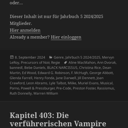
oder…
Dieser Inhalt ist nur für Jahrbuch 5 2024/2025
Mitglieder.
Hier anmelden
Already a member?
Hier einloggen
Veröffentlicht
Kategorien
8. September 2024
Genre
,
Jahrbuch 5 2024/2025
,
Mervyn
am
Schlagwörter
LeRoy
,
Precursors of Noir
,
Regie
Aline MacMahon
,
Ann Dvorak
,
banned!
,
Bebe Daniels
,
BLACK NARCISSUS
,
Christina Rice
,
Dean
Martin
,
Ed Wood
,
Edward G. Robinson
,
F. McHugh
,
George Abbott
,
Glenda Farrell
,
Henry Fonda
,
Jane Darwell
,
Jill Dennett
,
Joan
Crawford
,
Leon Abrams
,
Lyle Talbot
,
Miike
,
Muriel Evans
,
Musical
,
Porno
,
Powell & Pressburger
,
Pre-Code
,
Preston Foster
,
Rassismus
,
Ruth Donnelly
,
Warren William
Kapitel 403: Die
verführerischen Vampire