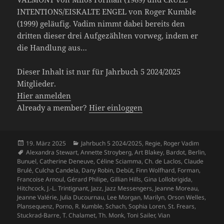
INTENTIONS/EISKALTE ENGEL von Roger Kumble
(1999) geläufig. Vadim nimmt dabei bereits den
dritten dieser drei Aufgezählten vorweg, indem er
die Handlung aus…
Dieser Inhalt ist nur für Jahrbuch 5 2024/2025
Mitglieder.
Hier anmelden
Already a member?
Hier einloggen
Veröffentlicht
Kategorien
19. März 2025
Jahrbuch 5 2024/2025
,
Regie
,
Roger Vadim
am
Schlagwörter
Alexandra Stewart
,
Annette Stroyberg
,
Art Blakey
,
Bardot
,
Berlin
,
Bunuel
,
Catherine Deneuve
,
Céline Sciamma
,
Ch. de Laclos
,
Claude
Brulé
,
Culcha Candela
,
Dany Robin
,
Debüt
,
Finn Wolfhard
,
Forman
,
Francoise Arnoul
,
Gérard Philipe
,
Gillian Hills
,
Gina Lollobrigida
,
Hitchcock
,
J.-L. Trintignant
,
Jazz
,
Jazz Messengers
,
Jeanne Moreau
,
Jeanne Valérie
,
Julia Ducournau
,
Lee Morgan
,
Marilyn
,
Orson Welles
,
Plansequenz
,
Porno
,
R. Kumble
,
Schach
,
Sophia Loren
,
St. Frears
,
Stuckrad-Barre
,
T. Chalamet
,
Th. Monk
,
Toni Sailer
,
Vian