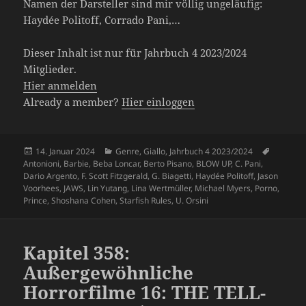
Namen der Darsteller sind mir völlig ungeläufig:
Haydée Politoff, Corrado Pani,…
Dieser Inhalt ist nur für Jahrbuch 4 2023/2024
Mitglieder.
Hier anmelden
Already a member?
Hier einloggen
Veröffentlicht
Kategorien
Schlagw
14. Januar 2024
Genre
,
Giallo
,
Jahrbuch 4 2023/2024
am
Antonioni
,
Barbie
,
Beba Loncar
,
Berto Pisano
,
BLOW UP
,
C. Pani
,
Dario Argento
,
F. Scott Fitzgerald
,
G. Biagetti
,
Haydée Politoff
,
Jason
Voorhees
,
JAWS
,
Lin Yutang
,
Lina Wertmüller
,
Michael Myers
,
Porno
,
Prince
,
Shoshana Cohen
,
Starfish Rules
,
U. Orsini
Kapitel 358:
Außergewöhnliche
Horrorfilme 16: THE TELL-