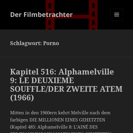
Der Filmbetrachter
MENÜ
UND
WIDGETS
Schlagwort:
Porno
Kapitel 516: Alphamelville
9: LE DEUXIEME
SOUFFLE/DER ZWEITE ATEM
(1966)
Mitten in den 1960ern kehrt Melville nach dem
farbigen DIE MILLIONEN EINES GEHETZTEN
(Kapitel 485: Alphamelville 8: L’AINÉ DES