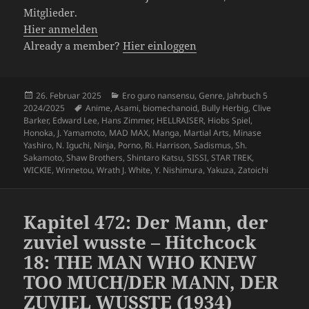
Mitglieder.
Hier anmelden
Already a member?
Hier einloggen
Veröffentlicht
Kategorien
26. Februar 2025
Ero guro nansensu
,
Genre
,
Jahrbuch 5
am
Schlagwörter
2024/2025
Anime
,
Asami
,
biomechanoid
,
Bully Herbig
,
Clive
Barker
,
Edward Lee
,
Hans Zimmer
,
HELLRAISER
,
Hiobs Spiel
,
Honoka
,
J. Yamamoto
,
MAD MAX
,
Manga
,
Martial Arts
,
Minase
Yashiro
,
N. Iguchi
,
Ninja
,
Porno
,
Ri. Harrison
,
Sadismus
,
Sh.
Sakamoto
,
Shaw Brothers
,
Shintaro Katsu
,
SISSI
,
STAR TREK
,
WICKIE
,
Winnetou
,
Wrath J. White
,
Y. Nishimura
,
Yakuza
,
Zatoichi
Kapitel 472: Der Mann, der
zuviel wusste – Hitchcock
18: THE MAN WHO KNEW
TOO MUCH/DER MANN, DER
ZUVIEL WUSSTE (1934)