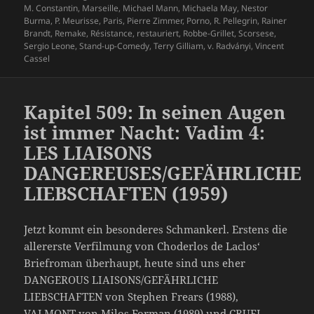
M. Constantin
,
Marseille
,
Michael Mann
,
Michaela May
,
Nestor
Burma
,
P. Meurisse
,
Paris
,
Pierre Zimmer
,
Porno
,
R. Pellegrin
,
Rainer
Brandt
,
Remake
,
Résistance
,
restauriert
,
Robbe-Grillet
,
Scorsese
,
Sergio Leone
,
Stand-up-Comedy
,
Terry Gilliam
,
v. Radványi
,
Vincent
Cassel
Kapitel 509: In seinen Augen
ist immer Nacht: Vadim 4:
LES LIAISONS
DANGEREUSES/GEFÄHRLICHE
LIEBSCHAFTEN (1959)
Jetzt kommt ein besonderes Schmankerl. Erstens die
allererste Verfilmung von Choderlos de Laclos‘
Briefroman überhaupt, heute sind uns eher
DANGEROUS LIAISONS/GEFÄHRLICHE
LIEBSCHAFTEN von Stephen Frears (1988),
VALMONT von Milos Forman (1989) und CRUEL