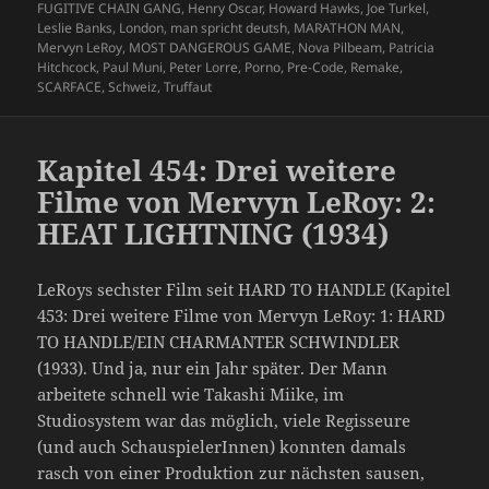
FUGITIVE CHAIN GANG
,
Henry Oscar
,
Howard Hawks
,
Joe Turkel
,
Leslie Banks
,
London
,
man spricht deutsh
,
MARATHON MAN
,
Mervyn LeRoy
,
MOST DANGEROUS GAME
,
Nova Pilbeam
,
Patricia
Hitchcock
,
Paul Muni
,
Peter Lorre
,
Porno
,
Pre-Code
,
Remake
,
SCARFACE
,
Schweiz
,
Truffaut
Kapitel 454: Drei weitere
Filme von Mervyn LeRoy: 2:
HEAT LIGHTNING (1934)
LeRoys sechster Film seit HARD TO HANDLE (Kapitel
453: Drei weitere Filme von Mervyn LeRoy: 1: HARD
TO HANDLE/EIN CHARMANTER SCHWINDLER
(1933). Und ja, nur ein Jahr später. Der Mann
arbeitete schnell wie Takashi Miike, im
Studiosystem war das möglich, viele Regisseure
(und auch SchauspielerInnen) konnten damals
rasch von einer Produktion zur nächsten sausen,