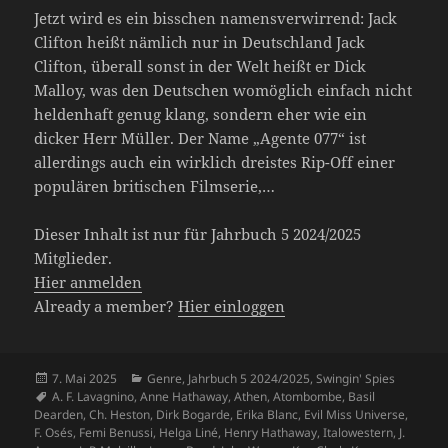
Jetzt wird es ein bisschen namensverwirrend: Jack
Clifton heißt nämlich nur in Deutschland Jack
Clifton, überall sonst in der Welt heißt er Dick
Malloy, was den Deutschen womöglich einfach nicht
heldenhaft genug klang, sondern eher wie ein
dicker Herr Müller. Der Name „Agente 077“ ist
allerdings auch ein wirklich dreistes Rip-Off einer
populären britischen Filmserie,…
Dieser Inhalt ist nur für Jahrbuch 5 2024/2025
Mitglieder.
Hier anmelden
Already a member?
Hier einloggen
Veröffentlicht
Kategorien
7. Mai 2025
Genre
,
Jahrbuch 5 2024/2025
,
Swingin' Spies
am
Schlagwörter
A. F. Lavagnino
,
Anne Hathaway
,
Athen
,
Atombombe
,
Basil
Dearden
,
Ch. Heston
,
Dirk Bogarde
,
Erika Blanc
,
Evil Miss Universe
,
F. Osés
,
Femi Benussi
,
Helga Liné
,
Henry Hathaway
,
Italowestern
,
J.