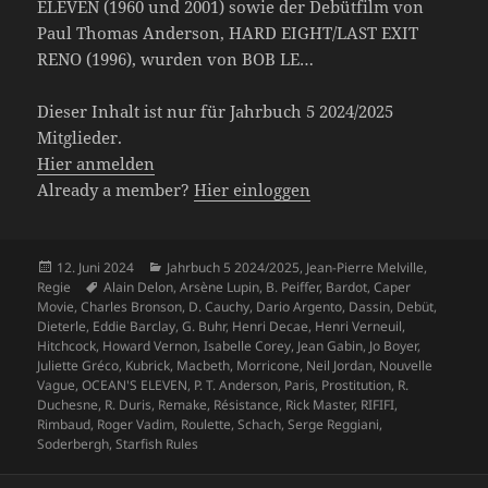
ELEVEN (1960 und 2001) sowie der Debütfilm von
Paul Thomas Anderson, HARD EIGHT/LAST EXIT
RENO (1996), wurden von BOB LE…
Dieser Inhalt ist nur für Jahrbuch 5 2024/2025
Mitglieder.
Hier anmelden
Already a member?
Hier einloggen
Veröffentlicht
Kategorien
12. Juni 2024
Jahrbuch 5 2024/2025
,
Jean-Pierre Melville
,
am
Schlagwörter
Regie
Alain Delon
,
Arsène Lupin
,
B. Peiffer
,
Bardot
,
Caper
Movie
,
Charles Bronson
,
D. Cauchy
,
Dario Argento
,
Dassin
,
Debüt
,
Dieterle
,
Eddie Barclay
,
G. Buhr
,
Henri Decae
,
Henri Verneuil
,
Hitchcock
,
Howard Vernon
,
Isabelle Corey
,
Jean Gabin
,
Jo Boyer
,
Juliette Gréco
,
Kubrick
,
Macbeth
,
Morricone
,
Neil Jordan
,
Nouvelle
Vague
,
OCEAN'S ELEVEN
,
P. T. Anderson
,
Paris
,
Prostitution
,
R.
Duchesne
,
R. Duris
,
Remake
,
Résistance
,
Rick Master
,
RIFIFI
,
Rimbaud
,
Roger Vadim
,
Roulette
,
Schach
,
Serge Reggiani
,
Soderbergh
,
Starfish Rules