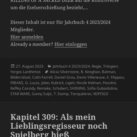
KILLING OF A SACRED DEER auf die Kontroverse
um die Eselserschießung bezieht,…
Dieser Inhalt ist nur für Jahrbuch 4 2023/2024
Mitglieder.
Hier anmelden
Already a member?
Hier einloggen
Veröffentlicht
Kategorien
27. August 2023
Jahrbuch 4 2023/2024
,
Regie
,
Trilogien
,
am
Schlagwörter
Yorgos Lanthimos
Alicia Silverstone
,
B. Keoghan
,
Batman
,
Bilderrätsel
,
Colin Farrell
,
Daniel Grou
,
Denis Villeneuve
,
E. Filippou
,
FREAKS
,
G. Lucas
,
Joker
,
Kubrick
,
Ligeti
,
Nicole Kidman
,
Pasolini
,
Raffey Cassidy
,
Remake
,
Schubert
,
SHINING
,
Sofia Gubaidulina
,
STAR WARS
,
Sunny Suljic
,
T. Stamp
,
Tierquälerei
,
VERTIGO
Kapitel 309: Als mein
Lieblingsregisseur noch
Spielberg hieß