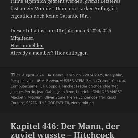
Filme eigentlich gedreht werden, grenzt Letzteres
fast an ein Wunder. Denn ein starker Anfang ist
eigentlich noch keine Garantie für…
Dieser Inhalt ist nur für Jahrbuch 5 2024/2025
Mitglieder.
Hier anmelden
Already a member?
Hier einloggen
Veröffentlicht
Kategorien
21. August 2024
Genre
,
Jahrbuch 5 2024/2025
,
Kriegsfilm
,
am
Schlagwörter
Perspektiven
A. Beevor
,
AUSSER ATEM
,
Bruno Cremer
,
Clouzot
,
Computergame
,
F. F. Coppola
,
Fincher
,
Frédéric Schoendoerffer
,
Jacques Perrin
,
Jean Gabin
,
Jean Reno
,
Kubrick
,
LOHN DER ANGST
,
Macbeth
,
Mitchum
,
Oliver Stone
,
Pierre Schoendoerffer
,
Raoul
Coutard
,
SE7EN
,
THE GODFATHER
,
Vietnamkrieg
Kapitel 446: Der Mann, der
zuviel wusste – Hitchcock