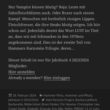
Nur Vampire küssen blutig? Naja: Leute mit
Zahnfleischbluten auch. Oder Boxer nach einem
Kampf. Menschen mit herbstlich rissigen Lippen.
Fleischfresser, die ihre Steaks blutig mögen. Ich hör
schon auf. Jedenfalls deutet das Wort LUST im Titel
an, dass wir mit Schmackes in den 1970ern
angekommen sind. Dies ist der zweite Teil von
Hammers Karnstein-Trilogie, deren…
Dieser Inhalt ist nur für Jahrbuch 4 2023/2024
Mitglieder.
Hier anmelden
Already a member?
Hier einloggen
Veröffentlicht
Kategorien
28. Februar 2024
Hammer Films
,
Hammer und Pflock
,
am
Schlagwörter
Jahrbuch 4 2023/2024
Alan Parsons Project
,
Barbara Jefford
,
Barbarella
,
Bilderrätsel
,
Bram Stoker
,
Chr. Neame
,
Christopher Lee
,
Conan Doyle
,
Diabolik
,
Dracula
,
Eric Idle
,
Fellini
,
FRIDAY 13
,
H. Lom
,