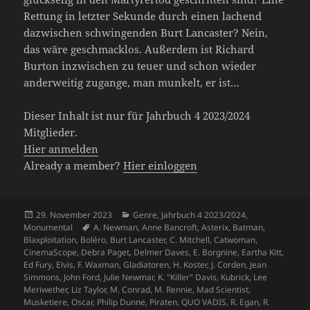
Rettung in letzter Sekunde durch einen lachend
dazwischen schwingenden Burt Lancaster? Nein,
das wäre geschmacklos. Außerdem ist Richard
Burton inzwischen zu teuer und schon wieder
anderweitig zugange, man munkelt, er ist…
Dieser Inhalt ist nur für Jahrbuch 4 2023/2024
Mitglieder.
Hier anmelden
Already a member?
Hier einloggen
Veröffentlicht
Kategorien
29. November 2023
Genre
,
Jahrbuch 4 2023/2024
,
am
Schlagwörter
Monumental
A. Newman
,
Anne Bancroft
,
Asterix
,
Batman
,
Blaxploitation
,
Boléro
,
Burt Lancaster
,
C. Mitchell
,
Catwoman
,
CinemaScope
,
Debra Paget
,
Delmer Daves
,
E. Borgnine
,
Eartha Kitt
,
Ed Fury
,
Elvis
,
F. Waxman
,
Gladiatoren
,
H. Koster
,
J. Corden
,
Jean
Simmons
,
John Ford
,
Julie Newmar
,
K. "Killer" Davis
,
Kubrick
,
Lee
Meriwether
,
Liz Taylor
,
M. Conrad
,
M. Rennie
,
Mad Scientist
,
Musketiere
,
Oscar
,
Philip Dunne
,
Piraten
,
QUO VADIS
,
R. Egan
,
R.