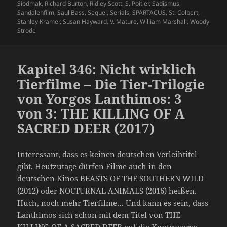
Siodmak
,
Richard Burton
,
Ridley Scott
,
S. Poitier
,
Sadismus
,
Sandalenfilm
,
Saul Bass
,
Sequel
,
Serials
,
SPARTACUS
,
St. Colbert
,
Stanley Kramer
,
Susan Hayward
,
V. Mature
,
William Marshall
,
Woody
Strode
Kapitel 346: Nicht wirklich
Tierfilme – Die Tier-Trilogie
von Yorgos Lanthimos: 3
von 3: THE KILLING OF A
SACRED DEER (2017)
Interessant, dass es keinen deutschen Verleihtitel
gibt. Heutzutage dürfen Filme auch in den
deutschen Kinos BEASTS OF THE SOUTHERN WILD
(2012) oder NOCTURNAL ANIMALS (2016) heißen.
Huch, noch mehr Tierfilme… Und kann es sein, dass
Lanthimos sich schon mit dem Titel von THE