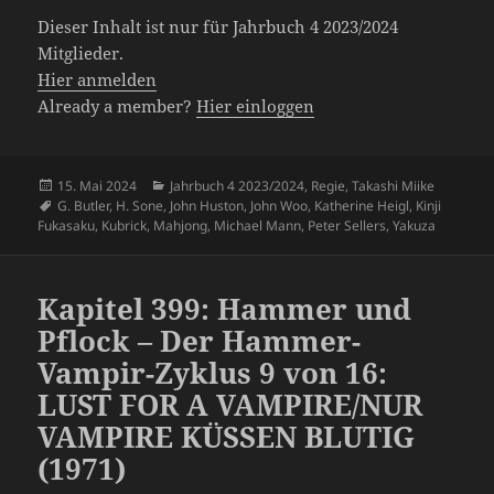
Dieser Inhalt ist nur für Jahrbuch 4 2023/2024
Mitglieder.
Hier anmelden
Already a member?
Hier einloggen
Veröffentlicht
Kategorien
15. Mai 2024
Jahrbuch 4 2023/2024
,
Regie
,
Takashi Miike
am
Schlagwörter
G. Butler
,
H. Sone
,
John Huston
,
John Woo
,
Katherine Heigl
,
Kinji
Fukasaku
,
Kubrick
,
Mahjong
,
Michael Mann
,
Peter Sellers
,
Yakuza
Kapitel 399: Hammer und
Pflock – Der Hammer-
Vampir-Zyklus 9 von 16:
LUST FOR A VAMPIRE/NUR
VAMPIRE KÜSSEN BLUTIG
(1971)