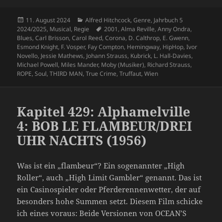
Veröffentlicht
Kategorien
11. August 2024
Alfred Hitchcock
,
Genre
,
Jahrbuch 5
am
Schlagwörter
2024/2025
,
Musical
,
Regie
2001
,
Alma Reville
,
Anny Ondra
,
Blues
,
Carl Brisson
,
Carol Reed
,
Corona
,
D. Calthrop
,
E. Gwenn
,
Esmond Knight
,
F. Vosper
,
Fay Compton
,
Hemingway
,
HipHop
,
Ivor
Novello
,
Jessie Mathews
,
Johann Strauss
,
Kubrick
,
L. Hall-Davies
,
Michael Powell
,
Miles Mander
,
Moby (Musiker)
,
Richard Strauss
,
ROPE
,
Soul
,
THIRD MAN
,
True Crime
,
Truffaut
,
Wien
Kapitel 429: Alphamelville
4: BOB LE FLAMBEUR/DREI
UHR NACHTS (1956)
Was ist ein „flambeur“? Ein sogenannter „High
Roller“, auch „High Limit Gambler“ genannt. Das ist
ein Casinospieler oder Pferderennenwetter, der auf
besonders hohe Summen setzt. Diesem Film schicke
ich eines voraus: Beide Versionen von OCEAN’S