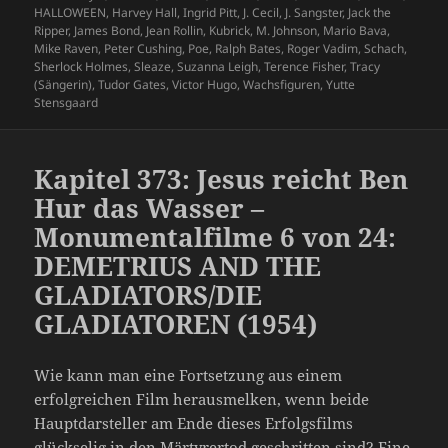
HALLOWEEN
,
Harvey Hall
,
Ingrid Pitt
,
J. Cecil
,
J. Sangster
,
Jack the
Ripper
,
James Bond
,
Jean Rollin
,
Kubrick
,
M. Johnson
,
Mario Bava
,
Mike Raven
,
Peter Cushing
,
Poe
,
Ralph Bates
,
Roger Vadim
,
Schach
,
Sherlock Holmes
,
Sleaze
,
Suzanna Leigh
,
Terence Fisher
,
Tracy
(Sängerin)
,
Tudor Gates
,
Victor Hugo
,
Wachsfiguren
,
Yutte
Stensgaard
Kapitel 373: Jesus reicht Ben
Hur das Wasser –
Monumentalfilme 6 von 24:
DEMETRIUS AND THE
GLADIATORS/DIE
GLADIATOREN (1954)
Wie kann man eine Fortsetzung aus einem
erfolgreichen Film herausmelken, wenn beide
Hauptdarsteller am Ende dieses Erfolgsfilms
glückselig in den Märtyrertod geschritten sind? Eine