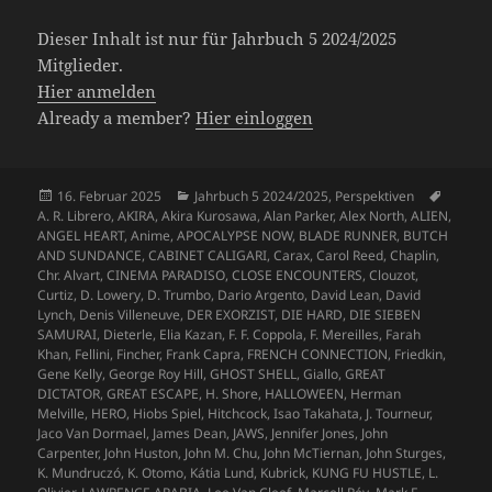
Dieser Inhalt ist nur für Jahrbuch 5 2024/2025
Mitglieder.
Hier anmelden
Already a member?
Hier einloggen
Veröffentlicht
Kategorien
Schlag
16. Februar 2025
Jahrbuch 5 2024/2025
,
Perspektiven
am
A. R. Librero
,
AKIRA
,
Akira Kurosawa
,
Alan Parker
,
Alex North
,
ALIEN
,
ANGEL HEART
,
Anime
,
APOCALYPSE NOW
,
BLADE RUNNER
,
BUTCH
AND SUNDANCE
,
CABINET CALIGARI
,
Carax
,
Carol Reed
,
Chaplin
,
Chr. Alvart
,
CINEMA PARADISO
,
CLOSE ENCOUNTERS
,
Clouzot
,
Curtiz
,
D. Lowery
,
D. Trumbo
,
Dario Argento
,
David Lean
,
David
Lynch
,
Denis Villeneuve
,
DER EXORZIST
,
DIE HARD
,
DIE SIEBEN
SAMURAI
,
Dieterle
,
Elia Kazan
,
F. F. Coppola
,
F. Mereilles
,
Farah
Khan
,
Fellini
,
Fincher
,
Frank Capra
,
FRENCH CONNECTION
,
Friedkin
,
Gene Kelly
,
George Roy Hill
,
GHOST SHELL
,
Giallo
,
GREAT
DICTATOR
,
GREAT ESCAPE
,
H. Shore
,
HALLOWEEN
,
Herman
Melville
,
HERO
,
Hiobs Spiel
,
Hitchcock
,
Isao Takahata
,
J. Tourneur
,
Jaco Van Dormael
,
James Dean
,
JAWS
,
Jennifer Jones
,
John
Carpenter
,
John Huston
,
John M. Chu
,
John McTiernan
,
John Sturges
,
K. Mundruczó
,
K. Otomo
,
Kátia Lund
,
Kubrick
,
KUNG FU HUSTLE
,
L.