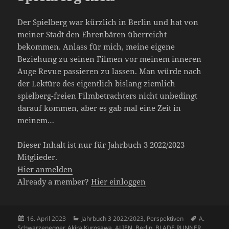
Der Spielberg war kürzlich in Berlin und hat von
meiner Stadt den Ehrenbären überreicht
bekommen. Anlass für mich, meine eigene
Beziehung zu seinen Filmen vor meinem inneren
Auge Revue passieren zu lassen. Man würde nach
der Lektüre des eigentlich bislang ziemlich
spielberg-freien Filmbetrachters nicht unbedingt
darauf kommen, aber es gab mal eine Zeit in
meinem…
Dieser Inhalt ist nur für Jahrbuch 3 2022/2023
Mitglieder.
Hier anmelden
Already a member?
Hier einloggen
Veröffentlicht
Kategorien
Schlagwör
16. April 2023
Jahrbuch 3 2022/2023
,
Perspektiven
A.
am
Schwarzenegger
,
Akira Kurosawa
,
ALIEN
,
Berlin
,
BLADE RUNNER
,