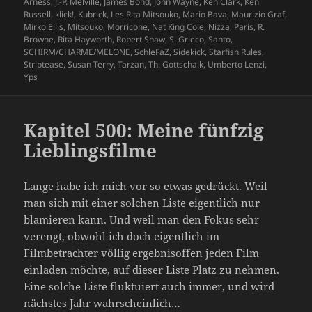
Arness
,
J.-P. Melville
,
James Bond
,
John Wayne
,
Ken Clark
,
Ken
Russell
,
klick!
,
Kubrick
,
Les Rita Mitsouko
,
Mario Bava
,
Maurizio Graf
,
Mirko Ellis
,
Mitsouko
,
Morricone
,
Nat King Cole
,
Nizza
,
Paris
,
R.
Browne
,
Rita Hayworth
,
Robert Shaw
,
S. Grieco
,
Santo
,
SCHIRM/CHARME/MELONE
,
SchleFaZ
,
Sidekick
,
Starfish Rules
,
Striptease
,
Susan Terry
,
Tarzan
,
Th. Gottschalk
,
Umberto Lenzi
,
Yps
Kapitel 500: Meine fünfzig
Lieblingsfilme
Lange habe ich mich vor so etwas gedrückt. Weil
man sich mit einer solchen Liste eigentlich nur
blamieren kann. Und weil man den Fokus sehr
verengt, obwohl ich doch eigentlich im
Filmbetrachter völlig ergebnisoffen jeden Film
einladen möchte, auf dieser Liste Platz zu nehmen.
Eine solche Liste fluktuiert auch immer, und wird
nächstes Jahr wahrscheinlich…