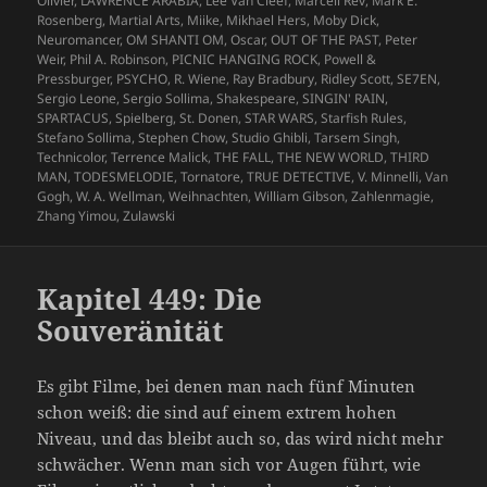
Olivier
,
LAWRENCE ARABIA
,
Lee Van Cleef
,
Marcell Rév
,
Mark E.
Rosenberg
,
Martial Arts
,
Miike
,
Mikhael Hers
,
Moby Dick
,
Neuromancer
,
OM SHANTI OM
,
Oscar
,
OUT OF THE PAST
,
Peter
Weir
,
Phil A. Robinson
,
PICNIC HANGING ROCK
,
Powell &
Pressburger
,
PSYCHO
,
R. Wiene
,
Ray Bradbury
,
Ridley Scott
,
SE7EN
,
Sergio Leone
,
Sergio Sollima
,
Shakespeare
,
SINGIN' RAIN
,
SPARTACUS
,
Spielberg
,
St. Donen
,
STAR WARS
,
Starfish Rules
,
Stefano Sollima
,
Stephen Chow
,
Studio Ghibli
,
Tarsem Singh
,
Technicolor
,
Terrence Malick
,
THE FALL
,
THE NEW WORLD
,
THIRD
MAN
,
TODESMELODIE
,
Tornatore
,
TRUE DETECTIVE
,
V. Minnelli
,
Van
Gogh
,
W. A. Wellman
,
Weihnachten
,
William Gibson
,
Zahlenmagie
,
Zhang Yimou
,
Zulawski
Kapitel 449: Die
Souveränität
Es gibt Filme, bei denen man nach fünf Minuten
schon weiß: die sind auf einem extrem hohen
Niveau, und das bleibt auch so, das wird nicht mehr
schwächer. Wenn man sich vor Augen führt, wie