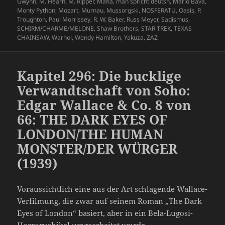
Gwynn
,
M. Hearn
,
M. Ripper
,
Mafia
,
man spricht deutsh
,
Mario Bava
,
Monty Python
,
Mozart
,
Murnau
,
Mussorgski
,
NOSFERATU
,
Oasis
,
P.
Troughton
,
Paul Morrissey
,
R. W. Baker
,
Russ Meyer
,
Sadismus
,
SCHIRM/CHARME/MELONE
,
Shaw Brothers
,
STAR TREK
,
TEXAS
CHAINSAW
,
Warhol
,
Wendy Hamilton
,
Yakuza
,
ZAZ
Kapitel 296: Die bucklige
Verwandtschaft von Soho:
Edgar Wallace & Co. 8 von
66: THE DARK EYES OF
LONDON/THE HUMAN
MONSTER/DER WÜRGER
(1939)
Voraussichtlich eine aus der Art schlagende Wallace-
Verfilmung, die zwar auf seinem Roman „The Dark
Eyes of London“ basiert, aber in ein Bela-Lugosi-