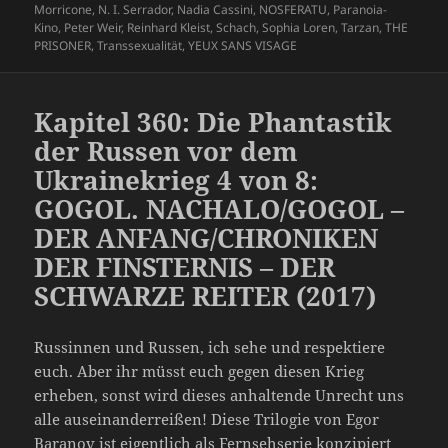
Morricone
,
N. I. Serrador
,
Nadia Cassini
,
NOSFERATU
,
Paranoia-
Kino
,
Peter Weir
,
Reinhard Kleist
,
Schach
,
Sophia Loren
,
Tarzan
,
THE
PRISONER
,
Transsexualität
,
YEUX SANS VISAGE
Kapitel 360: Die Phantastik
der Russen vor dem
Ukrainekrieg 4 von 8:
GOGOL. NACHALO/GOGOL –
DER ANFANG/CHRONIKEN
DER FINSTERNIS – DER
SCHWARZE REITER (2017)
Russinnen und Russen, ich sehe und respektiere
euch. Aber ihr müsst euch gegen diesen Krieg
erheben, sonst wird dieses anhaltende Unrecht uns
alle auseinanderreißen! Diese Trilogie von Egor
Baranov ist eigentlich als Fernsehserie konzipiert