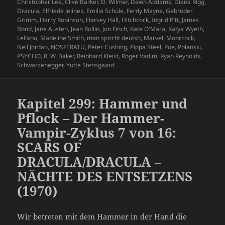
Christopher Lee
,
Clive Barker
,
D. Wilmer
,
Dawn Addams
,
Diana Rigg
,
Dracula
,
Elfriede Jelinek
,
Emilia Schüle
,
Ferdy Mayne
,
Gebrüder
Grimm
,
Harry Robinson
,
Harvey Hall
,
Hitchcock
,
Ingrid Pitt
,
James
Bond
,
Jane Austen
,
Jean Rollin
,
Jon Finch
,
Kate O'Mara
,
Katya Wyeth
,
LeFanu
,
Madeline Smith
,
man spricht deutsh
,
Marvel
,
Moorcock
,
Neil Jordan
,
NOSFERATU
,
Peter Cushing
,
Pippa Steel
,
Poe
,
Polanski
,
PSYCHO
,
R. W. Baker
,
Reinhard Kleist
,
Roger Vadim
,
Ryan Reynolds
,
Schwarzenegger
,
Yutte Stensgaard
Kapitel 299: Hammer und
Pflock – Der Hammer-
Vampir-Zyklus 7 von 16:
SCARS OF
DRACULA/DRACULA –
NÄCHTE DES ENTSETZENS
(1970)
Wir betreten mit dem Hammer in der Hand die