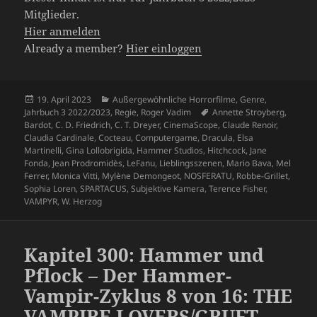
Mitglieder.
Hier anmelden
Already a member?
Hier einloggen
Veröffentlicht
Kategorien
19. April 2023
Außergewöhnliche Horrorfilme
,
Genre
,
am
Schlagwörter
Jahrbuch 3 2022/2023
,
Regie
,
Roger Vadim
Annette Stroyberg
,
Bardot
,
C. D. Friedrich
,
C. T. Dreyer
,
CinemaScope
,
Claude Renoir
,
Claudia Cardinale
,
Cocteau
,
Computergame
,
Dracula
,
Elsa
Martinelli
,
Gina Lollobrigida
,
Hammer Studios
,
Hitchcock
,
Jane
Fonda
,
Jean Prodromidès
,
LeFanu
,
Lieblingsszenen
,
Mario Bava
,
Mel
Ferrer
,
Monica Vitti
,
Mylène Demongeot
,
NOSFERATU
,
Robbe-Grillet
,
Sophia Loren
,
SPARTACUS
,
Subjektive Kamera
,
Terence Fisher
,
VAMPYR
,
W. Herzog
Kapitel 300: Hammer und
Pflock – Der Hammer-
Vampir-Zyklus 8 von 16: THE
VAMPIRE LOVERS/GRUFT