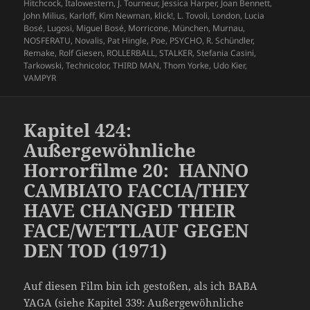
Hitchcock
,
Italowestern
,
J. Tourneur
,
Jessica Harper
,
Joan Bennett
,
John Milius
,
Karloff
,
Kim Newman
,
klick!
,
L. Tovoli
,
London
,
Lucia
Bosé
,
Lugosi
,
Miguel Bosé
,
Morricone
,
München
,
Murnau
,
NOSFERATU
,
Novalis
,
Pat Hingle
,
Poe
,
PSYCHO
,
R. Schündler
,
Remake
,
Rolf Giesen
,
ROLLERBALL
,
STALKER
,
Stefania Casini
,
Tarkowski
,
Technicolor
,
THIRD MAN
,
Thom Yorke
,
Udo Kier
,
VAMPYR
Kapitel 424:
Außergewöhnliche
Horrorfilme 20: HANNO
CAMBIATO FACCIA/THEY
HAVE CHANGED THEIR
FACE/WETTLAUF GEGEN
DEN TOD (1971)
Auf diesen Film bin ich gestoßen, als ich BABA
YAGA (siehe Kapitel 339: Außergewöhnliche