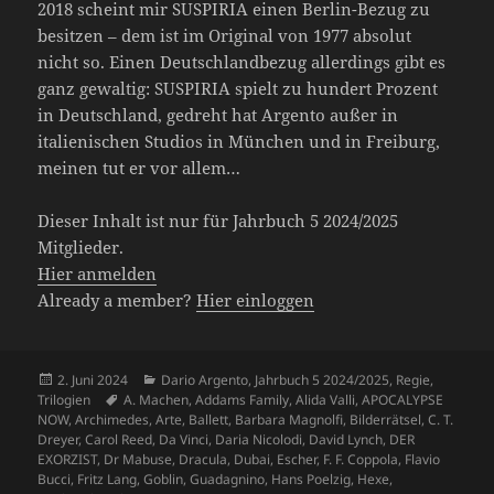
2018 scheint mir SUSPIRIA einen Berlin-Bezug zu
besitzen – dem ist im Original von 1977 absolut
nicht so. Einen Deutschlandbezug allerdings gibt es
ganz gewaltig: SUSPIRIA spielt zu hundert Prozent
in Deutschland, gedreht hat Argento außer in
italienischen Studios in München und in Freiburg,
meinen tut er vor allem…
Dieser Inhalt ist nur für Jahrbuch 5 2024/2025
Mitglieder.
Hier anmelden
Already a member?
Hier einloggen
Veröffentlicht
Kategorien
2. Juni 2024
Dario Argento
,
Jahrbuch 5 2024/2025
,
Regie
,
am
Schlagwörter
Trilogien
A. Machen
,
Addams Family
,
Alida Valli
,
APOCALYPSE
NOW
,
Archimedes
,
Arte
,
Ballett
,
Barbara Magnolfi
,
Bilderrätsel
,
C. T.
Dreyer
,
Carol Reed
,
Da Vinci
,
Daria Nicolodi
,
David Lynch
,
DER
EXORZIST
,
Dr Mabuse
,
Dracula
,
Dubai
,
Escher
,
F. F. Coppola
,
Flavio
Bucci
,
Fritz Lang
,
Goblin
,
Guadagnino
,
Hans Poelzig
,
Hexe
,