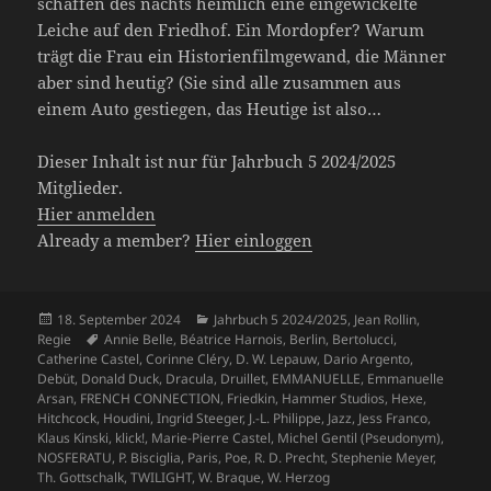
schaffen des nachts heimlich eine eingewickelte
Leiche auf den Friedhof. Ein Mordopfer? Warum
trägt die Frau ein Historienfilmgewand, die Männer
aber sind heutig? (Sie sind alle zusammen aus
einem Auto gestiegen, das Heutige ist also…
Dieser Inhalt ist nur für Jahrbuch 5 2024/2025
Mitglieder.
Hier anmelden
Already a member?
Hier einloggen
Veröffentlicht
Kategorien
18. September 2024
Jahrbuch 5 2024/2025
,
Jean Rollin
,
am
Schlagwörter
Regie
Annie Belle
,
Béatrice Harnois
,
Berlin
,
Bertolucci
,
Catherine Castel
,
Corinne Cléry
,
D. W. Lepauw
,
Dario Argento
,
Debüt
,
Donald Duck
,
Dracula
,
Druillet
,
EMMANUELLE
,
Emmanuelle
Arsan
,
FRENCH CONNECTION
,
Friedkin
,
Hammer Studios
,
Hexe
,
Hitchcock
,
Houdini
,
Ingrid Steeger
,
J.-L. Philippe
,
Jazz
,
Jess Franco
,
Klaus Kinski
,
klick!
,
Marie-Pierre Castel
,
Michel Gentil (Pseudonym)
,
NOSFERATU
,
P. Bisciglia
,
Paris
,
Poe
,
R. D. Precht
,
Stephenie Meyer
,
Th. Gottschalk
,
TWILIGHT
,
W. Braque
,
W. Herzog