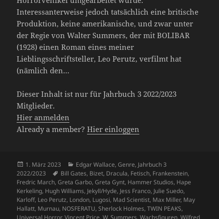
Horrorvehikel umgearbeitet wurde.
Interessanterweise jedoch tatsächlich eine britische
Produktion, keine amerikanische, und zwar unter
der Regie von Walter Summers, der mit BOLIBAR
(1928) einen Roman eines meiner
Lieblingsschriftsteller, Leo Perutz, verfilmt hat
(nämlich den…
Dieser Inhalt ist nur für Jahrbuch 3 2022/2023
Mitglieder.
Hier anmelden
Already a member?
Hier einloggen
Veröffentlicht
Kategorien
1. März 2023
Edgar Wallace
,
Genre
,
Jahrbuch 3
am
Schlagwörter
2022/2023
Bill Gates
,
Bizet
,
Dracula
,
Fetisch
,
Frankenstein
,
Fredric March
,
Greta Garbo
,
Greta Gynt
,
Hammer Studios
,
Hape
Kerkeling
,
Hugh Williams
,
Jekyll/Hyde
,
Jess Franco
,
Julie Suedo
,
Karloff
,
Leo Perutz
,
London
,
Lugosi
,
Mad Scientist
,
Max Miller
,
May
Hallatt
,
Murnau
,
NOSFERATU
,
Sherlock Holmes
,
TWIN PEAKS
,
Universal Horror
,
Vincent Price
,
W. Summers
,
Wachsfiguren
,
Wilfred