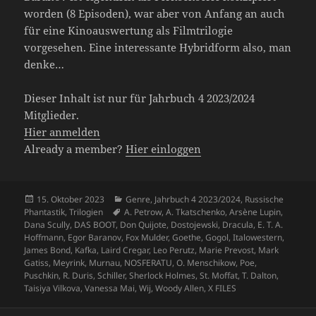
worden (8 Episoden), war aber von Anfang an auch
für eine Kinoauswertung als Filmtrilogie
vorgesehen. Eine interessante Hybridform also, man
denke…
Dieser Inhalt ist nur für Jahrbuch 4 2023/2024
Mitglieder.
Hier anmelden
Already a member?
Hier einloggen
Veröffentlicht
Kategorien
15. Oktober 2023
Genre
,
Jahrbuch 4 2023/2024
,
Russische
am
Schlagwörter
Phantastik
,
Trilogien
A. Petrow
,
A. Tkatschenko
,
Arsène Lupin
,
Dana Scully
,
DAS BOOT
,
Don Quijote
,
Dostojewski
,
Dracula
,
E. T. A.
Hoffmann
,
Egor Baranov
,
Fox Mulder
,
Goethe
,
Gogol
,
Italowestern
,
James Bond
,
Kafka
,
Laird Cregar
,
Leo Perutz
,
Marie Prevost
,
Mark
Gatiss
,
Meyrink
,
Murnau
,
NOSFERATU
,
O. Menschikow
,
Poe
,
Puschkin
,
R. Duris
,
Schiller
,
Sherlock Holmes
,
St. Moffat
,
T. Dalton
,
Taisiya Vilkova
,
Vanessa Mai
,
Wij
,
Woody Allen
,
X FILES