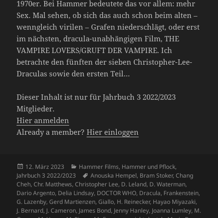
1970er. Bei Hammer bedeutete das vor allem: mehr
Sex. Mal sehen, ob sich das auch schon beim alten –
wenngleich virilen – Grafen niederschlägt, oder erst
im nächsten, dracula-unabhängigen Film, THE
VAMPIRE LOVERS/GRUFT DER VAMPIRE. Ich
betrachte den fünften der sieben Christopher-Lee-
Draculas sowie den ersten Teil…
Dieser Inhalt ist nur für Jahrbuch 3 2022/2023
Mitglieder.
Hier anmelden
Already a member?
Hier einloggen
Veröffentlicht
Kategorien
12. März 2023
Hammer Films
,
Hammer und Pflock
,
am
Schlagwörter
Jahrbuch 3 2022/2023
Anouska Hempel
,
Bram Stoker
,
Chang
Cheh
,
Chr. Matthews
,
Christopher Lee
,
D. Leland
,
D. Waterman
,
Dario Argento
,
Delia Lindsay
,
DOCTOR WHO
,
Dracula
,
Frankenstein
,
G. Lazenby
,
Gerd Martienzen
,
Giallo
,
H. Reinecker
,
Hayao Miyazaki
,
J. Bernard
,
J. Cameron
,
James Bond
,
Jenny Hanley
,
Joanna Lumley
,
M.