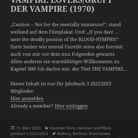
DER VAMPIRE (1970)
„Caution – Not for the mentally immature!“, stand
weiland auf dem Filmplakat. Und: „If you dare …
taste the deadly passion of the BLOOD-NYMPHS!“
Zarte Seelen wie mental Unreife seien also hiermit
auch von mir vor dem nun Folgenden gewarnt.
Allen anderen ein warmblütiges Willkommen zu
Kapitel 300! Ich dachte mir, der Titel THE VAMPIRE…
Dieser Inhalt ist nur für Jahrbuch 3 2022/2023
Mitglieder.
Hier anmelden
Already a member?
Hier einloggen
Veröffentlicht
Kategorien
15. März 2023
Hammer Films
,
Hammer und Pflock
,
am
Schlagwörter
Jahrbuch 3 2022/2023
Báthory
,
Berlinoir
,
Bram Stoker
,