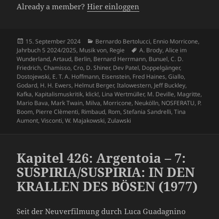
Already a member?
Hier einloggen
Veröffentlicht
Kategorien
15. September 2024
Bernardo Bertolucci
,
Ennio Morricone
,
am
Schlagwörter
Jahrbuch 5 2024/2025
,
Musik von
,
Regie
A. Brody
,
Alice im
Wunderland
,
Artaud
,
Berlin
,
Bernard Herrmann
,
Bunuel
,
C. D.
Friedrich
,
Chamisso
,
Cro
,
D. Shiner
,
Dev Patel
,
Doppelgänger
,
Dostojewski
,
E. T. A. Hoffmann
,
Eisenstein
,
Fred Haines
,
Giallo
,
Godard
,
H. H. Ewers
,
Helmut Berger
,
Italowestern
,
Jeff Buckley
,
Kafka
,
Kapitalismuskritik
,
klick!
,
Lina Wertmüller
,
M. Deville
,
Magritte
,
Mario Bava
,
Mark Twain
,
Milva
,
Morricone
,
Neukölln
,
NOSFERATU
,
P.
Boom
,
Pierre Clèmenti
,
Rimbaud
,
Rom
,
Stefania Sandrelli
,
Tina
Aumont
,
Visconti
,
W. Majakowski
,
Zulawski
Kapitel 426: Argentoia – 7:
SUSPIRIA/SUSPIRIA: IN DEN
KRALLEN DES BÖSEN (1977)
Seit der Neuverfilmung durch Luca Guadagnino