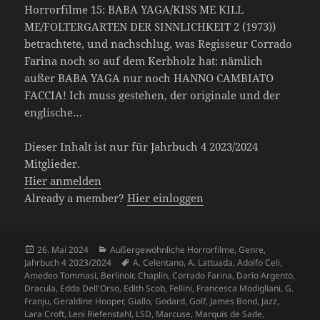
Horrorfilme 15: BABA YAGA/KISS ME KILL
ME/FOLTERGARTEN DER SINNLICHKEIT 2 (1973))
betrachtete, und nachschlug, was Regisseur Corrado
Farina noch so auf dem Kerbholz hat: nämlich
außer BABA YAGA nur noch HANNO CAMBIATO
FACCIA! Ich muss gestehen, der originale und der
englische…
Dieser Inhalt ist nur für Jahrbuch 4 2023/2024
Mitglieder.
Hier anmelden
Already a member?
Hier einloggen
Veröffentlicht
Kategorien
26. Mai 2024
Außergewöhnliche Horrorfilme
,
Genre
,
am
Schlagwörter
Jahrbuch 4 2023/2024
A. Celentano
,
A. Lattuada
,
Adolfo Celi
,
Amedeo Tommasi
,
Berlinoir
,
Chaplin
,
Corrado Farina
,
Dario Argento
,
Dracula
,
Edda Dell'Orso
,
Edith Scob
,
Fellini
,
Francesca Modigliani
,
G.
Franju
,
Geraldine Hooper
,
Giallo
,
Godard
,
Golf
,
James Bond
,
Jazz
,
Lara Croft
,
Leni Riefenstahl
,
LSD
,
Marcuse
,
Marquis de Sade
,