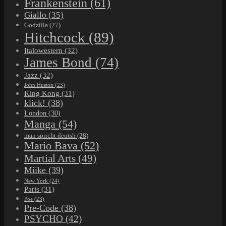
Frankenstein
(61)
Giallo
(35)
Godzilla
(27)
Hitchcock
(89)
Italowestern
(32)
James Bond
(74)
Jazz
(32)
John Huston
(23)
King Kong
(31)
klick!
(38)
London
(30)
Manga
(54)
man spricht deutsh
(28)
Mario Bava
(52)
Martial Arts
(49)
Miike
(39)
New York
(24)
Paris
(31)
Poe
(23)
Pre-Code
(38)
PSYCHO
(42)