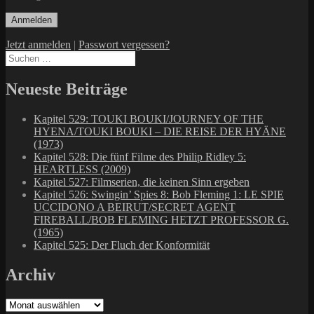
Jetzt anmelden
|
Passwort vergessen?
Suchen
nach:
Neueste Beiträge
Kapitel 529: TOUKI BOUKI/JOURNEY OF THE
HYENA/TOUKI BOUKI – DIE REISE DER HYÄNE
(1973)
Kapitel 528: Die fünf Filme des Philip Ridley 5:
HEARTLESS (2009)
Kapitel 527: Filmserien, die keinen Sinn ergeben
Kapitel 526: Swingin’ Spies 8: Bob Fleming 1: LE SPIE
UCCIDONO A BEIRUT/SECRET AGENT
FIREBALL/BOB FLEMING HETZT PROFESSOR G.
(1965)
Kapitel 525: Der Fluch der Konformität
Archiv
Archiv