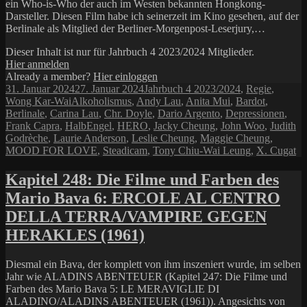
ein Who-is-Who der auch im Westen bekannten Hongkong-
Darsteller. Diesen Film habe ich seinerzeit im Kino gesehen, auf der
Berlinale als Mitglied der Berliner-Morgenpost-Leserjury,…
Dieser Inhalt ist nur für Jahrbuch 4 2023/2024 Mitglieder.
Hier anmelden
Already a member?
Hier einloggen
Veröffentlicht
Kategorien
31. Januar 2024
27. Januar 2024
Jahrbuch 4 2023/2024
,
Regie
,
am
Schlagwörter
Wong Kar-Wai
Alkoholismus
,
Andy Lau
,
Anita Mui
,
Bardot
,
Berlinale
,
Carina Lau
,
Chr. Doyle
,
Dario Argento
,
Depressionen
,
Frank Capra
,
HalbEngel
,
HERO
,
Jacky Cheung
,
John Woo
,
Judith
Godrèche
,
Laurie Anderson
,
Leslie Cheung
,
Maggie Cheung
,
MOOD FOR LOVE
,
Steadicam
,
Tony Chiu-Wai Leung
,
X. Cugat
Kapitel 248: Die Filme und Farben des
Mario Bava 6: ERCOLE AL CENTRO
DELLA TERRA/VAMPIRE GEGEN
HERAKLES (1961)
Diesmal ein Bava, der komplett von ihm inszeniert wurde, im selben
Jahr wie ALADINS ABENTEUER (Kapitel 247: Die Filme und
Farben des Mario Bava 5: LE MERAVIGLIE DI
ALADINO/ALADINS ABENTEUER (1961)). Angesichts von