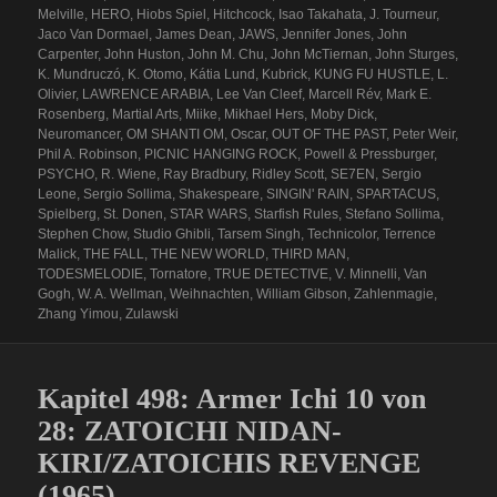
Melville
,
HERO
,
Hiobs Spiel
,
Hitchcock
,
Isao Takahata
,
J. Tourneur
,
Jaco Van Dormael
,
James Dean
,
JAWS
,
Jennifer Jones
,
John
Carpenter
,
John Huston
,
John M. Chu
,
John McTiernan
,
John Sturges
,
K. Mundruczó
,
K. Otomo
,
Kátia Lund
,
Kubrick
,
KUNG FU HUSTLE
,
L.
Olivier
,
LAWRENCE ARABIA
,
Lee Van Cleef
,
Marcell Rév
,
Mark E.
Rosenberg
,
Martial Arts
,
Miike
,
Mikhael Hers
,
Moby Dick
,
Neuromancer
,
OM SHANTI OM
,
Oscar
,
OUT OF THE PAST
,
Peter Weir
,
Phil A. Robinson
,
PICNIC HANGING ROCK
,
Powell & Pressburger
,
PSYCHO
,
R. Wiene
,
Ray Bradbury
,
Ridley Scott
,
SE7EN
,
Sergio
Leone
,
Sergio Sollima
,
Shakespeare
,
SINGIN' RAIN
,
SPARTACUS
,
Spielberg
,
St. Donen
,
STAR WARS
,
Starfish Rules
,
Stefano Sollima
,
Stephen Chow
,
Studio Ghibli
,
Tarsem Singh
,
Technicolor
,
Terrence
Malick
,
THE FALL
,
THE NEW WORLD
,
THIRD MAN
,
TODESMELODIE
,
Tornatore
,
TRUE DETECTIVE
,
V. Minnelli
,
Van
Gogh
,
W. A. Wellman
,
Weihnachten
,
William Gibson
,
Zahlenmagie
,
Zhang Yimou
,
Zulawski
Kapitel 498: Armer Ichi 10 von
28: ZATOICHI NIDAN-
KIRI/ZATOICHIS REVENGE
(1965)