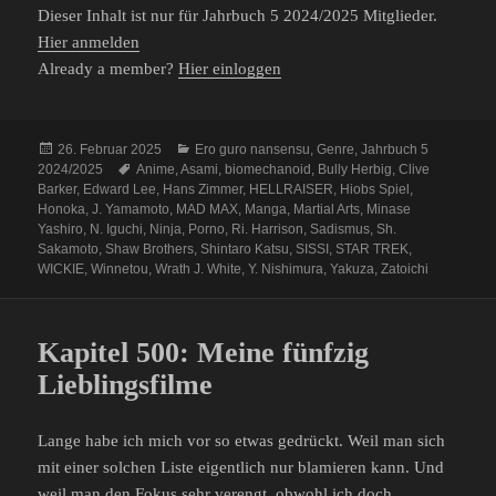
Dieser Inhalt ist nur für Jahrbuch 5 2024/2025 Mitglieder.
Hier anmelden
Already a member?
Hier einloggen
Veröffentlicht
Kategorien
26. Februar 2025
Ero guro nansensu
,
Genre
,
Jahrbuch 5
am
Schlagwörter
2024/2025
Anime
,
Asami
,
biomechanoid
,
Bully Herbig
,
Clive
Barker
,
Edward Lee
,
Hans Zimmer
,
HELLRAISER
,
Hiobs Spiel
,
Honoka
,
J. Yamamoto
,
MAD MAX
,
Manga
,
Martial Arts
,
Minase
Yashiro
,
N. Iguchi
,
Ninja
,
Porno
,
Ri. Harrison
,
Sadismus
,
Sh.
Sakamoto
,
Shaw Brothers
,
Shintaro Katsu
,
SISSI
,
STAR TREK
,
WICKIE
,
Winnetou
,
Wrath J. White
,
Y. Nishimura
,
Yakuza
,
Zatoichi
Kapitel 500: Meine fünfzig
Lieblingsfilme
Lange habe ich mich vor so etwas gedrückt. Weil man sich
mit einer solchen Liste eigentlich nur blamieren kann. Und
weil man den Fokus sehr verengt, obwohl ich doch