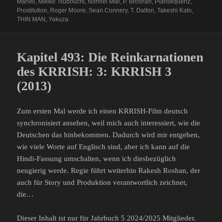
Marvel
,
Mikiko Tsubouchi
,
Norihei Miki
,
P. Brosnan
,
Plansequenz
,
Prostitution
,
Roger Moore
,
Sean Connery
,
T. Dalton
,
Takeshi Kato
,
THIN MAN
,
Yakuza
Kapitel 493: Die Reinkarnationen
des KRRISH: 3: KRRISH 3
(2013)
Zum ersten Mal werde ich einen KRRISH-Film deutsch
synchronisiert ansehen, weil mich auch interessiert, wie die
Deutschen das hinbekommen. Dadurch wird mir entgehen,
wie viele Worte auf Englisch sind, aber ich kann auf die
Hindi-Fassung umschalten, wenn ich diesbezüglich
neugierig werde. Regie führt weiterhin Rakesh Roshan, der
auch für Story und Produktion verantwortlich zeichnet,
die…
Dieser Inhalt ist nur für Jahrbuch 5 2024/2025 Mitglieder.