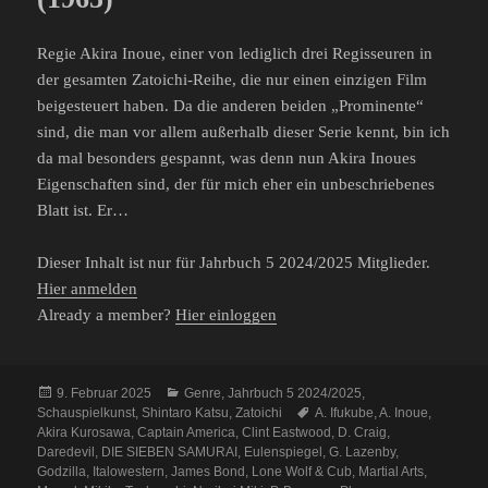
Regie Akira Inoue, einer von lediglich drei Regisseuren in
der gesamten Zatoichi-Reihe, die nur einen einzigen Film
beigesteuert haben. Da die anderen beiden „Prominente“
sind, die man vor allem außerhalb dieser Serie kennt, bin ich
da mal besonders gespannt, was denn nun Akira Inoues
Eigenschaften sind, der für mich eher ein unbeschriebenes
Blatt ist. Er…
Dieser Inhalt ist nur für Jahrbuch 5 2024/2025 Mitglieder.
Hier anmelden
Already a member?
Hier einloggen
Veröffentlicht
Kategorien
9. Februar 2025
Genre
,
Jahrbuch 5 2024/2025
,
am
Schlagwörter
Schauspielkunst
,
Shintaro Katsu
,
Zatoichi
A. Ifukube
,
A. Inoue
,
Akira Kurosawa
,
Captain America
,
Clint Eastwood
,
D. Craig
,
Daredevil
,
DIE SIEBEN SAMURAI
,
Eulenspiegel
,
G. Lazenby
,
Godzilla
,
Italowestern
,
James Bond
,
Lone Wolf & Cub
,
Martial Arts
,