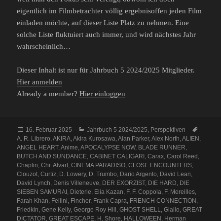
eigentlich im Filmbetrachter völlig ergebnisoffen jeden Film
einladen möchte, auf dieser Liste Platz zu nehmen. Eine
solche Liste fluktuiert auch immer, und wird nächstes Jahr
wahrscheinlich…
Dieser Inhalt ist nur für Jahrbuch 5 2024/2025 Mitglieder.
Hier anmelden
Already a member?
Hier einloggen
Veröffentlicht
Kategorien
Schlagw
16. Februar 2025
Jahrbuch 5 2024/2025
,
Perspektiven
am
A. R. Librero
,
AKIRA
,
Akira Kurosawa
,
Alan Parker
,
Alex North
,
ALIEN
,
ANGEL HEART
,
Anime
,
APOCALYPSE NOW
,
BLADE RUNNER
,
BUTCH AND SUNDANCE
,
CABINET CALIGARI
,
Carax
,
Carol Reed
,
Chaplin
,
Chr. Alvart
,
CINEMA PARADISO
,
CLOSE ENCOUNTERS
,
Clouzot
,
Curtiz
,
D. Lowery
,
D. Trumbo
,
Dario Argento
,
David Lean
,
David Lynch
,
Denis Villeneuve
,
DER EXORZIST
,
DIE HARD
,
DIE
SIEBEN SAMURAI
,
Dieterle
,
Elia Kazan
,
F. F. Coppola
,
F. Mereilles
,
Farah Khan
,
Fellini
,
Fincher
,
Frank Capra
,
FRENCH CONNECTION
,
Friedkin
,
Gene Kelly
,
George Roy Hill
,
GHOST SHELL
,
Giallo
,
GREAT
DICTATOR
,
GREAT ESCAPE
,
H. Shore
,
HALLOWEEN
,
Herman