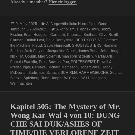
Already a member?
Hier einloggen
Veröffentlicht
Kategorien
9. März 2025
Außergewöhnliche Horrorfilme
,
Genre
,
am
Schlagwörter
Jahrbuch 5 2024/2025
Alkoholismus
,
Aphex Twin
,
Bobby
Fischer
,
Brian Hodgson
,
Carnacki
,
Chemical Brothers
,
Clive Revill
,
Corman
,
Daliah Lavi
,
Delia Derbyshire
,
DER EXORZIST
,
Florence +
the Machine
,
Freud
,
Gayle Hunnicutt
,
GHOSTBUSTERS
,
Hammer
Studios
,
Jack Clayton
,
Jacqueline Bisset
,
James Bond
,
John Hough
,
klick!
,
M. Gough
,
Mad Scientist
,
man spricht deutsh
,
Martial Arts
,
Pamela Franklin
,
Peter Bowles
,
Poe
,
POLTERGEIST
,
Powell &
Pressburger
,
Remake
,
Richard Matheson
,
Robert Wise
,
Roddy
McDowall
,
Sadismus
,
Schach
,
SCHIRM/CHARME/MELONE
,
Séance
,
Sleaze
,
Spielberg
,
Tobe Hooper
,
W. Castle
,
W. H. Hodgson
,
Weihnachten
Kapitel 505: The Mystery of Mr.
Wong Kar-Wai 4 von 10: DUNG
CHE SAI DUK/ASHES OF
TIME/DIE VERLORENE ZEIT