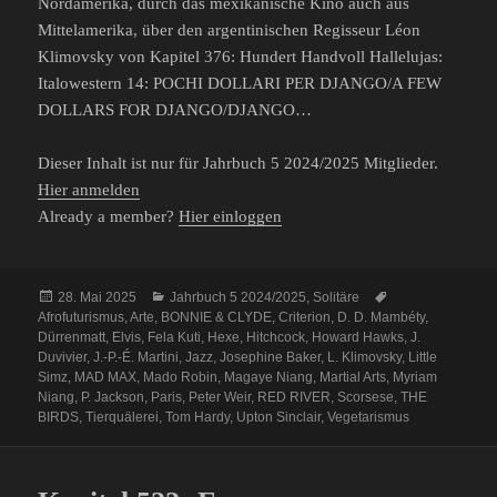
Nordamerika, durch das mexikanische Kino auch aus
Mittelamerika, über den argentinischen Regisseur Léon
Klimovsky von Kapitel 376: Hundert Handvoll Hallelujas:
Italowestern 14: POCHI DOLLARI PER DJANGO/A FEW
DOLLARS FOR DJANGO/DJANGO…
Dieser Inhalt ist nur für Jahrbuch 5 2024/2025 Mitglieder.
Hier anmelden
Already a member?
Hier einloggen
Veröffentlicht
Kategorien
Schlagwörter
28. Mai 2025
Jahrbuch 5 2024/2025
,
Solitäre
am
Afrofuturismus
,
Arte
,
BONNIE & CLYDE
,
Criterion
,
D. D. Mambéty
,
Dürrenmatt
,
Elvis
,
Fela Kuti
,
Hexe
,
Hitchcock
,
Howard Hawks
,
J.
Duvivier
,
J.-P.-É. Martini
,
Jazz
,
Josephine Baker
,
L. Klimovsky
,
Little
Simz
,
MAD MAX
,
Mado Robin
,
Magaye Niang
,
Martial Arts
,
Myriam
Niang
,
P. Jackson
,
Paris
,
Peter Weir
,
RED RIVER
,
Scorsese
,
THE
BIRDS
,
Tierquälerei
,
Tom Hardy
,
Upton Sinclair
,
Vegetarismus