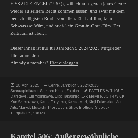
EISKALTE ENGEL (1967)), will ich nun genau jenes Genre
wieder zu seinem Recht kommen lassen, und zwar mit dem
benachteiligtsten Ronin von allen. Ein Farbfilm, kein
Schwarzweißfilm, und auch kein Grau-in-Grau-Film. Der
Zeitraum ist aber…
Dieser Inhalt ist nur für Jahrbuch 5 2024/2025 Mitglieder.
Hier anmelden
Already a member?
Hier einloggen
Veröffentlicht
Kategorien
20. April 2025
Genre
,
Jahrbuch 5 2024/2025
,
am
Schlagwörter
Schauspielkunst
,
Shintaro Katsu
,
Zatoichi
BATTLES WITHOUT
,
Daredevil
,
Eiji Yoshikawa
,
Eiko Takashiro
,
J.-P. Melville
,
JOHN WICK
,
Kan Shimozawa
,
Kanbi Fujiyama
,
Kazuo Mori
,
Kinji Fukasaku
,
Martial
Arts
,
Marvel
,
Musashi
,
Prostitution
,
Shaw Brothers
,
Sidekick
,
Tierquälerei
,
Yakuza
Kapitel 506: Außergewöhnliche