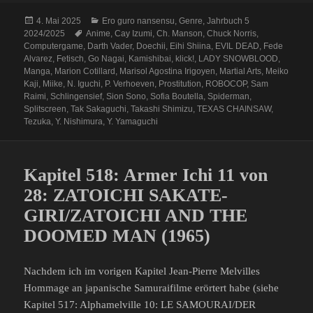
Veröffentlicht
Kategorien
4. Mai 2025
Ero guro nansensu
,
Genre
,
Jahrbuch 5
am
Schlagwörter
2024/2025
Anime
,
Cay Izumi
,
Ch. Manson
,
Chuck Norris
,
Computergame
,
Darth Vader
,
Doechii
,
Eihi Shiina
,
EVIL DEAD
,
Fede
Alvarez
,
Fetisch
,
Go Nagai
,
Kamishibai
,
klick!
,
LADY SNOWBLOOD
,
Manga
,
Marion Cotillard
,
Marisol Agostina Irigoyen
,
Martial Arts
,
Meiko
Kaji
,
Miike
,
N. Iguchi
,
P. Verhoeven
,
Prostitution
,
ROBOCOP
,
Sam
Raimi
,
Schlingensief
,
Sion Sono
,
Sofia Boutella
,
Spiderman
,
Splitscreen
,
Tak Sakaguchi
,
Takashi Shimizu
,
TEXAS CHAINSAW
,
Tezuka
,
Y. Nishimura
,
Y. Yamaguchi
Kapitel 518: Armer Ichi 11 von
28: ZATOICHI SAKATE-
GIRI/ZATOICHI AND THE
DOOMED MAN (1965)
Nachdem ich im vorigen Kapitel Jean-Pierre Melvilles
Hommage an japanische Samuraifilme erörtert habe (siehe
Kapitel 517: Alphamelville 10: LE SAMOURAI/DER