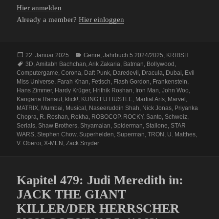
Hier anmelden
Already a member?
Hier einloggen
Veröffentlicht
Kategorien
22. Januar 2025
Genre
,
Jahrbuch 5 2024/2025
,
KRRISH
am
Schlagwörter
3D
,
Amitabh Bachchan
,
Arik Zakaria
,
Batman
,
Bollywood
,
Computergame
,
Corona
,
Daft Punk
,
Daredevil
,
Dracula
,
Dubai
,
Evil
Miss Universe
,
Farah Khan
,
Fetisch
,
Flash Gordon
,
Frankenstein
,
Hans Zimmer
,
Hardy Krüger
,
Hrithik Roshan
,
Iron Man
,
John Woo
,
Kangana Ranaut
,
klick!
,
KUNG FU HUSTLE
,
Martial Arts
,
Marvel
,
MATRIX
,
Mumbai
,
Musical
,
Naseeruddin Shah
,
Nick Jonas
,
Priyanka
Chopra
,
R. Roshan
,
Rekha
,
ROBOCOP
,
ROCKY
,
Santo
,
Schweiz
,
Serials
,
Shaw Brothers
,
Shyamalan
,
Spiderman
,
Stallone
,
STAR
WARS
,
Stephen Chow
,
Superhelden
,
Superman
,
TRON
,
U. Matthes
,
V. Oberoi
,
X-MEN
,
Zack Snyder
Kapitel 479: Judi Meredith in:
JACK THE GIANT
KILLER/DER HERRSCHER