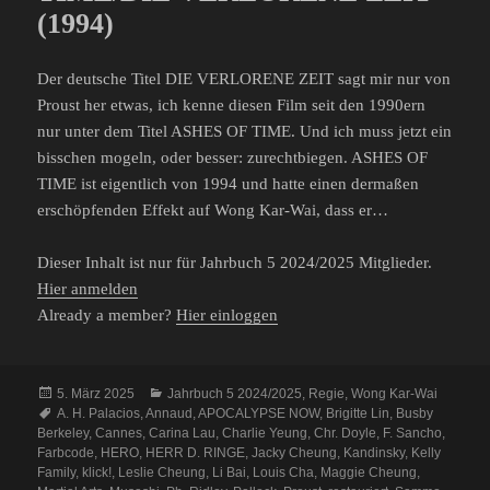
(1994)
Der deutsche Titel DIE VERLORENE ZEIT sagt mir nur von
Proust her etwas, ich kenne diesen Film seit den 1990ern
nur unter dem Titel ASHES OF TIME. Und ich muss jetzt ein
bisschen mogeln, oder besser: zurechtbiegen. ASHES OF
TIME ist eigentlich von 1994 und hatte einen dermaßen
erschöpfenden Effekt auf Wong Kar-Wai, dass er…
Dieser Inhalt ist nur für Jahrbuch 5 2024/2025 Mitglieder.
Hier anmelden
Already a member?
Hier einloggen
Veröffentlicht
Kategorien
5. März 2025
Jahrbuch 5 2024/2025
,
Regie
,
Wong Kar-Wai
am
Schlagwörter
A. H. Palacios
,
Annaud
,
APOCALYPSE NOW
,
Brigitte Lin
,
Busby
Berkeley
,
Cannes
,
Carina Lau
,
Charlie Yeung
,
Chr. Doyle
,
F. Sancho
,
Farbcode
,
HERO
,
HERR D. RINGE
,
Jacky Cheung
,
Kandinsky
,
Kelly
Family
,
klick!
,
Leslie Cheung
,
Li Bai
,
Louis Cha
,
Maggie Cheung
,