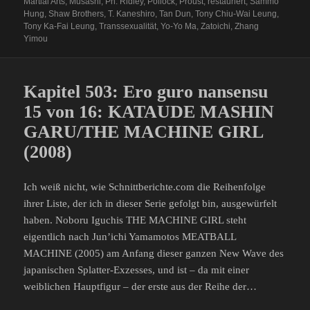
Martial Arts
,
Musashi
,
Ph. Ridley
,
Pollock
,
Proust
,
restauriert
,
Sammo
Hung
,
Shaw Brothers
,
T. Kaneshiro
,
Tan Dun
,
Tony Chiu-Wai Leung
,
Tony Ka-Fai Leung
,
Transsexualität
,
Yo-Yo Ma
,
Zatoichi
,
Zhang
Yimou
Kapitel 503: Ero guro nansensu
15 von 16: KATAUDE MASHIN
GARU/THE MACHINE GIRL
(2008)
Ich weiß nicht, wie Schnittberichte.com die Reihenfolge
ihrer Liste, der ich in dieser Serie gefolgt bin, ausgewürfelt
haben. Noboru Iguchis THE MACHINE GIRL steht
eigentlich nach Jun’ichi Yamamotos MEATBALL
MACHINE (2005) am Anfang dieser ganzen New Wave des
japanischen Splatter-Exzesses, und ist – da mit einer
weiblichen Hauptfigur – der erste aus der Reihe der…