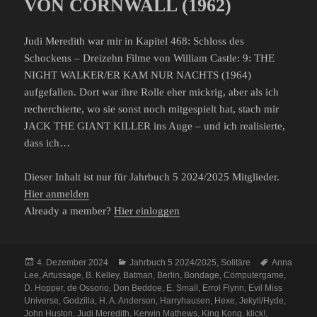
VON CORNWALL (1962)
Judi Meredith war mir in Kapitel 468: Schloss des
Schockens – Dreizehn Filme von William Castle: 9: THE
NIGHT WALKER/ER KAM NUR NACHTS (1964)
aufgefallen. Dort war ihre Rolle eher mickrig, aber als ich
recherchierte, wo sie sonst noch mitgespielt hat, stach mir
JACK THE GIANT KILLER ins Auge – und ich realisierte,
dass ich…
Dieser Inhalt ist nur für Jahrbuch 5 2024/2025 Mitglieder.
Hier anmelden
Already a member?
Hier einloggen
Veröffentlicht
Kategorien
Schlagwört
4. Dezember 2024
Jahrbuch 5 2024/2025
,
Solitäre
Anna
am
Lee
,
Artussage
,
B. Kelley
,
Batman
,
Berlin
,
Bondage
,
Computergame
,
D. Hopper
,
de Ossorio
,
Don Beddoe
,
E. Small
,
Errol Flynn
,
Evil Miss
Universe
,
Godzilla
,
H. A. Anderson
,
Harryhausen
,
Hexe
,
Jekyll/Hyde
,
John Huston
,
Judi Meredith
,
Kerwin Mathews
,
King Kong
,
klick!
,