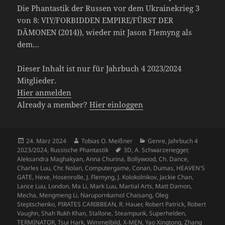
Die Phantastik der Russen vor dem Ukrainekrieg 3
von 8: VIY/FORBIDDEN EMPIRE/FÜRST DER
DÄMONEN (2014)), wieder mit Jason Flemyng als
dem…
Dieser Inhalt ist nur für Jahrbuch 4 2023/2024
Mitglieder.
Hier anmelden
Already a member?
Hier einloggen
Veröffentlicht
Autor
Kategorien
24. März 2024
Tobias O. Meißner
Genre
,
Jahrbuch 4
am
Schlagwörter
2023/2024
,
Russische Phantastik
3D
,
A. Schwarzenegger
,
Aleksandra Maghakyan
,
Anna Churina
,
Bollywood
,
Ch. Dance
,
Charles Luu
,
Chr. Nolan
,
Computergame
,
Conan
,
Dumas
,
HEAVEN'S
GATE
,
Hexe
,
Hosenrolle
,
J. Flemyng
,
J. Kolokolnikov
,
Jackie Chan
,
Lance Luu
,
London
,
Ma Li
,
Mark Luu
,
Martial Arts
,
Matt Damon
,
Mecha
,
Mengmeng Li
,
Narupornkamol Chaisang
,
Oleg
Steptschenko
,
PIRATES CARIBBEAN
,
R. Hauer
,
Robert Patrick
,
Robert
Vaughn
,
Shah Rukh Khan
,
Stallone
,
Steampunk
,
Superhelden
,
TERMINATOR
,
Tsui Hark
,
Wimmelbild
,
X-MEN
,
Yao Xingtong
,
Zhang