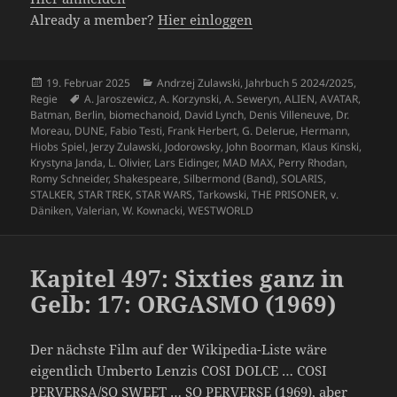
Already a member?
Hier einloggen
Veröffentlicht
Kategorien
19. Februar 2025
Andrzej Zulawski
,
Jahrbuch 5 2024/2025
,
am
Schlagwörter
Regie
A. Jaroszewicz
,
A. Korzynski
,
A. Seweryn
,
ALIEN
,
AVATAR
,
Batman
,
Berlin
,
biomechanoid
,
David Lynch
,
Denis Villeneuve
,
Dr.
Moreau
,
DUNE
,
Fabio Testi
,
Frank Herbert
,
G. Delerue
,
Hermann
,
Hiobs Spiel
,
Jerzy Zulawski
,
Jodorowsky
,
John Boorman
,
Klaus Kinski
,
Krystyna Janda
,
L. Olivier
,
Lars Eidinger
,
MAD MAX
,
Perry Rhodan
,
Romy Schneider
,
Shakespeare
,
Silbermond (Band)
,
SOLARIS
,
STALKER
,
STAR TREK
,
STAR WARS
,
Tarkowski
,
THE PRISONER
,
v.
Däniken
,
Valerian
,
W. Kownacki
,
WESTWORLD
Kapitel 497: Sixties ganz in
Gelb: 17: ORGASMO (1969)
Der nächste Film auf der Wikipedia-Liste wäre
eigentlich Umberto Lenzis COSI DOLCE … COSI
PERVERSA/SO SWEET … SO PERVERSE (1969), aber