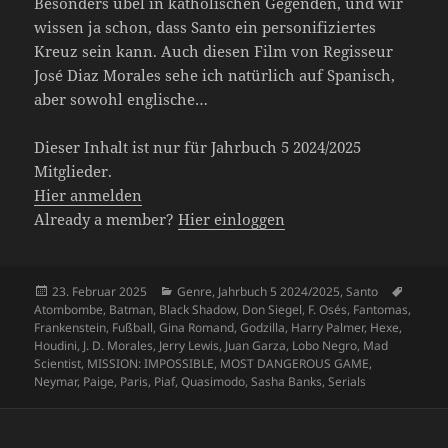
Besonders übel in katholischen Gegenden, und wir
wissen ja schon, dass Santo ein personifiziertes
Kreuz sein kann. Auch diesen Film von Regisseur
José Diaz Morales sehe ich natürlich auf Spanisch,
aber sowohl englische…
Dieser Inhalt ist nur für Jahrbuch 5 2024/2025
Mitglieder.
Hier anmelden
Already a member?
Hier einloggen
Veröffentlicht
Kategorien
Schlag
23. Februar 2025
Genre
,
Jahrbuch 5 2024/2025
,
Santo
am
Atombombe
,
Batman
,
Black Shadow
,
Don Siegel
,
F. Osés
,
Fantomas
,
Frankenstein
,
Fußball
,
Gina Romand
,
Godzilla
,
Harry Palmer
,
Hexe
,
Houdini
,
J. D. Morales
,
Jerry Lewis
,
Juan Garza
,
Lobo Negro
,
Mad
Scientist
,
MISSION: IMPOSSIBLE
,
MOST DANGEROUS GAME
,
Neymar
,
Paige
,
Paris
,
Piaf
,
Quasimodo
,
Sasha Banks
,
Serials