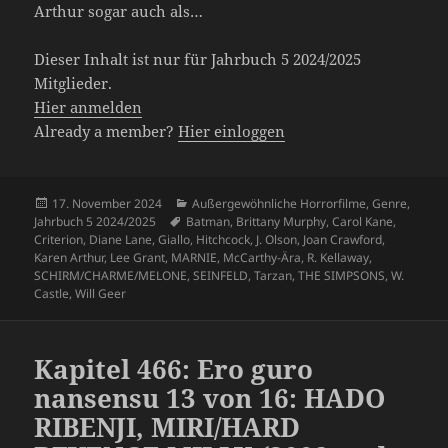
Arthur sogar auch als…
Dieser Inhalt ist nur für Jahrbuch 5 2024/2025
Mitglieder.
Hier anmelden
Already a member?
Hier einloggen
Veröffentlicht
Kategorien
17. November 2024
Außergewöhnliche Horrorfilme
,
Genre
,
am
Schlagwörter
Jahrbuch 5 2024/2025
Batman
,
Brittany Murphy
,
Carol Kane
,
Criterion
,
Diane Lane
,
Giallo
,
Hitchcock
,
J. Olson
,
Joan Crawford
,
Karen Arthur
,
Lee Grant
,
MARNIE
,
McCarthy-Ära
,
R. Kellaway
,
SCHIRM/CHARME/MELONE
,
SEINFELD
,
Tarzan
,
THE SIMPSONS
,
W.
Castle
,
Will Geer
Kapitel 466: Ero guro
nansensu 13 von 16: HADO
RIBENJI, MIRI/HARD