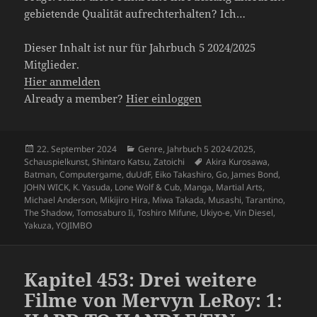
gebietende Qualität aufrechterhalten? Ich…
Dieser Inhalt ist nur für Jahrbuch 5 2024/2025
Mitglieder.
Hier anmelden
Already a member?
Hier einloggen
Veröffentlicht
Kategorien
22. September 2024
Genre
,
Jahrbuch 5 2024/2025
,
am
Schlagwörter
Schauspielkunst
,
Shintaro Katsu
,
Zatoichi
Akira Kurosawa
,
Batman
,
Computergame
,
duUdF
,
Eiko Takashiro
,
Go
,
James Bond
,
JOHN WICK
,
K. Yasuda
,
Lone Wolf & Cub
,
Manga
,
Martial Arts
,
Michael Anderson
,
Mikijiro Hira
,
Miwa Takada
,
Musashi
,
Tarantino
,
The Shadow
,
Tomosaburo Ii
,
Toshiro Mifune
,
Ukiyo-e
,
Vin Diesel
,
Yakuza
,
YOJIMBO
Kapitel 453: Drei weitere
Filme von Mervyn LeRoy: 1: