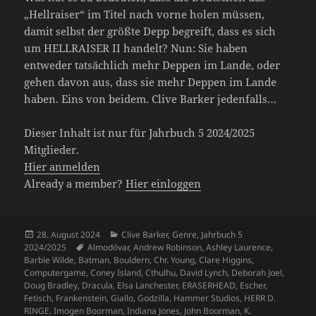
„Hellraiser“ im Titel nach vorne holen müssen,
damit selbst der größte Depp begreift, dass es sich
um HELLRAISER II handelt? Nun: Sie haben
entweder tatsächlich mehr Deppen im Lande, oder
gehen davon aus, dass sie mehr Deppen im Lande
haben. Eins von beidem. Clive Barker jedenfalls…
Dieser Inhalt ist nur für Jahrbuch 5 2024/2025
Mitglieder.
Hier anmelden
Already a member?
Hier einloggen
Veröffentlicht
Kategorien
28. August 2024
Clive Barker
,
Genre
,
Jahrbuch 5
am
Schlagwörter
2024/2025
Almodóvar
,
Andrew Robinson
,
Ashley Laurence
,
Barbie Wilde
,
Batman
,
Bouldern
,
Chr. Young
,
Clare Higgins
,
Computergame
,
Coney Island
,
Cthulhu
,
David Lynch
,
Deborah Joel
,
Doug Bradley
,
Dracula
,
Elsa Lanchester
,
ERASERHEAD
,
Escher
,
Fetisch
,
Frankenstein
,
Giallo
,
Godzilla
,
Hammer Studios
,
HERR D.
RINGE
,
Imogen Boorman
,
Indiana Jones
,
John Boorman
,
K.