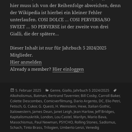
hier muss ich von der Reihenfolge abweichen, denn
der Wikipedia ist hierbei ein kleiner Fehler
unterlaufen. COSI DOLCE … COSI PERVERSA/SO
SWEET … SO PERVERSE ist der zweite von drei
Gialli, die der spätere…
Dieser Inhalt ist nur für Jahrbuch 5 2024/2025
Mitglieder.
Hier anmelden
Already a member?
Hier einloggen
Veröffentlicht
Kategorien
Schlagw
5. Februar 2025
Genre
,
Giallo
,
Jahrbuch 5 2024/2025
am
Alkoholismus
,
Batman
,
Bertrand Tavernier
,
Bill Cosby
,
Carroll Baker
,
Colette Descombes
,
Comicverfilmung
,
Dario Argento
,
DC
,
Elio Petri
,
Fetisch
,
G. Cukor
,
G. Questi
,
H. Weinstein
,
Hexe
,
Italian Gothic
,
Italowestern
,
James Dean
,
Janet Leigh
,
Jean Harlow
,
Jeff Bridges
,
Kapitalismuskritik
,
London
,
Lou Castel
,
Marilyn
,
Mario Bava
,
Masochismus
,
Paul Newman
,
PSYCHO
,
Rolling Stones
,
Sadismus
,
Schach
,
Tinto Brass
,
Trilogien
,
Umberto Lenzi
,
Venedig