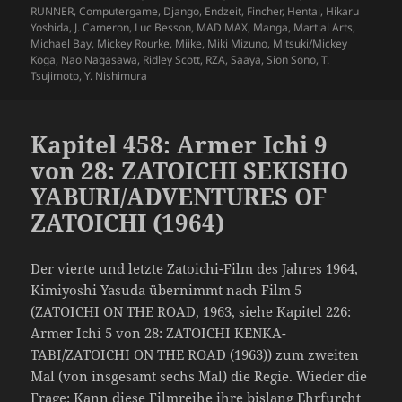
RUNNER
,
Computergame
,
Django
,
Endzeit
,
Fincher
,
Hentai
,
Hikaru
Yoshida
,
J. Cameron
,
Luc Besson
,
MAD MAX
,
Manga
,
Martial Arts
,
Michael Bay
,
Mickey Rourke
,
Miike
,
Miki Mizuno
,
Mitsuki/Mickey
Koga
,
Nao Nagasawa
,
Ridley Scott
,
RZA
,
Saaya
,
Sion Sono
,
T.
Tsujimoto
,
Y. Nishimura
Kapitel 458: Armer Ichi 9
von 28: ZATOICHI SEKISHO
YABURI/ADVENTURES OF
ZATOICHI (1964)
Der vierte und letzte Zatoichi-Film des Jahres 1964,
Kimiyoshi Yasuda übernimmt nach Film 5
(ZATOICHI ON THE ROAD, 1963, siehe Kapitel 226:
Armer Ichi 5 von 28: ZATOICHI KENKA-
TABI/ZATOICHI ON THE ROAD (1963)) zum zweiten
Mal (von insgesamt sechs Mal) die Regie. Wieder die
Frage: Kann diese Filmreihe ihre bislang Ehrfurcht