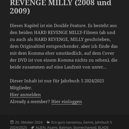
REVENGE MILLY (2008 und
2009)
Dieses Kapitel ist ein Double Feature. Es besteht aus
den beiden HARD REVENGE MILLY-Filmen (ab und
zu auch als HARD REVENGE, MILLY geschrieben,
dem Originaltitel entsprechender, aber ich finde das
mit dem Komma eher umständlich, auf dem Cover
der DVD ist von einem Komma nichts zu sehen), die
beide zusammen auf eine Laufzeit von unter…
Dieser Inhalt ist nur für Jahrbuch 5 2024/2025
Mitglieder.
Hier anmelden
Already a member?
Hier einloggen
Veröffentlicht
Kategorien
20. Oktober 2024
Ero guro nansensu
,
Genre
,
Jahrbuch 5
am
Schlagwörter
2024/2025
ALIEN
,
Asami
,
Batman
,
biomechanoid
,
BLADE