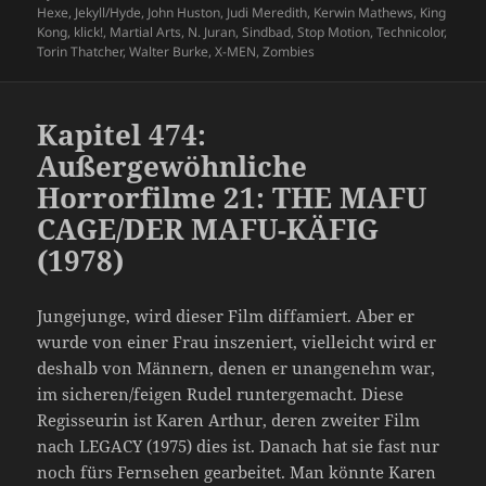
Hexe
,
Jekyll/Hyde
,
John Huston
,
Judi Meredith
,
Kerwin Mathews
,
King
Kong
,
klick!
,
Martial Arts
,
N. Juran
,
Sindbad
,
Stop Motion
,
Technicolor
,
Torin Thatcher
,
Walter Burke
,
X-MEN
,
Zombies
Kapitel 474:
Außergewöhnliche
Horrorfilme 21: THE MAFU
CAGE/DER MAFU-KÄFIG
(1978)
Jungejunge, wird dieser Film diffamiert. Aber er
wurde von einer Frau inszeniert, vielleicht wird er
deshalb von Männern, denen er unangenehm war,
im sicheren/feigen Rudel runtergemacht. Diese
Regisseurin ist Karen Arthur, deren zweiter Film
nach LEGACY (1975) dies ist. Danach hat sie fast nur
noch fürs Fernsehen gearbeitet. Man könnte Karen