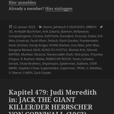
Hier anmelden
Already a member?
Hier einloggen
Veröffentlicht
Kategorien
Schlag
22. Januar 2025
Genre
,
Jahrbuch 5 2024/2025
,
KRRISH
am
3D
,
Amitabh Bachchan
,
Arik Zakaria
,
Batman
,
Bollywood
,
Computergame
,
Corona
,
Daft Punk
,
Daredevil
,
Dracula
,
Dubai
,
Evil
Miss Universe
,
Farah Khan
,
Fetisch
,
Flash Gordon
,
Frankenstein
,
Hans Zimmer
,
Hardy Krüger
,
Hrithik Roshan
,
Iron Man
,
John Woo
,
Kangana Ranaut
,
klick!
,
KUNG FU HUSTLE
,
Martial Arts
,
Marvel
,
MATRIX
,
Mumbai
,
Musical
,
Naseeruddin Shah
,
Nick Jonas
,
Priyanka
Chopra
,
R. Roshan
,
Rekha
,
ROBOCOP
,
ROCKY
,
Santo
,
Schweiz
,
Serials
,
Shaw Brothers
,
Shyamalan
,
Spiderman
,
Stallone
,
STAR
WARS
,
Stephen Chow
,
Superhelden
,
Superman
,
TRON
,
U. Matthes
,
V. Oberoi
,
X-MEN
,
Zack Snyder
Kapitel 479: Judi Meredith
in: JACK THE GIANT
KILLER/DER HERRSCHER