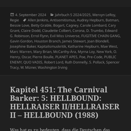
Veröffentlicht
Kategorien
4. September 2024
Jahrbuch 5 2024/2025
,
Mervyn LeRoy
,
am
Schlagwörter
Regie
Allen Jenkins
,
Antisemitismus
,
Audrey Hepburn
,
Batman
,
Bessie Love
,
Betty Grable
,
Bogart
,
Cagney
,
Carole Lombard
,
Cary
Grant
,
Claire Dodd
,
Claudette Colbert
,
Corona
,
D. Trumbo
,
Edward
G. Robinson
,
Errol Flynn
,
Evil Miss Universe
,
FUGITIVE CHAIN GANG
,
Gavin Gordon
,
Houston Branch
,
James Stewart
,
Joan Blondell
,
Josephine Baker
,
Kapitalismuskritik
,
Katharine Hepburn
,
Mae West
,
Marc Warren
,
Mary Brian
,
McCarthy-Ära
,
Myrna Loy
,
New York
,
O.
Henry
,
Oscar
,
Pierre Boulle
,
PLANET APES
,
Poe
,
Pre-Code
,
PUBLIC
ENEMY
,
QUO VADIS
,
Robert Lord
,
Ruth Donnelly
,
S. Pollack
,
Spencer
Tracy
,
W. Mizner
,
Washington Irving
Kapitel 451: The Carnival
Barker: 5: HELLBOUND:
HELLRAISER II/HELLRAISER
II – HELLBOUND (1988)
Was hat es zu bedeuten, dass die Deutschen das