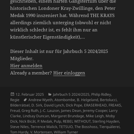
geschrieben, einem harten Gangsterfilm über die
historischen Londoner Kray-Zwillinge, den Peter
Medak 1990 inszeniert hat. Während THE KRAYS
allerdings ziemlich unterging (obwohl er nicht
wirklich schlecht ist, es fehlt ihm nur an
künstlerischer Eigenständigkeit),…
Dieser Inhalt ist nur für Jahrbuch 5 2024/2025
Mitglieder.
Hier anmelden
Already a member?
Hier einloggen
Veröffentlicht
Kategorien
12. Februar 2025
Jahrbuch 5 2024/2025
,
Philip Ridley
,
am
Schlagwörter
Regie
Andrew Wyeth
,
Atombombe
,
B. Helgeland
,
Bertolucci
,
Bilderrätsel
,
D. Sirk
,
David Lynch
,
Dick Pope
,
ERASERHEAD
,
FREAKS
,
Freud
,
Greg Ruth
,
J.-C. Lauzon
,
James Dean
,
Jeremy Cooper
,
Larry
Clarke
,
Lindsay Duncan
,
Margaret Brundage
,
Mike Leigh
,
Moby
Dick
,
Nick Bicât
,
P. Medak
,
Pulp
,
REBEL WITHOUT
,
Sterling Hayden
,
Steve Niles
,
Terrence Malick
,
TETSUO
,
The Bosshoss
,
Tierquälerei
,
Tom Hardy
,
V. Mortensen
,
William Turner