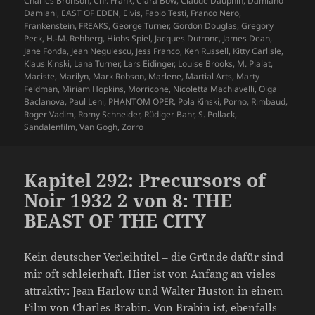
Charles Bronson
,
Chr. Frank
,
Clara Bow
,
Claude Dauphin
,
Damiano
Damiani
,
EAST OF EDEN
,
Elvis
,
Fabio Testi
,
Franco Nero
,
Frankenstein
,
FREAKS
,
George Turner
,
Gordon Douglas
,
Gregory
Peck
,
H.-M. Rehberg
,
Hiobs Spiel
,
Jacques Dutronc
,
James Dean
,
Jane Fonda
,
Jean Negulescu
,
Jess Franco
,
Ken Russell
,
Kitty Carlisle
,
Klaus Kinski
,
Lana Turner
,
Lars Eidinger
,
Louise Brooks
,
M. Pialat
,
Maciste
,
Marilyn
,
Mark Robson
,
Marlene
,
Martial Arts
,
Marty
Feldman
,
Miriam Hopkins
,
Morricone
,
Nicoletta Machiavelli
,
Olga
Baclanova
,
Paul Leni
,
PHANTOM OPER
,
Pola Kinski
,
Porno
,
Rimbaud
,
Roger Vadim
,
Romy Schneider
,
Rüdiger Bahr
,
S. Pollack
,
Sandalenfilm
,
Van Gogh
,
Zorro
Kapitel 292: Precursors of
Noir 1932 2 von 8: THE
BEAST OF THE CITY
Kein deutscher Verleihtitel – die Gründe dafür sind
mir oft schleierhaft. Hier ist von Anfang an vieles
attraktiv: Jean Harlow und Walter Huston in einem
Film von Charles Brabin. Von Brabin ist, ebenfalls