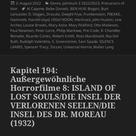
Veröffentlicht
Kategorien
3. August 2022
Genre
,
Jahrbuch 3 2022/2023
,
Precursors of
am
Schlagwörter
Noir
Al Capone
,
Bebe Daniels
,
BEN HUR
,
Bogart
,
Burt
Lancaster
,
D. Digges
,
Dracula
,
Dwight Frye
,
Frankenstein
,
FREAKS
,
Hammett
,
Harold Lloyd
,
HIGH NOON
,
Hitchcock
,
John Huston
,
Lew
Archer
,
Louise Brooks
,
Mary Astor
,
Mary Pickford
,
Otto Matieson
,
Paul Newman
,
Peter Lorre
,
Philip Marlowe
,
Pre-Code
,
R. Chandler
,
Remake
,
Ricardo Cortez
,
Robert Smith
,
Ross Macdonald
,
Roy Del
Ruth
,
Rudolph Valentino
,
S. Greenstreet
,
Sam Spade
,
SILENCE
LAMBS
,
Spencer Tracy
,
Tarzan
,
Universal Horror
,
Walter Long
Kapitel 194:
Außergewöhnliche
Horrorfilme 8: ISLAND OF
LOST SOULS/DIE INSEL DER
VERLORENEN SEELEN/DIE
INSEL DES DR. MOREAU
(1932)