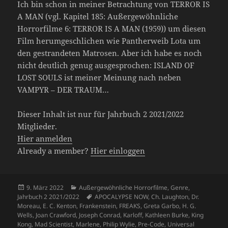
Ich bin schon in meiner Betrachtung von TERROR IS
A MAN (vgl. Kapitel 185: Außergewöhnliche
Horrorfilme 6: TERROR IS A MAN (1959)) um diesen
Film herumgeschlichen wie Pantherweib Lota um
den gestrandeten Matrosen. Aber ich habe es noch
nicht deutlich genug ausgesprochen: ISLAND OF
LOST SOULS ist meiner Meinung nach neben
VAMPYR – DER TRAUM…
Dieser Inhalt ist nur für Jahrbuch 2 2021/2022
Mitglieder.
Hier anmelden
Already a member?
Hier einloggen
Veröffentlicht
Kategorien
9. März 2022
Außergewöhnliche Horrorfilme
,
Genre
,
am
Schlagwörter
Jahrbuch 2 2021/2022
APOCALYPSE NOW
,
Ch. Laughton
,
Dr.
Moreau
,
E. C. Kenton
,
Frankenstein
,
FREAKS
,
Greta Garbo
,
H. G.
Wells
,
Joan Crawford
,
Joseph Conrad
,
Karloff
,
Kathleen Burke
,
King
Kong
,
Mad Scientist
,
Marlene
,
Philip Wylie
,
Pre-Code
,
Universal