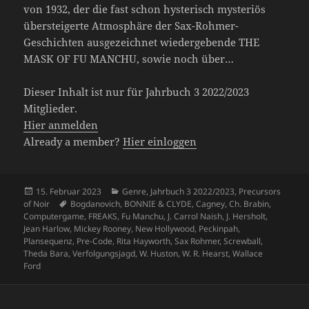
von 1932, der die fast schon hysterisch mysteriös
übersteigerte Atmosphäre der Sax-Rohmer-
Geschichten ausgezeichnet wiedergebende THE
MASK OF FU MANCHU, sowie noch über…
Dieser Inhalt ist nur für Jahrbuch 3 2022/2023
Mitglieder.
Hier anmelden
Already a member?
Hier einloggen
Veröffentlicht
Kategorien
15. Februar 2023
Genre
,
Jahrbuch 3 2022/2023
,
Precursors
am
Schlagwörter
of Noir
Bogdanovich
,
BONNIE & CLYDE
,
Cagney
,
Ch. Brabin
,
Computergame
,
FREAKS
,
Fu Manchu
,
J. Carrol Naish
,
J. Hersholt
,
Jean Harlow
,
Mickey Rooney
,
New Hollywood
,
Peckinpah
,
Plansequenz
,
Pre-Code
,
Rita Hayworth
,
Sax Rohmer
,
Screwball
,
Theda Bara
,
Verfolgungsjagd
,
W. Huston
,
W. R. Hearst
,
Wallace
Ford