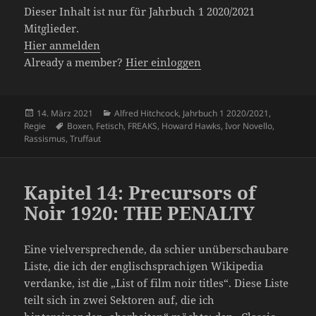
Dieser Inhalt ist nur für Jahrbuch 1 2020/2021
Mitglieder.
Hier anmelden
Already a member?
Hier einloggen
Veröffentlicht
Kategorien
14. März 2021
Alfred Hitchcock
,
Jahrbuch 1 2020/2021
,
am
Schlagwörter
Regie
Boxen
,
Fetisch
,
FREAKS
,
Howard Hawks
,
Ivor Novello
,
Rassismus
,
Truffaut
Kapitel 14: Precursors of
Noir 1920: THE PENALTY
Eine vielversprechende, da schier unüberschaubare
Liste, die ich der englischsprachigen Wikipedia
verdanke, ist die „List of film noir titles“. Diese Liste
teilt sich in zwei Sektoren auf, die ich