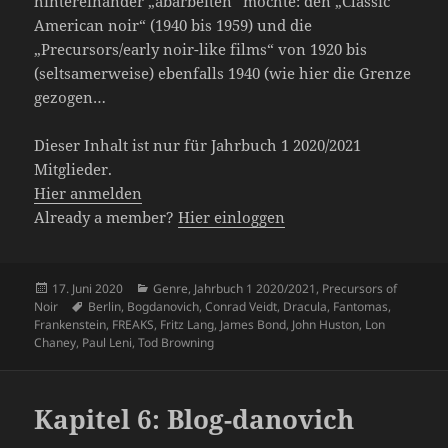
hintereinander „abarbeiten“ möchte: den „Classic
American noir“ (1940 bis 1959) und die
„Precursors/early noir-like films“ von 1920 bis
(seltsamerweise) ebenfalls 1940 (wie hier die Grenze
gezogen…
Dieser Inhalt ist nur für Jahrbuch 1 2020/2021
Mitglieder.
Hier anmelden
Already a member?
Hier einloggen
Veröffentlicht
Kategorien
17. Juni 2020
Genre
,
Jahrbuch 1 2020/2021
,
Precursors of
am
Schlagwörter
Noir
Berlin
,
Bogdanovich
,
Conrad Veidt
,
Dracula
,
Fantomas
,
Frankenstein
,
FREAKS
,
Fritz Lang
,
James Bond
,
John Huston
,
Lon
Chaney
,
Paul Leni
,
Tod Browning
Kapitel 6: Blog-danovich