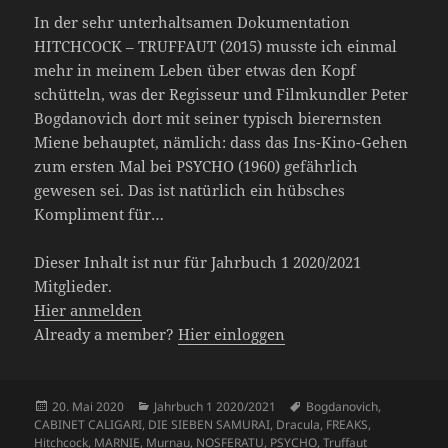
In der sehr unterhaltsamen Dokumentation
HITCHCOCK – TRUFFAUT (2015) musste ich einmal
mehr in meinem Leben über etwas den Kopf
schütteln, was der Regisseur und Filmkundler Peter
Bogdanovich dort mit seiner typisch bierernsten
Miene behauptet, nämlich: dass das Ins-Kino-Gehen
zum ersten Mal bei PSYCHO (1960) gefährlich
gewesen sei. Das ist natürlich ein hübsches
Kompliment für…
Dieser Inhalt ist nur für Jahrbuch 1 2020/2021
Mitglieder.
Hier anmelden
Already a member?
Hier einloggen
Veröffentlicht
Kategorien
Schlagwörter
20. Mai 2020
Jahrbuch 1 2020/2021
Bogdanovich
,
am
CABINET CALIGARI
,
DIE SIEBEN SAMURAI
,
Dracula
,
FREAKS
,
Hitchcock
,
MARNIE
,
Murnau
,
NOSFERATU
,
PSYCHO
,
Truffaut