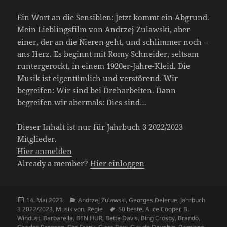
Ein Wort an die Sensiblen: Jetzt kommt ein Abgrund.
Mein Lieblingsfilm von Andrzej Zulawski, aber
einer, der an die Nieren geht, und schlimmer noch –
ans Herz. Es beginnt mit Romy Schneider, seltsam
runtergerockt, in einem 1920er-Jahre-Kleid. Die
Musik ist eigentümlich und verstörend. Wir
begreifen: Wir sind bei Dreharbeiten. Dann
begreifen wir abermals: Dies sind…
Dieser Inhalt ist nur für Jahrbuch 3 2022/2023
Mitglieder.
Hier anmelden
Already a member?
Hier einloggen
Veröffentlicht
Kategorien
14. Mai 2023
Andrzej Zulawski
,
Georges Delerue
,
Jahrbuch
am
Schlagwörter
3 2022/2023
,
Musik von
,
Regie
50 beste
,
Alice Cooper
,
B.
Windust
,
Barbarella
,
BEN HUR
,
Bette Davis
,
Bing Crosby
,
Brando
,