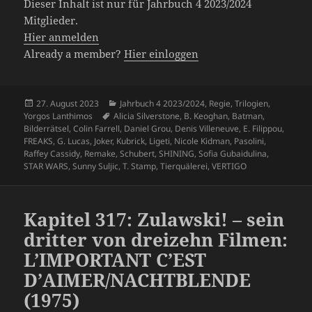
Dieser Inhalt ist nur für Jahrbuch 4 2023/2024
Mitglieder.
Hier anmelden
Already a member?
Hier einloggen
Veröffentlicht
Kategorien
27. August 2023
Jahrbuch 4 2023/2024
,
Regie
,
Trilogien
,
am
Schlagwörter
Yorgos Lanthimos
Alicia Silverstone
,
B. Keoghan
,
Batman
,
Bilderrätsel
,
Colin Farrell
,
Daniel Grou
,
Denis Villeneuve
,
E. Filippou
,
FREAKS
,
G. Lucas
,
Joker
,
Kubrick
,
Ligeti
,
Nicole Kidman
,
Pasolini
,
Raffey Cassidy
,
Remake
,
Schubert
,
SHINING
,
Sofia Gubaidulina
,
STAR WARS
,
Sunny Suljic
,
T. Stamp
,
Tierquälerei
,
VERTIGO
Kapitel 317: Zulawski! – sein
dritter von dreizehn Filmen:
L’IMPORTANT C’EST
D’AIMER/NACHTBLENDE
(1975)