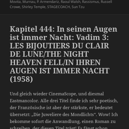
Movita
,
Murnau
,
P. Armendariz
,
Raoul Walsh
,
Rassismus
,
Russell
Crowe
,
Shirley Temple
,
STAGECOACH
,
Sun Tzu
Kapitel 444: In seinen Augen
ist immer Nacht: Vadim 3:
LES BIJOUTIERS DU CLAIR
DE LUNE/THE NIGHT
HEAVEN FELL/IN IHREN
AUGEN IST IMMER NACHT
(1958)
Und gleich wieder CinemaScope, und diesmal
Eastmancolor. Alle drei Titel finde ich sehr poetisch,
der Französische ist aber der stärkste, er bedeutet
übersetzt: „Die Juweliere des Mondlichts“. Wow! Ich
bekomme sofort die Anwandlung, einen Roman zu
schreiben, der diesen Titel trägt! Es fängt schon