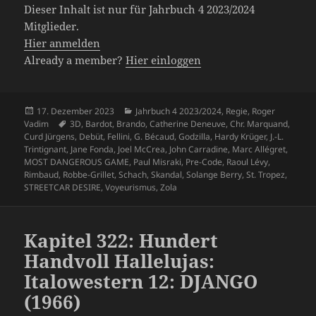
Dieser Inhalt ist nur für Jahrbuch 4 2023/2024
Mitglieder.
Hier anmelden
Already a member?
Hier einloggen
Veröffentlicht
Kategorien
17. Dezember 2023
Jahrbuch 4 2023/2024
,
Regie
,
Roger
am
Schlagwörter
Vadim
3D
,
Bardot
,
Brando
,
Catherine Deneuve
,
Chr. Marquand
,
Curd Jürgens
,
Debüt
,
Fellini
,
G. Bécaud
,
Godzilla
,
Hardy Krüger
,
J.-L.
Trintignant
,
Jane Fonda
,
Joel McCrea
,
John Carradine
,
Marc Allégret
,
MOST DANGEROUS GAME
,
Paul Misraki
,
Pre-Code
,
Raoul Lévy
,
Rimbaud
,
Robbe-Grillet
,
Schach
,
Skandal
,
Solange Berry
,
St. Tropez
,
STREETCAR DESIRE
,
Voyeurismus
,
Zola
Kapitel 322: Hundert
Handvoll Hallelujas:
Italowestern 12: DJANGO
(1966)