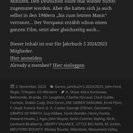
Minuten. Den Deutschen sollte mal wieder nichts
zugemutet werden. Aber die hatten sich ja auch
selbst in den 1940ern „bis zum letzten Mann“
verrannt… Der Vorspann erzählt schon einen
ganzen Film, setzt aber gleichzeitig auch…
Dieser Inhalt ist nur für Jahrbuch 5 2024/2025
Mitglieder.
Hier anmelden
Already a member?
Hier einloggen
Veröffentlicht
Kategorien
3. November 2024
Genre
,
Jahrbuch 5 2024/2025
,
John Ford
,
am
Schlagwörter
Regie
,
Trilogien
,
US-Western
A. Stout
,
Akira Kurosawa
,
Belmondo
,
Brando
,
Ch. Laughton
,
Charlier/Giraud
,
Clark Gable
,
Cochise
,
Diablo Cody
,
Dick Foran
,
DIE SIEBEN SAMURAI
,
Errol Flynn
,
F. Lloyd
,
Francis Ford
,
G. A. Custer
,
George O'Brien
,
Geronimo
,
GRAPES OF WRATH
,
Guy Kibbee
,
Hank Worden
,
Henry Fonda
,
Howard Hawks
,
J. Agar
,
John Wayne
,
Kevin Costner
,
Kipling
,
klick!
,
Leutnant Blueberry
,
LIBERTY VALANCE
,
LITTLE BIG MAN
,
M. Inclán
,
MEUTEREI BOUNTY
,
Mickey Rourke
,
Milestone
,
Monument Valley
,