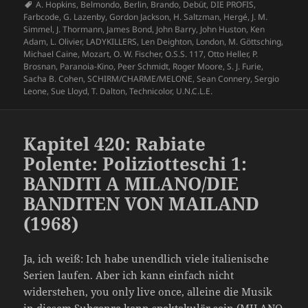
am
Schlagwörter
A. Hopkins
,
Belmondo
,
Berlin
,
Brando
,
Debüt
,
DIE PROFIS
,
Farbcode
,
G. Lazenby
,
Gordon Jackson
,
H. Saltzman
,
Hergé
,
J. M.
Simmel
,
J. Thormann
,
James Bond
,
John Barry
,
John Huston
,
Ken
Adam
,
L. Olivier
,
LADYKILLERS
,
Len Deighton
,
London
,
M. Göttsching
,
Michael Caine
,
Mozart
,
O. W. Fischer
,
O.S.S. 117
,
Otto Heller
,
P.
Brosnan
,
Paranoia-Kino
,
Peer Schmidt
,
Roger Moore
,
S. J. Furie
,
Sacha B. Cohen
,
SCHIRM/CHARME/MELONE
,
Sean Connery
,
Sergio
Leone
,
Sue Lloyd
,
T. Dalton
,
Technicolor
,
U.N.C.L.E.
Kapitel 420: Rabiate
Polente: Poliziotteschi 1:
BANDITI A MILANO/DIE
BANDITEN VON MAILAND
(1968)
Ja, ich weiß: Ich habe unendlich viele italienische
Serien laufen. Aber ich kann einfach nicht
widerstehen, you only live once, alleine die Musik
in diesem Subgenre kann spektakulär sein (MILANO