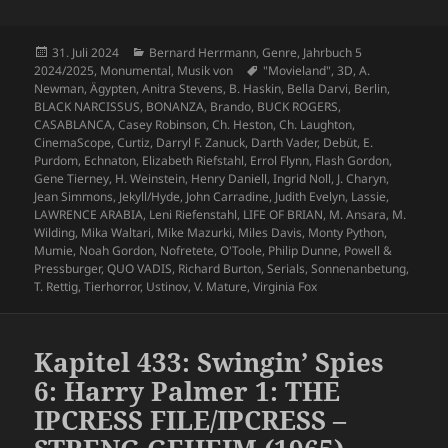
Veröffentlicht
Kategorien
31. Juli 2024
Bernard Herrmann
,
Genre
,
Jahrbuch 5
am
Schlagwörter
2024/2025
,
Monumental
,
Musik von
"Movieland"
,
3D
,
A.
Newman
,
Ägypten
,
Anitra Stevens
,
B. Haskin
,
Bella Darvi
,
Berlin
,
BLACK NARCISSUS
,
BONANZA
,
Brando
,
BUCK ROGERS
,
CASABLANCA
,
Casey Robinson
,
Ch. Heston
,
Ch. Laughton
,
CinemaScope
,
Curtiz
,
Darryl F. Zanuck
,
Darth Vader
,
Debüt
,
E.
Purdom
,
Echnaton
,
Elizabeth Riefstahl
,
Errol Flynn
,
Flash Gordon
,
Gene Tierney
,
H. Weinstein
,
Henry Daniell
,
Ingrid Noll
,
J. Charyn
,
Jean Simmons
,
Jekyll/Hyde
,
John Carradine
,
Judith Evelyn
,
Lassie
,
LAWRENCE ARABIA
,
Leni Riefenstahl
,
LIFE OF BRIAN
,
M. Ansara
,
M.
Wilding
,
Mika Waltari
,
Mike Mazurki
,
Miles Davis
,
Monty Python
,
Mumie
,
Noah Gordon
,
Nofretete
,
O'Toole
,
Philip Dunne
,
Powell &
Pressburger
,
QUO VADIS
,
Richard Burton
,
Serials
,
Sonnenanbetung
,
T. Rettig
,
Tierhorror
,
Ustinov
,
V. Mature
,
Virginia Fox
Kapitel 433: Swingin’ Spies
6: Harry Palmer 1: THE
IPCRESS FILE/IPCRESS –