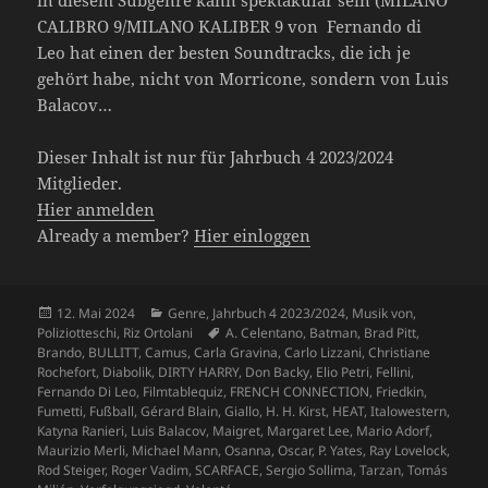
CALIBRO 9/MILANO KALIBER 9 von Fernando di
Leo hat einen der besten Soundtracks, die ich je
gehört habe, nicht von Morricone, sondern von Luis
Balacov…
Dieser Inhalt ist nur für Jahrbuch 4 2023/2024
Mitglieder.
Hier anmelden
Already a member?
Hier einloggen
Veröffentlicht
Kategorien
12. Mai 2024
Genre
,
Jahrbuch 4 2023/2024
,
Musik von
,
am
Schlagwörter
Poliziotteschi
,
Riz Ortolani
A. Celentano
,
Batman
,
Brad Pitt
,
Brando
,
BULLITT
,
Camus
,
Carla Gravina
,
Carlo Lizzani
,
Christiane
Rochefort
,
Diabolik
,
DIRTY HARRY
,
Don Backy
,
Elio Petri
,
Fellini
,
Fernando Di Leo
,
Filmtablequiz
,
FRENCH CONNECTION
,
Friedkin
,
Fumetti
,
Fußball
,
Gérard Blain
,
Giallo
,
H. H. Kirst
,
HEAT
,
Italowestern
,
Katyna Ranieri
,
Luis Balacov
,
Maigret
,
Margaret Lee
,
Mario Adorf
,
Maurizio Merli
,
Michael Mann
,
Osanna
,
Oscar
,
P. Yates
,
Ray Lovelock
,
Rod Steiger
,
Roger Vadim
,
SCARFACE
,
Sergio Sollima
,
Tarzan
,
Tomás