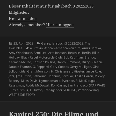
Dieser Inhalt ist nur für Jahrbuch 3 2022/2023
Mitglieder.
Hier anmelden
Already a member?
Hier einloggen
Veröffentlicht
Kategorien
23. April 2023
Genre
,
Jahrbuch 3 2022/2023
,
The
am
Schlagwörter
Invisibles
A. Previn
,
African-American culture
,
Amiri Baraka
,
Amy Winehouse
,
Armi Lee
,
Arte Johnson
,
Beatniks
,
Berlin
,
Billie
Holiday
,
Black Rebel Motorcycle Club
,
Bob Kaufman
,
Brando
,
Carmen McRae
,
Carmen Phillips
,
Danny Simmons
,
Dizzy Gillespie
,
Double Feature
,
G. Peppard
,
Gary Cooper
,
Gerry Mulligan
,
Gina
Lollobrigida
,
Grant Morrison
,
H. Christensen
,
Hipster
,
Janice Rule
,
Jazz
,
Jim Hutton
,
Katharine Hepburn
,
Kerouac
,
Leslie Caron
,
Mickey
Rooney
,
Miles Davis
,
Nymphomanie
,
Pynchon
,
R. MacDougall
,
Rassismus
,
Roddy McDowall
,
Ron Carter
,
San Francisco
,
STAR WARS
,
Surrealismus
,
T. Hutton
,
Transgender
,
VERTIGO
,
Vertigo/Verlag
,
WEST SIDE STORY
Kapitel 250: Die Filme und