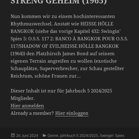
STRENG GEHEIM (1965)
Nun kommen wir zu einem hochinteressanten
Rhythmuswechsel. Anstatt wie HEISSE HÖLLE
BANGKOK (siehe das vorige Kapitel 432: Swingin’
Spies 5: O.S.S. 117 2: BANCO À BANGKOK POUR O.S.S.
117/SHADOW OF EVIL/HEISSE HÖLLE BANGKOK
(1964)) den Platzhirsch James Bond auf seinem
eigenen Terrain angreifen zu wollen (exotische
Schauplätze, Superverbrecher, zur Schau gestellter
Reichtum, schöne Frauen zur…
Dieser Inhalt ist nur für Jahrbuch 5 2024/2025
Mitglieder.
Hier anmelden
Already a member?
Hier einloggen
Veröffentlicht
Kategorien
26. Juni 2024
Genre
,
Jahrbuch 5 2024/2025
,
Swingin' Spies