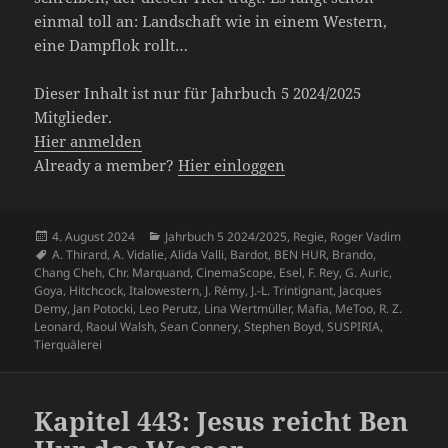
einmal toll an: Landschaft wie in einem Western,
eine Dampflok rollt…
Dieser Inhalt ist nur für Jahrbuch 5 2024/2025
Mitglieder.
Hier anmelden
Already a member?
Hier einloggen
Veröffentlicht
Kategorien
4. August 2024
Jahrbuch 5 2024/2025
,
Regie
,
Roger Vadim
am
Schlagwörter
A. Thirard
,
A. Vidalie
,
Alida Valli
,
Bardot
,
BEN HUR
,
Brando
,
Chang Cheh
,
Chr. Marquand
,
CinemaScope
,
Esel
,
F. Rey
,
G. Auric
,
Goya
,
Hitchcock
,
Italowestern
,
J. Rémy
,
J.-L. Trintignant
,
Jacques
Demy
,
Jan Potocki
,
Leo Perutz
,
Lina Wertmüller
,
Mafia
,
MeToo
,
R. Z.
Leonard
,
Raoul Walsh
,
Sean Connery
,
Stephen Boyd
,
SUSPIRIA
,
Tierquälerei
Kapitel 443: Jesus reicht Ben