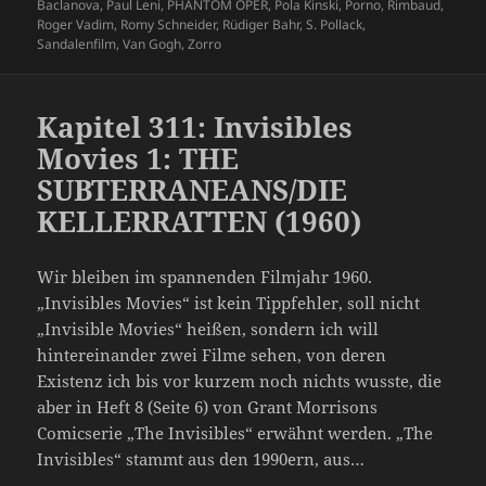
Baclanova
,
Paul Leni
,
PHANTOM OPER
,
Pola Kinski
,
Porno
,
Rimbaud
,
Roger Vadim
,
Romy Schneider
,
Rüdiger Bahr
,
S. Pollack
,
Sandalenfilm
,
Van Gogh
,
Zorro
Kapitel 311: Invisibles
Movies 1: THE
SUBTERRANEANS/DIE
KELLERRATTEN (1960)
Wir bleiben im spannenden Filmjahr 1960.
„Invisibles Movies“ ist kein Tippfehler, soll nicht
„Invisible Movies“ heißen, sondern ich will
hintereinander zwei Filme sehen, von deren
Existenz ich bis vor kurzem noch nichts wusste, die
aber in Heft 8 (Seite 6) von Grant Morrisons
Comicserie „The Invisibles“ erwähnt werden. „The
Invisibles“ stammt aus den 1990ern, aus…