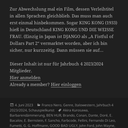
Zur Abwechslung mal ein Film, dessen Verleihtitel
in allen Sprachen gleichblieb. Das muss man auch
erst einmal hinbekommen. Sogar KING KONG (1933)
hieß in Deutschland KING KONG UND DIE WEISSE
FRAU. (Einzig in Japan ist DJANGO als „A Fistful of
Dollars Part 2“ vermarktet worden, aber ich bin
sicher, nur kurzzeitig. Dann müssen sie auf…
Dieser Inhalt ist nur für Jahrbuch 4 2023/2024
Mitglieder.
Hier anmelden
Already a member?
Hier einloggen
Veröffentlicht
Kategorien
4. Juni 2023
Franco Nero
,
Genre
,
Italowestern
,
Jahrbuch 4
am
Schlagwörter
2023/2024
,
Schauspielkunst
Akira Kurosawa
,
Barbarendämmerung
,
BEN HUR
,
Brando
,
Conan
,
Dante
,
Doré
,
E.
Bacalov
,
E. Bernstein
,
F. Sancho
,
Farbcode
,
Fellini
,
Fernando Di Leo
,
Fumetti
,
G. G. Hoffmann
,
GOOD BAD UGLY
,
John Ford
,
John Wayne
,