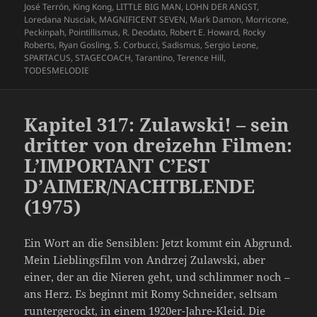
José Terrón
,
King Kong
,
LITTLE BIG MAN
,
LOHN DER ANGST
,
Loredana Nusciak
,
MAGNIFICENT SEVEN
,
Mark Damon
,
Morricone
,
Peckinpah
,
Pointillismus
,
R. Deodato
,
Robert E. Howard
,
Rocky
Roberts
,
Ryan Gosling
,
S. Corbucci
,
Sadismus
,
Sergio Leone
,
SPARTACUS
,
STAGECOACH
,
Tarantino
,
Terence Hill
,
TODESMELODIE
Kapitel 317: Zulawski! – sein
dritter von dreizehn Filmen:
L’IMPORTANT C’EST
D’AIMER/NACHTBLENDE
(1975)
Ein Wort an die Sensiblen: Jetzt kommt ein Abgrund.
Mein Lieblingsfilm von Andrzej Zulawski, aber
einer, der an die Nieren geht, und schlimmer noch –
ans Herz. Es beginnt mit Romy Schneider, seltsam
runtergerockt, in einem 1920er-Jahre-Kleid. Die