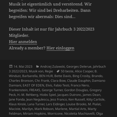
Musik ist eigentümlich und verstörend. Wir
begreifen: Wir sind bei Dreharbeiten. Dann
begreifen wir abermals: Dies sind…
Dieser Inhalt ist nur für Jahrbuch 3 2022/2023
Mitglieder.
Hier anmelden
Already a member?
Hier einloggen
Veröffentlicht
Kategorien
14. Mai 2023
Andrzej Zulawski
,
Georges Delerue
,
Jahrbuch
am
Schlagwörter
3 2022/2023
,
Musik von
,
Regie
50 beste
,
Alice Cooper
,
B.
Windust
,
Barbarella
,
BEN HUR
,
Bette Davis
,
Bing Crosby
,
Brando
,
Charles Bronson
,
Chr. Frank
,
Clara Bow
,
Claude Dauphin
,
Damiano
Damiani
,
EAST OF EDEN
,
Elvis
,
Fabio Testi
,
Franco Nero
,
Frankenstein
,
FREAKS
,
George Turner
,
Gordon Douglas
,
Gregory
Peck
,
H.-M. Rehberg
,
Hiobs Spiel
,
Jacques Dutronc
,
James Dean
,
Jane Fonda
,
Jean Negulescu
,
Jess Franco
,
Ken Russell
,
Kitty Carlisle
,
Klaus Kinski
,
Lana Turner
,
Lars Eidinger
,
Louise Brooks
,
M. Pialat
,
Maciste
,
Marilyn
,
Mark Robson
,
Marlene
,
Martial Arts
,
Marty
Feldman
,
Miriam Hopkins
,
Morricone
,
Nicoletta Machiavelli
,
Olga