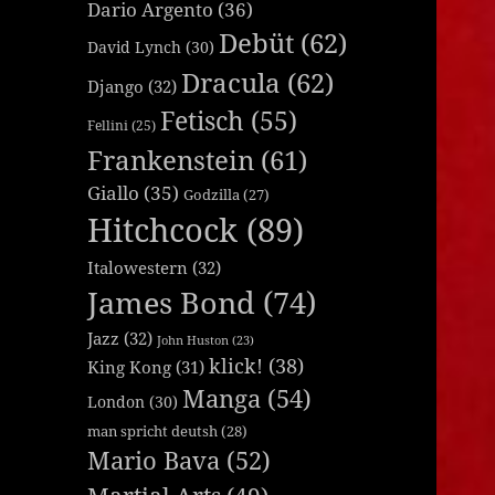
Dario Argento
(36)
Debüt
(62)
David Lynch
(30)
Dracula
(62)
Django
(32)
Fetisch
(55)
Fellini
(25)
Frankenstein
(61)
Giallo
(35)
Godzilla
(27)
Hitchcock
(89)
Italowestern
(32)
James Bond
(74)
Jazz
(32)
John Huston
(23)
klick!
(38)
King Kong
(31)
Manga
(54)
London
(30)
man spricht deutsh
(28)
Mario Bava
(52)