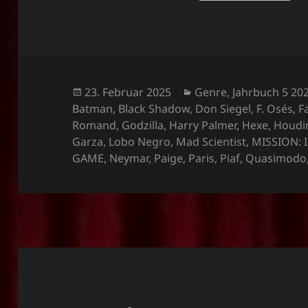
Veröffentlicht
Kategorien
23. Februar 2025
Genre
,
Jahrbuch 5 20
am
Batman
,
Black Shadow
,
Don Siegel
,
F. Osés
,
F
Romand
,
Godzilla
,
Harry Palmer
,
Hexe
,
Houdi
Garza
,
Lobo Negro
,
Mad Scientist
,
MISSION: 
GAME
,
Neymar
,
Paige
,
Paris
,
Piaf
,
Quasimodo