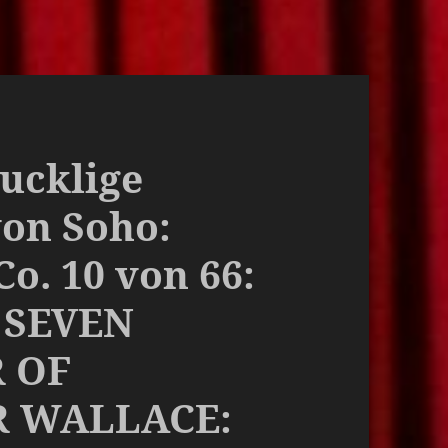
bucklige
von Soho:
o. 10 von 66:
 SEVEN
 OF
 WALLACE: