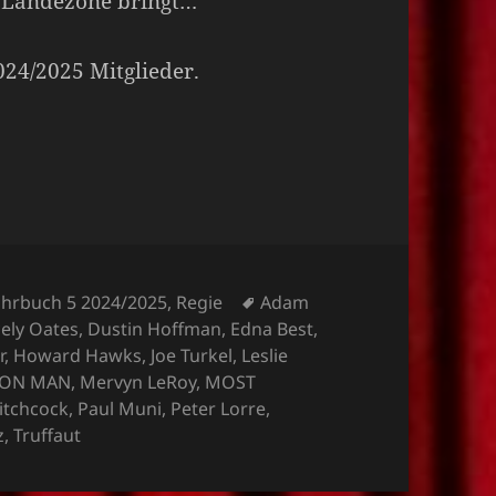
r Landezone bringt…
2024/2025 Mitglieder.
Schlagwörter
ahrbuch 5 2024/2025
,
Regie
Adam
cely Oates
,
Dustin Hoffman
,
Edna Best
,
r
,
Howard Hawks
,
Joe Turkel
,
Leslie
ON MAN
,
Mervyn LeRoy
,
MOST
Hitchcock
,
Paul Muni
,
Peter Lorre
,
z
,
Truffaut