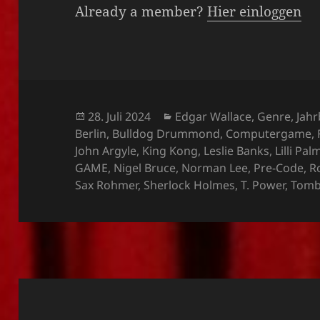
Already a member?
Hier einloggen
Veröffentlicht
Kategorien
28. Juli 2024
Edgar Wallace
,
Genre
,
Jahr
am
Berlin
,
Bulldog Drummond
,
Computergame
,
John Argyle
,
King Kong
,
Leslie Banks
,
Lilli Pal
GAME
,
Nigel Bruce
,
Norman Lee
,
Pre-Code
,
R
Sax Rohmer
,
Sherlock Holmes
,
T. Power
,
Tomb