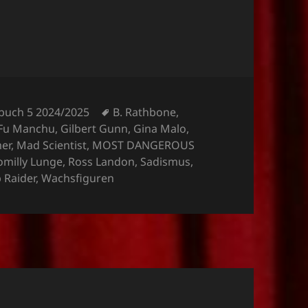
Schlagwörter
buch 5 2024/2025
B. Rathbone
,
Fu Manchu
,
Gilbert Gunn
,
Gina Malo
,
mer
,
Mad Scientist
,
MOST DANGEROUS
omilly Lunge
,
Ross Landon
,
Sadismus
,
 Raider
,
Wachsfiguren