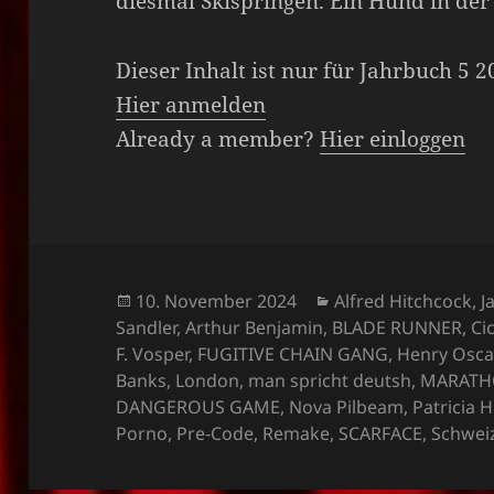
diesmal Skispringen. Ein Hund in de
Dieser Inhalt ist nur für Jahrbuch 5 
Hier anmelden
Already a member?
Hier einloggen
Veröffentlicht
Kategorien
10. November 2024
Alfred Hitchcock
,
J
am
Sandler
,
Arthur Benjamin
,
BLADE RUNNER
,
Ci
F. Vosper
,
FUGITIVE CHAIN GANG
,
Henry Osca
Banks
,
London
,
man spricht deutsh
,
MARATH
DANGEROUS GAME
,
Nova Pilbeam
,
Patricia 
Porno
,
Pre-Code
,
Remake
,
SCARFACE
,
Schwei