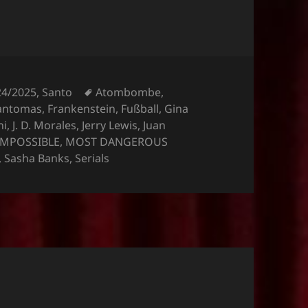
Schlagwörter
24/2025
,
Santo
Atombombe
,
antomas
,
Frankenstein
,
Fußball
,
Gina
ni
,
J. D. Morales
,
Jerry Lewis
,
Juan
IMPOSSIBLE
,
MOST DANGEROUS
,
Sasha Banks
,
Serials