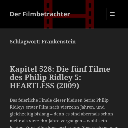
Der Filmbetrachter
MENÜ
UND
WIDGETS
Schlagwort:
Frankenstein
Kapitel 528: Die fünf Filme
des Philip Ridley 5:
HEARTLESS (2009)
Das feierliche Finale dieser kleinen Serie: Philip
Ridleys erster Film nach vierzehn Jahren, und
gleichzeitig bislang – denn es sind abermals schon
mehr als vierzehn Jahre vergangen – wohl sein
letzter. Er ist allerdings erst knapp über sechzig, wer