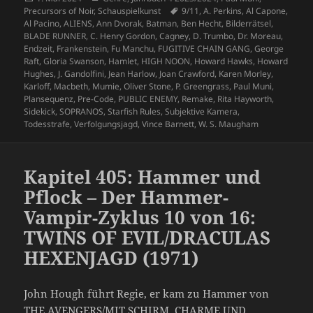
am
Schlagwörter
Precursors of Noir
,
Schauspielkunst
9/11
,
A. Perkins
,
Al Capone
,
Al Pacino
,
ALIENS
,
Ann Dvorak
,
Batman
,
Ben Hecht
,
Bilderrätsel
,
BLADE RUNNER
,
C. Henry Gordon
,
Cagney
,
D. Trumbo
,
Dr. Moreau
,
Endzeit
,
Frankenstein
,
Fu Manchu
,
FUGITIVE CHAIN GANG
,
George
Raft
,
Gloria Swanson
,
Hamlet
,
HIGH NOON
,
Howard Hawks
,
Howard
Hughes
,
J. Gandolfini
,
Jean Harlow
,
Joan Crawford
,
Karen Morley
,
Karloff
,
Macbeth
,
Mumie
,
Oliver Stone
,
P. Greengrass
,
Paul Muni
,
Plansequenz
,
Pre-Code
,
PUBLIC ENEMY
,
Remake
,
Rita Hayworth
,
Sidekick
,
SOPRANOS
,
Starfish Rules
,
Subjektive Kamera
,
Todesstrafe
,
Verfolgungsjagd
,
Vince Barnett
,
W. S. Maugham
Kapitel 405: Hammer und
Pflock – Der Hammer-
Vampir-Zyklus 10 von 16:
TWINS OF EVIL/DRACULAS
HEXENJAGD (1971)
John Hough führt Regie, er kam zu Hammer von
THE AVENGERS/MIT SCHIRM, CHARME UND