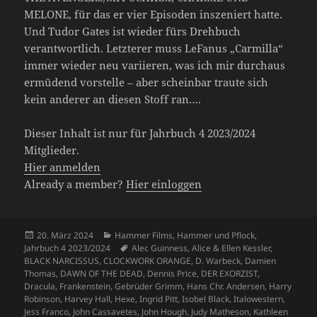
MELONE, für das er vier Episoden inszeniert hatte.
Und Tudor Gates ist wieder fürs Drehbuch
verantwortlich. Letzterer muss LeFanus „Carmilla“
immer wieder neu variieren, was ich mir durchaus
ermüdend vorstelle – aber scheinbar traute sich
kein anderer an diesen Stoff ran….
Dieser Inhalt ist nur für Jahrbuch 4 2023/2024
Mitglieder.
Hier anmelden
Already a member?
Hier einloggen
Veröffentlicht
Kategorien
20. März 2024
Hammer Films
,
Hammer und Pflock
,
am
Schlagwörter
Jahrbuch 4 2023/2024
Alec Guinness
,
Alice & Ellen Kessler
,
BLACK NARCISSUS
,
CLOCKWORK ORANGE
,
D. Warbeck
,
Damien
Thomas
,
DAWN OF THE DEAD
,
Dennis Price
,
DER EXORZIST
,
Dracula
,
Frankenstein
,
Gebrüder Grimm
,
Hans Chr. Andersen
,
Harry
Robinson
,
Harvey Hall
,
Hexe
,
Ingrid Pitt
,
Isobel Black
,
Italowestern
,
Jess Franco
,
John Cassavetes
,
John Hough
,
Judy Matheson
,
Kathleen