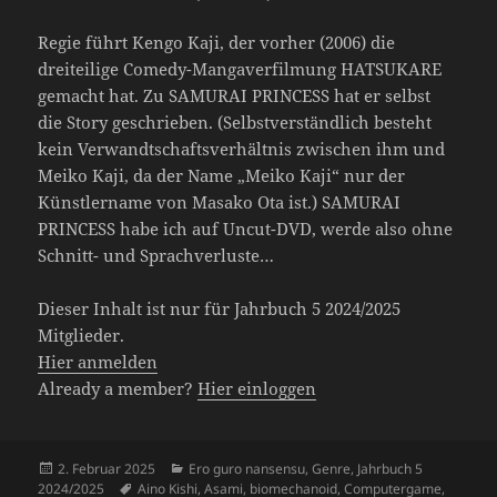
Regie führt Kengo Kaji, der vorher (2006) die
dreiteilige Comedy-Mangaverfilmung HATSUKARE
gemacht hat. Zu SAMURAI PRINCESS hat er selbst
die Story geschrieben. (Selbstverständlich besteht
kein Verwandtschaftsverhältnis zwischen ihm und
Meiko Kaji, da der Name „Meiko Kaji“ nur der
Künstlername von Masako Ota ist.) SAMURAI
PRINCESS habe ich auf Uncut-DVD, werde also ohne
Schnitt- und Sprachverluste…
Dieser Inhalt ist nur für Jahrbuch 5 2024/2025
Mitglieder.
Hier anmelden
Already a member?
Hier einloggen
Veröffentlicht
Kategorien
2. Februar 2025
Ero guro nansensu
,
Genre
,
Jahrbuch 5
am
Schlagwörter
2024/2025
Aino Kishi
,
Asami
,
biomechanoid
,
Computergame
,