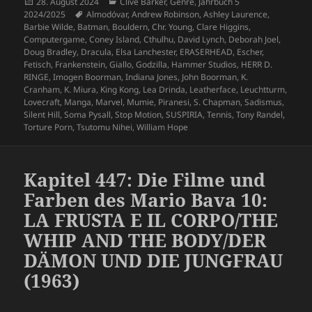
Veröffentlicht
Kategorien
28. August 2024
Clive Barker
,
Genre
,
Jahrbuch 5
am
Schlagwörter
2024/2025
Almodóvar
,
Andrew Robinson
,
Ashley Laurence
,
Barbie Wilde
,
Batman
,
Bouldern
,
Chr. Young
,
Clare Higgins
,
Computergame
,
Coney Island
,
Cthulhu
,
David Lynch
,
Deborah Joel
,
Doug Bradley
,
Dracula
,
Elsa Lanchester
,
ERASERHEAD
,
Escher
,
Fetisch
,
Frankenstein
,
Giallo
,
Godzilla
,
Hammer Studios
,
HERR D.
RINGE
,
Imogen Boorman
,
Indiana Jones
,
John Boorman
,
K.
Cranham
,
K. Miura
,
King Kong
,
Lea Drinda
,
Leatherface
,
Leuchtturm
,
Lovecraft
,
Manga
,
Marvel
,
Mumie
,
Piranesi
,
S. Chapman
,
Sadismus
,
Silent Hill
,
Soma Pysall
,
Stop Motion
,
SUSPIRIA
,
Tennis
,
Tony Randel
,
Torture Porn
,
Tsutomu Nihei
,
William Hope
Kapitel 447: Die Filme und
Farben des Mario Bava 10:
LA FRUSTA E IL CORPO/THE
WHIP AND THE BODY/DER
DÄMON UND DIE JUNGFRAU
(1963)