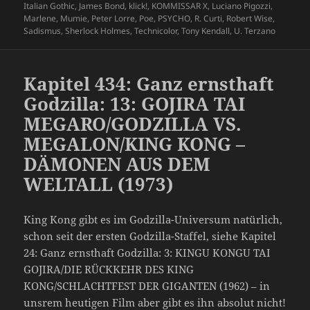
Italian Gothic
,
James Bond
,
klick!
,
KOMMISSAR X
,
Luciano Pigozzi
,
Marlene
,
Mumie
,
Peter Lorre
,
Poe
,
PSYCHO
,
R. Curti
,
Robert Wise
,
Sadismus
,
Sherlock Holmes
,
Technicolor
,
Tony Kendall
,
U. Terzano
Kapitel 434: Ganz ernsthaft
Godzilla: 13: GOJIRA TAI
MEGARO/GODZILLA VS.
MEGALON/KING KONG –
DÄMONEN AUS DEM
WELTALL (1973)
King Kong gibt es im Godzilla-Universum natürlich,
schon seit der ersten Godzilla-Staffel, siehe Kapitel
24: Ganz ernsthaft Godzilla: 3: KINGU KONGU TAI
GOJIRA/DIE RÜCKKEHR DES KING
KONG/SCHLACHTFEST DER GIGANTEN (1962) – in
unsrem heutigen Film aber gibt es ihn absolut nicht!