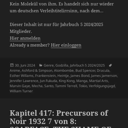
Kein Molekül von ihm. Es handelt sich nur wieder
um deutschen Verleihtitelirrsinn, nach dem…
Dieser Inhalt ist nur für Jahrbuch 5 2024/2025
Mitglieder.
Hier anmelden
Already a member?
Hier einloggen
Veröffentlicht
Kategorien
Schlagwö
30. Juni 2024
Genre
,
Godzilla
,
Jahrbuch 5 2024/2025
am
Anime
,
Ashford & Simpson
,
Atombombe
,
Bud Spencer
,
Dracula
,
Esther Willams
,
Frankenstein
,
Heintje
,
James Bond
,
James Jamerson
,
Jennifer Lawrence
,
Jun Fukuda
,
King Kong
,
Manga
,
Martial Arts
,
Marvin Gaye
,
Mecha
,
Santo
,
Tammi Terrell
,
Tokio
,
Verfolgungsjagd
,
William Turner
Kapitel 417: Precursors of
Noir 1932 7 von 8: