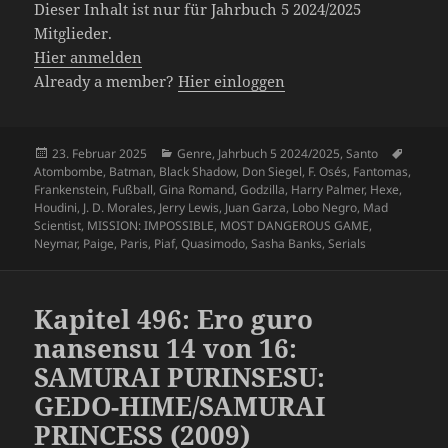
Dieser Inhalt ist nur für Jahrbuch 5 2024/2025
Mitglieder.
Hier anmelden
Already a member?
Hier einloggen
Veröffentlicht
Kategorien
Schlag
23. Februar 2025
Genre
,
Jahrbuch 5 2024/2025
,
Santo
am
Atombombe
,
Batman
,
Black Shadow
,
Don Siegel
,
F. Osés
,
Fantomas
,
Frankenstein
,
Fußball
,
Gina Romand
,
Godzilla
,
Harry Palmer
,
Hexe
,
Houdini
,
J. D. Morales
,
Jerry Lewis
,
Juan Garza
,
Lobo Negro
,
Mad
Scientist
,
MISSION: IMPOSSIBLE
,
MOST DANGEROUS GAME
,
Neymar
,
Paige
,
Paris
,
Piaf
,
Quasimodo
,
Sasha Banks
,
Serials
Kapitel 496: Ero guro
nansensu 14 von 16:
SAMURAI PURINSESU:
GEDO-HIME/SAMURAI
PRINCESS (2009)