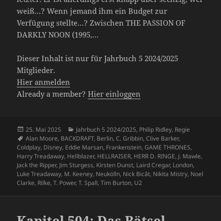
weiß…? Wenn jemand ihm ein Budget zur
Verfügung stellte…? Zwischen THE PASSION OF
DARKLY NOON (1995,…
Dieser Inhalt ist nur für Jahrbuch 5 2024/2025
Mitglieder.
Hier anmelden
Already a member?
Hier einloggen
Veröffentlicht
Kategorien
25. Mai 2025
Jahrbuch 5 2024/2025
,
Philip Ridley
,
Regie
am
Schlagwörter
Alan Moore
,
BACKDRAFT
,
Berlin
,
C. Gribbin
,
Clive Barker
,
Coldplay
,
Disney
,
Eddie Marsan
,
Frankenstein
,
GAME THRONES
,
Harry Treadaway
,
Hellblazer
,
HELLRAISER
,
HERR D. RINGE
,
J. Mawle
,
Jack the Ripper
,
Jim Sturgess
,
Kirsten Dunst
,
Laird Cregar
,
London
,
Luke Treadaway
,
M. Keeney
,
Neukölln
,
Nick Bicât
,
Nikita Mistry
,
Noel
Clarke
,
Rilke
,
T. Power
,
T. Spall
,
Tim Burton
,
U2
Kapitel 504: Das Rätsel