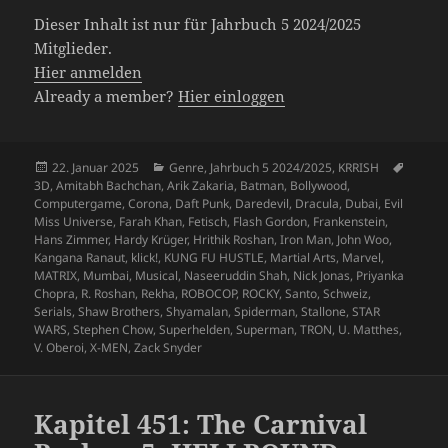
Dieser Inhalt ist nur für Jahrbuch 5 2024/2025
Mitglieder.
Hier anmelden
Already a member?
Hier einloggen
Veröffentlicht
Kategorien
Schlag
22. Januar 2025
Genre
,
Jahrbuch 5 2024/2025
,
KRRISH
am
3D
,
Amitabh Bachchan
,
Arik Zakaria
,
Batman
,
Bollywood
,
Computergame
,
Corona
,
Daft Punk
,
Daredevil
,
Dracula
,
Dubai
,
Evil
Miss Universe
,
Farah Khan
,
Fetisch
,
Flash Gordon
,
Frankenstein
,
Hans Zimmer
,
Hardy Krüger
,
Hrithik Roshan
,
Iron Man
,
John Woo
,
Kangana Ranaut
,
klick!
,
KUNG FU HUSTLE
,
Martial Arts
,
Marvel
,
MATRIX
,
Mumbai
,
Musical
,
Naseeruddin Shah
,
Nick Jonas
,
Priyanka
Chopra
,
R. Roshan
,
Rekha
,
ROBOCOP
,
ROCKY
,
Santo
,
Schweiz
,
Serials
,
Shaw Brothers
,
Shyamalan
,
Spiderman
,
Stallone
,
STAR
WARS
,
Stephen Chow
,
Superhelden
,
Superman
,
TRON
,
U. Matthes
,
V. Oberoi
,
X-MEN
,
Zack Snyder
Kapitel 451: The Carnival