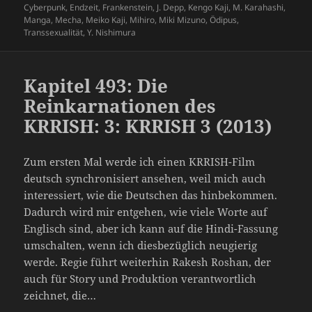
Cyberpunk
,
Endzeit
,
Frankenstein
,
J. Depp
,
Kengo Kaji
,
M. Karahashi
,
Manga
,
Mecha
,
Meiko Kaji
,
Mihiro
,
Miki Mizuno
,
Ödipus
,
Transsexualität
,
Y. Nishimura
Kapitel 493: Die
Reinkarnationen des
KRRISH: 3: KRRISH 3 (2013)
Zum ersten Mal werde ich einen KRRISH-Film
deutsch synchronisiert ansehen, weil mich auch
interessiert, wie die Deutschen das hinbekommen.
Dadurch wird mir entgehen, wie viele Worte auf
Englisch sind, aber ich kann auf die Hindi-Fassung
umschalten, wenn ich diesbezüglich neugierig
werde. Regie führt weiterhin Rakesh Roshan, der
auch für Story und Produktion verantwortlich
zeichnet, die…