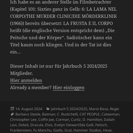
Ich habe es an anderer Stelle im Filmbetrachter
(Kapitel 101: Sixties ganz in Gelb: 6: LA LAMA NEL
CORPO/THE MURDER CLINIC/DIE MÖRDERKLINIK
(1966)) bereits übersetzt: LA FRUSTA E IL CORPO
heißt (die englische Version entspricht dem) „Die
Peitsche und der Körper“. Sadistischer kann ein
Titel kaum noch klingen. Und in der Tat ist dies
ein…
Dieser Inhalt ist nur für Jahrbuch 5 2024/2025
Mitglieder.
Hier anmelden
Already a member?
Hier einloggen
Veröffentlicht
Kategorien
14. August 2024
Jahrbuch 5 2024/2025
,
Mario Bava
,
Regie
am
Schlagwörter
Barbara Steele
,
Batman
,
C. Rustichelli
,
CAT PEOPLE
,
Catwoman
,
Christopher Lee
,
Coffin Joe
,
Corman
,
Curtiz
,
D. Hamilton
,
Daliah
Lavi
,
Debüt
,
Dracula
,
Elvis
,
Evelyn Stewart/Ida Galli
,
Fetisch
,
Frankenstein
,
Fu Manchu
,
Giallo
,
Gral
,
Hammer Studios
,
Hexe
,