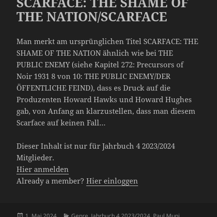
SCARFACE: THE SHAME OF
THE NATION/SCARFACE
Man merkt am ursprünglichen Titel SCARFACE: THE
SHAME OF THE NATION ähnlich wie bei THE
PUBLIC ENEMY (siehe Kapitel 272: Precursors of
Noir 1931 8 von 10: THE PUBLIC ENEMY/DER
ÖFFENTLICHE FEIND), dass es Druck auf die
Produzenten Howard Hawks und Howard Hughes
gab, von Anfang an klarzustellen, dass man diesem
Scarface auf keinen Fall…
Dieser Inhalt ist nur für Jahrbuch 4 2023/2024
Mitglieder.
Hier anmelden
Already a member?
Hier einloggen
Veröffentlicht
Kategorien
1. Mai 2024
Genre
,
Jahrbuch 4 2023/2024
,
Paul Muni
,