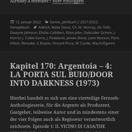
Already a member?
Hier einloggen
Veröffentlicht
Kategorien
12. Januar 2022
Genre
,
Jahrbuch 2 2021/2022
,
am
Schlagwörter
Panoptikum
Aldrich
,
Bette Davis
,
Ch. M. Murray
,
De Toth
,
Dwayne Johnson
,
Elisha Cuthbert
,
Elton John
,
Gebrüder Grimm
,
J-
Horror
,
J. Collet-Serra
,
J. Padalecki
,
James Bond
,
Liam Neeson
,
Paris
Hilton
,
Remake
,
V. Buono
,
Vincent Price
,
W. Castle
,
Wachsfiguren
Kapitel 170: Argentoia – 4:
LA PORTA SUL BUIO/DOOR
INTO DARKNESS (1973)
Hierbei handelt es sich um eine vierteilige Fernseh-
Anthologieserie, für die Argento als Produzent,
Gastgeber, teilweise Autor und in mindestens einer
der vier Folgen auch als Regisseur verantwortlich
zeichnete. Episode 1: IL VICINO DI CASA/THE