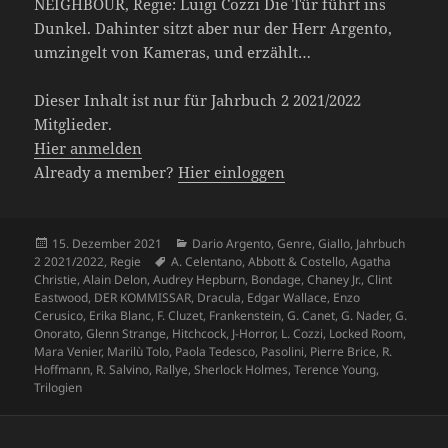
NEIGHBOUR, Regie: Luigi Cozzi Die Tür führt ins
Dunkel. Dahinter sitzt aber nur der Herr Argento,
umzingelt von Kameras, und erzählt…
Dieser Inhalt ist nur für Jahrbuch 2 2021/2022
Mitglieder.
Hier anmelden
Already a member?
Hier einloggen
Veröffentlicht
Kategorien
15. Dezember 2021
Dario Argento
,
Genre
,
Giallo
,
Jahrbuch
am
Schlagwörter
2 2021/2022
,
Regie
A. Celentano
,
Abbott & Costello
,
Agatha
Christie
,
Alain Delon
,
Audrey Hepburn
,
Bondage
,
Chaney Jr.
,
Clint
Eastwood
,
DER KOMMISSAR
,
Dracula
,
Edgar Wallace
,
Enzo
Cerusico
,
Erika Blanc
,
F. Cluzet
,
Frankenstein
,
G. Canet
,
G. Nader
,
G.
Onorato
,
Glenn Strange
,
Hitchcock
,
J-Horror
,
L. Cozzi
,
Locked Room
,
Mara Venier
,
Marilù Tolo
,
Paola Tedesco
,
Pasolini
,
Pierre Brice
,
R.
Hoffmann
,
R. Salvino
,
Rallye
,
Sherlock Holmes
,
Terence Young
,
Trilogien