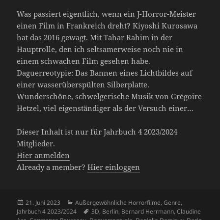
Was passiert eigentlich, wenn ein J-Horror-Meister
einen Film in Frankreich dreht? Kiyoshi Kurosawa
hat das 2016 gewagt. Mit Tahar Rahim in der
Hauptrolle, den ich seltsamerweise noch nie in
einem schwachen Film gesehen habe.
Daguerreotypie: Das Bannen eines Lichtbildes auf
einer wasserüberspülten Silberplatte.
Wunderschöne, schwelgerische Musik von Grégoire
Hetzel, viel eigenständiger als der Versuch einer…
Dieser Inhalt ist nur für Jahrbuch 4 2023/2024
Mitglieder.
Hier anmelden
Already a member?
Hier einloggen
Veröffentlicht
Kategorien
21. Juni 2023
Außergewöhnliche Horrorfilme
,
Genre
,
am
Schlagwörter
Jahrbuch 4 2023/2024
3D
,
Berlin
,
Bernard Herrmann
,
Claudine