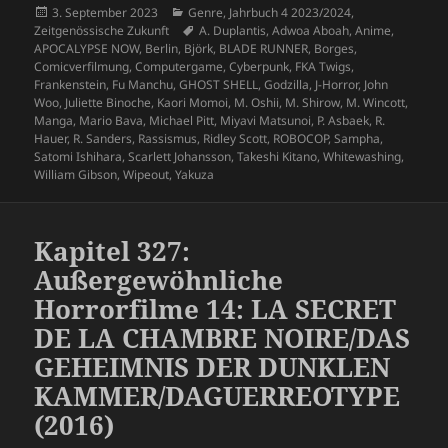
Veröffentlicht
Kategorien
3. September 2023
Genre
,
Jahrbuch 4 2023/2024
,
am
Schlagwörter
Zeitgenössische Zukunft
A. Duplantis
,
Adwoa Aboah
,
Anime
,
APOCALYPSE NOW
,
Berlin
,
Björk
,
BLADE RUNNER
,
Borges
,
Comicverfilmung
,
Computergame
,
Cyberpunk
,
FKA Twigs
,
Frankenstein
,
Fu Manchu
,
GHOST SHELL
,
Godzilla
,
J-Horror
,
John
Woo
,
Juliette Binoche
,
Kaori Momoi
,
M. Oshii
,
M. Shirow
,
M. Wincott
,
Manga
,
Mario Bava
,
Michael Pitt
,
Miyavi Matsunoi
,
P. Asbaek
,
R.
Hauer
,
R. Sanders
,
Rassismus
,
Ridley Scott
,
ROBOCOP
,
Sampha
,
Satomi Ishihara
,
Scarlett Johansson
,
Takeshi Kitano
,
Whitewashing
,
William Gibson
,
Wipeout
,
Yakuza
Kapitel 327:
Außergewöhnliche
Horrorfilme 14: LA SECRET
DE LA CHAMBRE NOIRE/DAS
GEHEIMNIS DER DUNKLEN
KAMMER/DAGUERREOTYPE
(2016)