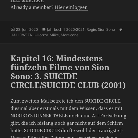
Already a member?
Hier einloggen
Veröffentlicht
Kategorien
Schlagw
28. Juni 2020
Jahrbuch 1 2020/2021
,
Regie
,
Sion Sono
am
HALLOWEEN
,
J-Horror
,
Miike
,
Morricone
Kapitel 16: Mindestens
fünfzehn Filme von Sion
Sono: 3. SUICIDE
CIRCLE/SUICIDE CLUB (2001)
Zum zweiten Mal betrete ich den SUICIDE CIRCLE,
diesmal aber erstmals mit dem Wissen, dass es mit
NORIKO’S DINNER TABLE noch eine Art Fortsetzung
gibt, die ich bislang noch gar nicht auf dem Schirm
hatte. SUICIDE CIRCLE dürfte wohl der traurigste J-
Horror-Film aller Zeiten sein, trauriger noch als