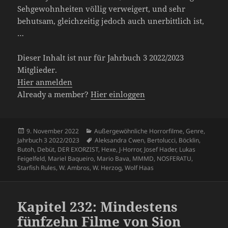
Sehgewohnheiten völlig verweigert, und sehr
behutsam, gleichzeitig jedoch auch unerbittlich ist,
…
Dieser Inhalt ist nur für Jahrbuch 3 2022/2023
Mitglieder.
Hier anmelden
Already a member?
Hier einloggen
Veröffentlicht
Kategorien
9. November 2022
Außergewöhnliche Horrorfilme
,
Genre
,
am
Schlagwörter
Jahrbuch 3 2022/2023
Aleksandra Cwen
,
Bertolucci
,
Böcklin
,
Butoh
,
Debüt
,
DER EXORZIST
,
Hexe
,
J-Horror
,
Josef Hader
,
Lukas
Feigelfeld
,
Mariel Baqueiro
,
Mario Bava
,
MMMD
,
NOSFERATU
,
Starfish Rules
,
W. Ambros
,
W. Herzog
,
Wolf Haas
Kapitel 232: Mindestens
fünfzehn Filme von Sion