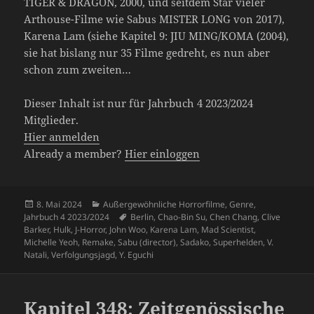
TIGER & DRAGON, 2000, und seitdem Star vieler
Arthouse-Filme wie Sabus MISTER LONG von 2017),
Karena Lam (siehe Kapitel 9: JIU MING/KOMA (2004),
sie hat bislang nur 35 Filme gedreht, es nun aber
schon zum zweiten…
Dieser Inhalt ist nur für Jahrbuch 4 2023/2024
Mitglieder.
Hier anmelden
Already a member?
Hier einloggen
Veröffentlicht
Kategorien
8. Mai 2024
Außergewöhnliche Horrorfilme
,
Genre
,
am
Schlagwörter
Jahrbuch 4 2023/2024
Berlin
,
Chao-Bin Su
,
Chen Chang
,
Clive
Barker
,
Hulk
,
J-Horror
,
John Woo
,
Karena Lam
,
Mad Scientist
,
Michelle Yeoh
,
Remake
,
Sabu (director)
,
Sadako
,
Superhelden
,
V.
Natali
,
Verfolgungsjagd
,
Y. Eguchi
Kapitel 348: Zeitgenössische