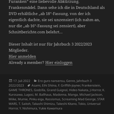
Furanken“ eine liebevolle Abkürzung.
Frankenmädel. Dann sehe ich die in Deutschland als
DVD erhältliche „ab 18“-Fassung, von der ich
eigentlich dachte, sie sei unzensiert (ich nahm an,
nur die „ab 16“-Fassung sei zensiert), aber
Schnittberichte.com belehrt…
Dieser Inhalt ist nur für Jahrbuch 3 2022/2023
Mitglieder.
Hier anmelden
Already a member?
Hier einloggen
Veröffentlicht
Kategorien
17. Juli 2022
Ero guro nansensu
,
Genre
,
Jahrbuch 3
am
Schlagwörter
2022/2023
Asami
,
Eihi Shiina
,
F. Griffith-Joyner
,
Frankenstein
,
GAME THRONES
,
Godzilla
,
Grand Guignol
,
Hideo Nakata
,
J-Horror
,
K.
Kurosawa
,
Lugosi
,
M. Ballhaus
,
Madonna
,
Manga
,
Michael Jackson
,
Miike
,
Mumie
,
Pinku eiga
,
Rassismus
,
Screaming Mad George
,
STAR
WARS
,
T. Saitoh
,
Takashi Shimizu
,
Takeshi Kitano
,
Tokio
,
Universal
Horror
,
Y. Nishimura
,
Yukie Kawamura