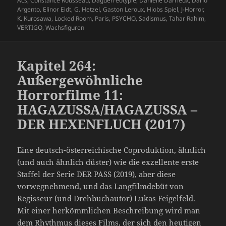
Acs
,
Constance Rousseau
,
Daguerreotypie
,
Danielle Darrieux
,
Dario
Argento
,
Elinor Eidt
,
G. Hetzel
,
Gaston Leroux
,
Hiobs Spiel
,
J-Horror
,
K. Kurosawa
,
Locked Room
,
Paris
,
PSYCHO
,
Sadismus
,
Tahar Rahim
,
VERTIGO
,
Wachsfiguren
Kapitel 264:
Außergewöhnliche
Horrorfilme 11:
HAGAZUSSA/HAGAZUSSA –
DER HEXENFLUCH (2017)
Eine deutsch-österreichische Coproduktion, ähnlich
(und auch ähnlich düster) wie die exzellente erste
Staffel der Serie DER PASS (2019), aber diese
vorwegnehmend, und das Langfilmdebüt von
Regisseur (und Drehbuchautor) Lukas Feigelfeld.
Mit einer herkömmlichen Beschreibung wird man
dem Rhythmus dieses Films, der sich den heutigen