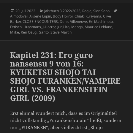
Veröffentlicht
Kategorien
Schlagwö
20. Juli 2022
Jahrbuch 3 2022/2023
,
Regie
,
Sion Sono
am
Almodóvar
,
Arsène Lupin
,
Body Horror
,
Chiaki Kuriyama
,
Clive
Barker
,
CLOSE ENCOUNTERS
,
Denis Villeneuve
,
Eri Machimoto
,
Fetisch
,
Huysmans
,
J-Horror
,
Junji Ito
,
Manga
,
Maurice Leblanc
,
Miike
,
Ren Osugi
,
Santo
,
Steve Martin
Kapitel 231: Ero guro
nansensu 9 von 16:
KYUKETSU SHOJO TAI
SHOJO FURANKEN/VAMPIRE
GIRL VS. FRANKENSTEIN
GIRL (2009)
Erst einmal wundert mich, dass es im Originaltitel
nicht vollständig „Furankenshutain“ heißt, sondern
nur „FURANKEN“, aber vielleicht ist „Shojo