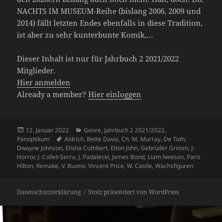
NACHTS IM MUSEUM-Reihe (bislang 2006, 2009 und
2014) fällt letzten Endes ebenfalls in diese Tradition,
ist aber zu sehr kunterbunte Komik,…
Dieser Inhalt ist nur für Jahrbuch 2 2021/2022
Mitglieder.
Hier anmelden
Already a member?
Hier einloggen
Veröffentlicht
Kategorien
12. Januar 2022
Genre
,
Jahrbuch 2 2021/2022
,
am
Schlagwörter
Panoptikum
Aldrich
,
Bette Davis
,
Ch. M. Murray
,
De Toth
,
Dwayne Johnson
,
Elisha Cuthbert
,
Elton John
,
Gebrüder Grimm
,
J-
Horror
,
J. Collet-Serra
,
J. Padalecki
,
James Bond
,
Liam Neeson
,
Paris
Hilton
,
Remake
,
V. Buono
,
Vincent Price
,
W. Castle
,
Wachsfiguren
Datenschutzerklärung
Stolz präsentiert von WordPress