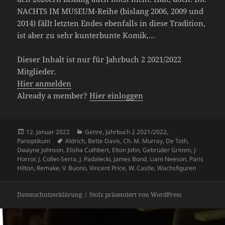
NACHTS IM MUSEUM-Reihe (bislang 2006, 2009 und
2014) fällt letzten Endes ebenfalls in diese Tradition,
ist aber zu sehr kunterbunte Komik,…
Dieser Inhalt ist nur für Jahrbuch 2 2021/2022
Mitglieder.
Hier anmelden
Already a member?
Hier einloggen
Veröffentlicht
Kategorien
12. Januar 2022
Genre
,
Jahrbuch 2 2021/2022
,
am
Schlagwörter
Panoptikum
Aldrich
,
Bette Davis
,
Ch. M. Murray
,
De Toth
,
Dwayne Johnson
,
Elisha Cuthbert
,
Elton John
,
Gebrüder Grimm
,
J-
Horror
,
J. Collet-Serra
,
J. Padalecki
,
James Bond
,
Liam Neeson
,
Paris
Hilton
,
Remake
,
V. Buono
,
Vincent Price
,
W. Castle
,
Wachsfiguren
Datenschutzerklärung
Stolz präsentiert von WordPress