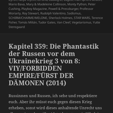
Mario Bava
,
Mary & Madeleine Collinson
,
Monty Python
,
Peter
Cushing
,
Playboy Magazine
,
Powell & Pressburger
,
Professor
Moriarty
,
Roy Stewart
,
Rudolph Valentino
,
Sadismus
,
SCHIRM/CHARME/MELONE
,
Sherlock Holmes
,
STAR WARS
,
Terence
Fisher
,
Tomás Milián
,
Tudor Gates
,
Van Cleef
,
Vegetarismus
,
Yutte
Stensgaard
Kapitel 359: Die Phantastik
der Russen vor dem
Ukrainekrieg 3 von 8:
VIY/FORBIDDEN
EMPIRE/FÜRST DER
DÄMONEN (2014)
Russinnen und Russen, ich sehe und respektiere
euch. Aber ihr müsst euch gegen diesen Krieg
erheben, sonst wird dieses anhaltende Unrecht uns