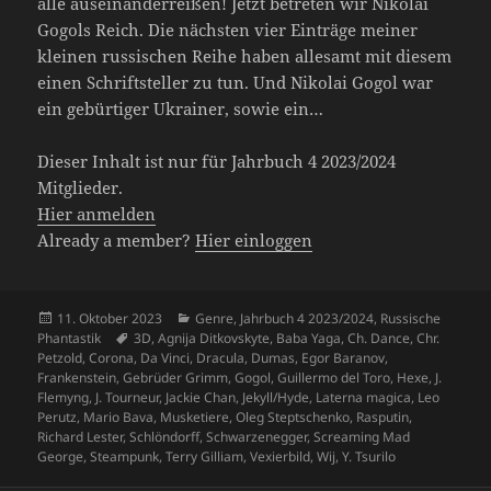
alle auseinanderreißen! Jetzt betreten wir Nikolai
Gogols Reich. Die nächsten vier Einträge meiner
kleinen russischen Reihe haben allesamt mit diesem
einen Schriftsteller zu tun. Und Nikolai Gogol war
ein gebürtiger Ukrainer, sowie ein…
Dieser Inhalt ist nur für Jahrbuch 4 2023/2024
Mitglieder.
Hier anmelden
Already a member?
Hier einloggen
Veröffentlicht
Kategorien
11. Oktober 2023
Genre
,
Jahrbuch 4 2023/2024
,
Russische
am
Schlagwörter
Phantastik
3D
,
Agnija Ditkovskyte
,
Baba Yaga
,
Ch. Dance
,
Chr.
Petzold
,
Corona
,
Da Vinci
,
Dracula
,
Dumas
,
Egor Baranov
,
Frankenstein
,
Gebrüder Grimm
,
Gogol
,
Guillermo del Toro
,
Hexe
,
J.
Flemyng
,
J. Tourneur
,
Jackie Chan
,
Jekyll/Hyde
,
Laterna magica
,
Leo
Perutz
,
Mario Bava
,
Musketiere
,
Oleg Steptschenko
,
Rasputin
,
Richard Lester
,
Schlöndorff
,
Schwarzenegger
,
Screaming Mad
George
,
Steampunk
,
Terry Gilliam
,
Vexierbild
,
Wij
,
Y. Tsurilo