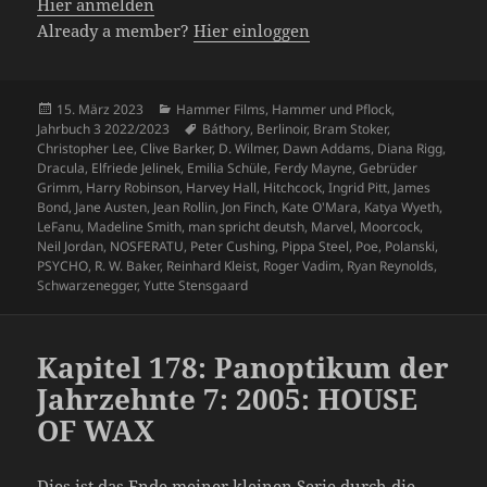
Hier anmelden
Already a member?
Hier einloggen
Veröffentlicht
Kategorien
15. März 2023
Hammer Films
,
Hammer und Pflock
,
am
Schlagwörter
Jahrbuch 3 2022/2023
Báthory
,
Berlinoir
,
Bram Stoker
,
Christopher Lee
,
Clive Barker
,
D. Wilmer
,
Dawn Addams
,
Diana Rigg
,
Dracula
,
Elfriede Jelinek
,
Emilia Schüle
,
Ferdy Mayne
,
Gebrüder
Grimm
,
Harry Robinson
,
Harvey Hall
,
Hitchcock
,
Ingrid Pitt
,
James
Bond
,
Jane Austen
,
Jean Rollin
,
Jon Finch
,
Kate O'Mara
,
Katya Wyeth
,
LeFanu
,
Madeline Smith
,
man spricht deutsh
,
Marvel
,
Moorcock
,
Neil Jordan
,
NOSFERATU
,
Peter Cushing
,
Pippa Steel
,
Poe
,
Polanski
,
PSYCHO
,
R. W. Baker
,
Reinhard Kleist
,
Roger Vadim
,
Ryan Reynolds
,
Schwarzenegger
,
Yutte Stensgaard
Kapitel 178: Panoptikum der
Jahrzehnte 7: 2005: HOUSE
OF WAX
Dies ist das Ende meiner kleinen Serie durch die