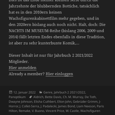
Jahrzehnte der blubbernden Bottiche, tatsächlich
hat es in den 2010ern keinen
Wachsfigurenkabinettfilm mehr gegeben, und in
den 2020ern bislang auch noch nicht. Halt, doch: Die
NACHTS IM MUSEUM-Reihe (bislang 2006, 2009 und
2014) fällt letzten Endes ebenfalls in diese Tradition,
ist aber zu sehr kunterbunte Komik,…
Dieser Inhalt ist nur für Jahrbuch 2 2021/2022
Mitglieder.
Hier anmelden
Already a member?
Hier einloggen
Veröffentlicht
Kategorien
12. Januar 2022
Genre
,
Jahrbuch 2 2021/2022
,
am
Schlagwörter
Panoptikum
Aldrich
,
Bette Davis
,
Ch. M. Murray
,
De Toth
,
Dwayne Johnson
,
Elisha Cuthbert
,
Elton John
,
Gebrüder Grimm
,
J-
Horror
,
J. Collet-Serra
,
J. Padalecki
,
James Bond
,
Liam Neeson
,
Paris
Hilton
,
Remake
,
V. Buono
,
Vincent Price
,
W. Castle
,
Wachsfiguren