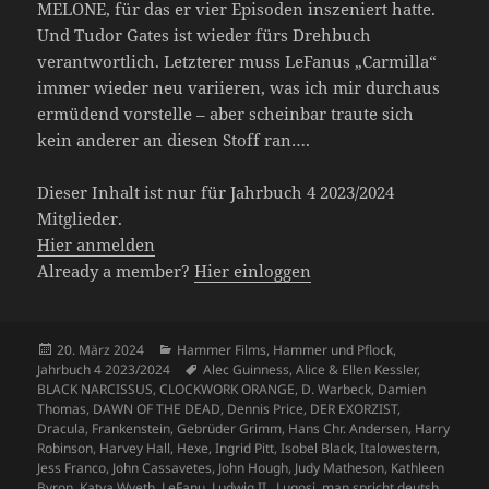
MELONE, für das er vier Episoden inszeniert hatte.
Und Tudor Gates ist wieder fürs Drehbuch
verantwortlich. Letzterer muss LeFanus „Carmilla“
immer wieder neu variieren, was ich mir durchaus
ermüdend vorstelle – aber scheinbar traute sich
kein anderer an diesen Stoff ran….
Dieser Inhalt ist nur für Jahrbuch 4 2023/2024
Mitglieder.
Hier anmelden
Already a member?
Hier einloggen
Veröffentlicht
Kategorien
20. März 2024
Hammer Films
,
Hammer und Pflock
,
am
Schlagwörter
Jahrbuch 4 2023/2024
Alec Guinness
,
Alice & Ellen Kessler
,
BLACK NARCISSUS
,
CLOCKWORK ORANGE
,
D. Warbeck
,
Damien
Thomas
,
DAWN OF THE DEAD
,
Dennis Price
,
DER EXORZIST
,
Dracula
,
Frankenstein
,
Gebrüder Grimm
,
Hans Chr. Andersen
,
Harry
Robinson
,
Harvey Hall
,
Hexe
,
Ingrid Pitt
,
Isobel Black
,
Italowestern
,
Jess Franco
,
John Cassavetes
,
John Hough
,
Judy Matheson
,
Kathleen
Byron
,
Katya Wyeth
,
LeFanu
,
Ludwig II.
,
Lugosi
,
man spricht deutsh
,