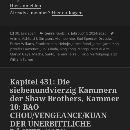
Hier anmelden
Already a member?
Hier einloggen
Veröffentlicht
Kategorien
Schlagwö
30. Juni 2024
Genre
,
Godzilla
,
Jahrbuch 5 2024/2025
am
Anime
,
Ashford & Simpson
,
Atombombe
,
Bud Spencer
,
Dracula
,
Esther Willams
,
Frankenstein
,
Heintje
,
James Bond
,
James Jamerson
,
Jennifer Lawrence
,
Jun Fukuda
,
King Kong
,
Manga
,
Martial Arts
,
Marvin Gaye
,
Mecha
,
Santo
,
Tammi Terrell
,
Tokio
,
Verfolgungsjagd
,
William Turner
Kapitel 431: Die
siebenundvierzig Kammern
der Shaw Brothers, Kammer
10: BAO
CHOU/VENGEANCE/KUAN –
DER UNERBITTLICHE