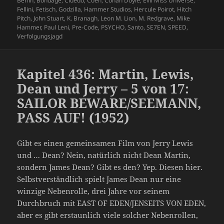
Berlin
,
Bondage
,
Cluedo
,
Coen
,
Conan Doyle
,
Evil Miss Universe
,
Fellini
,
Fetisch
,
Godzilla
,
Hammer Studios
,
Hercule Poirot
,
Hitch
Pitch
,
John Stuart
,
K. Branagh
,
Leon M. Lion
,
M. Redgrave
,
Mike
Hammer
,
Paul Leni
,
Pre-Code
,
PSYCHO
,
Santo
,
SE7EN
,
SPEED
,
Verfolgungsjagd
Kapitel 436: Martin, Lewis,
Dean und Jerry – 5 von 17:
SAILOR BEWARE/SEEMANN,
PASS AUF! (1952)
Gibt es einen gemeinsamen Film von Jerry Lewis
und … Dean? Nein, natürlich nicht Dean Martin,
sondern James Dean? Gibt es den? Yep. Diesen hier.
Selbstverständlich spielt James Dean nur eine
winzige Nebenrolle, drei Jahre vor seinem
Durchbruch mit EAST OF EDEN/JENSEITS VON EDEN,
aber es gibt erstaunlich viele solcher Nebenrollen,