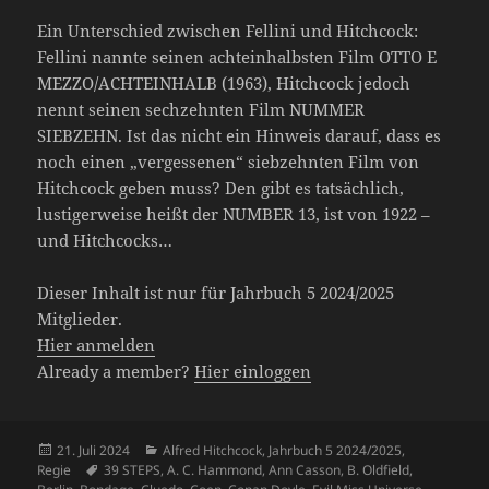
Ein Unterschied zwischen Fellini und Hitchcock:
Fellini nannte seinen achteinhalbsten Film OTTO E
MEZZO/ACHTEINHALB (1963), Hitchcock jedoch
nennt seinen sechzehnten Film NUMMER
SIEBZEHN. Ist das nicht ein Hinweis darauf, dass es
noch einen „vergessenen“ siebzehnten Film von
Hitchcock geben muss? Den gibt es tatsächlich,
lustigerweise heißt der NUMBER 13, ist von 1922 –
und Hitchcocks…
Dieser Inhalt ist nur für Jahrbuch 5 2024/2025
Mitglieder.
Hier anmelden
Already a member?
Hier einloggen
Veröffentlicht
Kategorien
21. Juli 2024
Alfred Hitchcock
,
Jahrbuch 5 2024/2025
,
am
Schlagwörter
Regie
39 STEPS
,
A. C. Hammond
,
Ann Casson
,
B. Oldfield
,