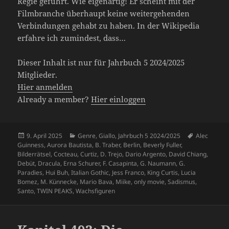
Regie geführt. Wie eigenartig! Er scheint mit der
Filmbranche überhaupt keine weitergehenden
Verbindungen gehabt zu haben. In der Wikipedia
erfahre ich zumindest, dass…
Dieser Inhalt ist nur für Jahrbuch 5 2024/2025
Mitglieder.
Hier anmelden
Already a member?
Hier einloggen
Veröffentlicht
Kategorien
Schlagwört
9. April 2025
Genre
,
Giallo
,
Jahrbuch 5 2024/2025
Alec
am
Guinness
,
Aurora Bautista
,
B. Traber
,
Berlin
,
Beverly Fuller
,
Bilderrätsel
,
Cocteau
,
Curtiz
,
D. Trejo
,
Dario Argento
,
David Chiang
,
Debüt
,
Dracula
,
Erna Schurer
,
F. Casapinta
,
G. Naumann
,
G.
Paradies
,
Hui Buh
,
Italian Gothic
,
Jess Franco
,
King Curtis
,
Lucia
Bomez
,
M. Künnecke
,
Mario Bava
,
Miike
,
only movie
,
Sadismus
,
Santo
,
TWIN PEAKS
,
Wachsfiguren