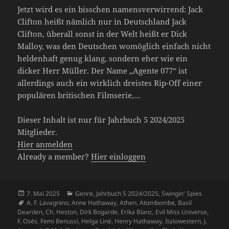
Jetzt wird es ein bisschen namensverwirrend: Jack
Clifton heißt nämlich nur in Deutschland Jack
Clifton, überall sonst in der Welt heißt er Dick
Malloy, was den Deutschen womöglich einfach nicht
heldenhaft genug klang, sondern eher wie ein
dicker Herr Müller. Der Name „Agente 077“ ist
allerdings auch ein wirklich dreistes Rip-Off einer
populären britischen Filmserie,…
Dieser Inhalt ist nur für Jahrbuch 5 2024/2025
Mitglieder.
Hier anmelden
Already a member?
Hier einloggen
Veröffentlicht
Kategorien
7. Mai 2025
Genre
,
Jahrbuch 5 2024/2025
,
Swingin' Spies
am
Schlagwörter
A. F. Lavagnino
,
Anne Hathaway
,
Athen
,
Atombombe
,
Basil
Dearden
,
Ch. Heston
,
Dirk Bogarde
,
Erika Blanc
,
Evil Miss Universe
,
F. Osés
,
Femi Benussi
,
Helga Liné
,
Henry Hathaway
,
Italowestern
,
J.