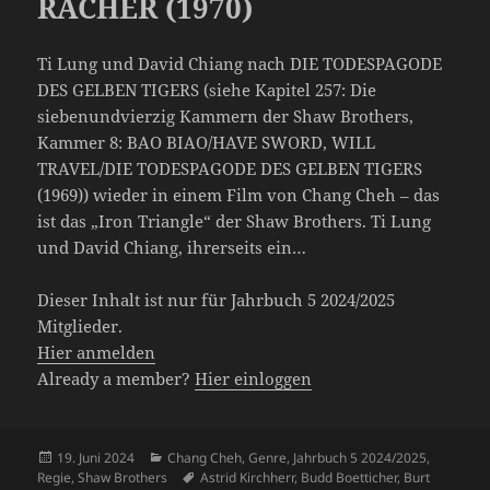
RÄCHER (1970)
Ti Lung und David Chiang nach DIE TODESPAGODE
DES GELBEN TIGERS (siehe Kapitel 257: Die
siebenundvierzig Kammern der Shaw Brothers,
Kammer 8: BAO BIAO/HAVE SWORD, WILL
TRAVEL/DIE TODESPAGODE DES GELBEN TIGERS
(1969)) wieder in einem Film von Chang Cheh – das
ist das „Iron Triangle“ der Shaw Brothers. Ti Lung
und David Chiang, ihrerseits ein…
Dieser Inhalt ist nur für Jahrbuch 5 2024/2025
Mitglieder.
Hier anmelden
Already a member?
Hier einloggen
Veröffentlicht
Kategorien
19. Juni 2024
Chang Cheh
,
Genre
,
Jahrbuch 5 2024/2025
,
am
Schlagwörter
Regie
,
Shaw Brothers
Astrid Kirchherr
,
Budd Boetticher
,
Burt