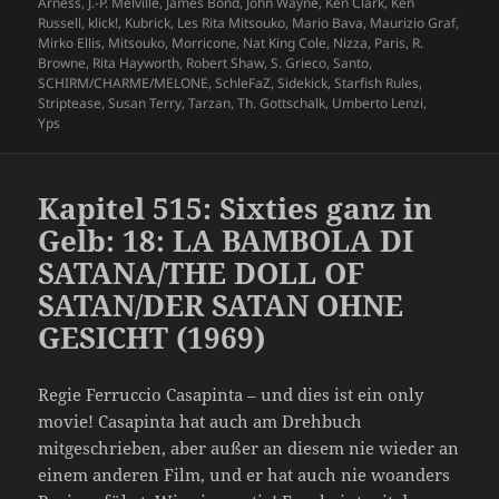
Arness
,
J.-P. Melville
,
James Bond
,
John Wayne
,
Ken Clark
,
Ken
Russell
,
klick!
,
Kubrick
,
Les Rita Mitsouko
,
Mario Bava
,
Maurizio Graf
,
Mirko Ellis
,
Mitsouko
,
Morricone
,
Nat King Cole
,
Nizza
,
Paris
,
R.
Browne
,
Rita Hayworth
,
Robert Shaw
,
S. Grieco
,
Santo
,
SCHIRM/CHARME/MELONE
,
SchleFaZ
,
Sidekick
,
Starfish Rules
,
Striptease
,
Susan Terry
,
Tarzan
,
Th. Gottschalk
,
Umberto Lenzi
,
Yps
Kapitel 515: Sixties ganz in
Gelb: 18: LA BAMBOLA DI
SATANA/THE DOLL OF
SATAN/DER SATAN OHNE
GESICHT (1969)
Regie Ferruccio Casapinta – und dies ist ein only
movie! Casapinta hat auch am Drehbuch
mitgeschrieben, aber außer an diesem nie wieder an
einem anderen Film, und er hat auch nie woanders