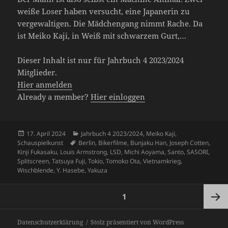
weiße Loser haben versucht, eine Japanerin zu
vergewaltigen. Die Mädchengang nimmt Rache. Da
ist Meiko Kaji, in Weiß mit schwarzem Gurt,…
Dieser Inhalt ist nur für Jahrbuch 4 2023/2024
Mitglieder.
Hier anmelden
Already a member?
Hier einloggen
Veröffentlicht
Kategorien
17. April 2024
Jahrbuch 4 2023/2024
,
Meiko Kaji
,
am
Schlagwörter
Schauspielkunst
Berlin
,
Bikerfilme
,
Bunjaku Han
,
Joseph Cotten
,
Kinji Fukasaku
,
Louis Armstrong
,
LSD
,
Michi Aoyama
,
Santo
,
SASORI
,
Splitscreen
,
Tatsuya Fuji
,
Tokio
,
Tomoko Ota
,
Vietnamkrieg
,
Wischblende
,
Y. Hasebe
,
Yakuza
Seitennummerierung
SEITE
1
der
Beiträge
Nächst
Datenschutzerklärung
Stolz präsentiert von WordPress