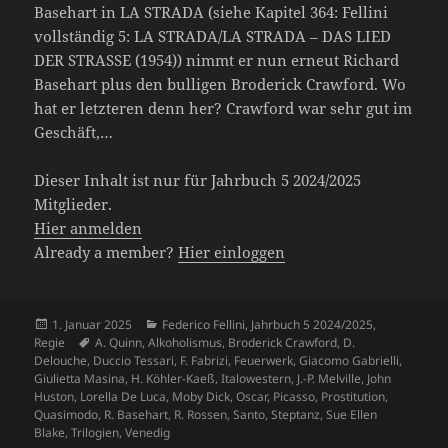
Basehart in LA STRADA (siehe Kapitel 364: Fellini
vollständig 5: LA STRADA/LA STRADA – DAS LIED
DER STRASSE (1954)) nimmt er nun erneut Richard
Basehart plus den bulligen Broderick Crawford. Wo
hat er letzteren denn her? Crawford war sehr gut im
Geschäft,…
Dieser Inhalt ist nur für Jahrbuch 5 2024/2025
Mitglieder.
Hier anmelden
Already a member?
Hier einloggen
Veröffentlicht
Kategorien
1. Januar 2025
Federico Fellini
,
Jahrbuch 5 2024/2025
,
am
Schlagwörter
Regie
A. Quinn
,
Alkoholismus
,
Broderick Crawford
,
D.
Delouche
,
Duccio Tessari
,
F. Fabrizi
,
Feuerwerk
,
Giacomo Gabrielli
,
Giulietta Masina
,
H. Köhler-Kaeß
,
Italowestern
,
J.-P. Melville
,
John
Huston
,
Lorella De Luca
,
Moby Dick
,
Oscar
,
Picasso
,
Prostitution
,
Quasimodo
,
R. Basehart
,
R. Rossen
,
Santo
,
Steptanz
,
Sue Ellen
Blake
,
Trilogien
,
Venedig