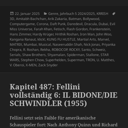
Veröffentlicht
Kategorien
Schlag
22. Januar 2025
Genre
,
Jahrbuch 5 2024/2025
,
KRRISH
am
3D
,
Amitabh Bachchan
,
Arik Zakaria
,
Batman
,
Bollywood
,
Computergame
,
Corona
,
Daft Punk
,
Daredevil
,
Dracula
,
Dubai
,
Evil
Miss Universe
,
Farah Khan
,
Fetisch
,
Flash Gordon
,
Frankenstein
,
Hans Zimmer
,
Hardy Krüger
,
Hrithik Roshan
,
Iron Man
,
John Woo
,
Kangana Ranaut
,
klick!
,
KUNG FU HUSTLE
,
Martial Arts
,
Marvel
,
MATRIX
,
Mumbai
,
Musical
,
Naseeruddin Shah
,
Nick Jonas
,
Priyanka
Chopra
,
R. Roshan
,
Rekha
,
ROBOCOP
,
ROCKY
,
Santo
,
Schweiz
,
Serials
,
Shaw Brothers
,
Shyamalan
,
Spiderman
,
Stallone
,
STAR
WARS
,
Stephen Chow
,
Superhelden
,
Superman
,
TRON
,
U. Matthes
,
V. Oberoi
,
X-MEN
,
Zack Snyder
Kapitel 487: Fellini
vollständig 6: IL BIDONE/DIE
SCHWINDLER (1955)
Fellini setzt sein Faible für amerikanische
Schauspieler fort: Nach Anthony Quinn und Richard