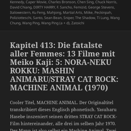
Kennedy
,
Caper Movie
,
Charles Bronson
,
Chen Sing
,
Chuck Norris
,
David Chiang
,
DIRTY HARRY
,
F. Sancho
,
Femizid
,
George Stevens
,
Italowestern
,
Ku Feng
,
Mahjong
,
Martial Arts
,
Miike
,
Peckinpah
,
Poliziotteschi
,
Santo
,
Sean Bean
,
Sniper
,
The Shadow
,
Ti Lung
,
Wang
Chung
,
Wang Ping
,
Wang Ping (a + d)
,
Zatoichi
Kapitel 413: Die fatalste
aller Femmes: 13 Filme mit
Meiko Kaji: 5: NORA-NEKU
ROKKU: MASHIN
ANIMARU/STRAY CAT ROCK:
MACHINE ANIMAL (1970)
Cooler Titel, MACHINE ANIMAL. Der Originaltitel
transkribiert dieses Englisch phonetisch. Yasuharu
Hasebe inszeniert seinen dritten STRAY CAT ROCK-
Film hintereinander, alle drei im selben Jahr 1970.
Der Mann ist also selbst ein Machine Animal. Zwei