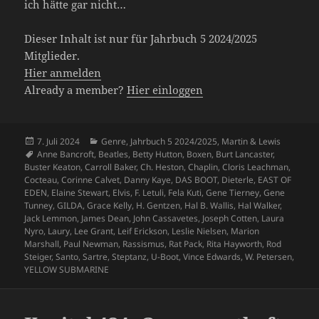
ich hätte gar nicht…
Dieser Inhalt ist nur für Jahrbuch 5 2024/2025
Mitglieder.
Hier anmelden
Already a member?
Hier einloggen
Veröffentlicht
Kategorien
7. Juli 2024
Genre
,
Jahrbuch 5 2024/2025
,
Martin & Lewis
am
Schlagwörter
Anne Bancroft
,
Beatles
,
Betty Hutton
,
Boxen
,
Burt Lancaster
,
Buster Keaton
,
Carroll Baker
,
Ch. Heston
,
Chaplin
,
Cloris Leachman
,
Cocteau
,
Corinne Calvet
,
Danny Kaye
,
DAS BOOT
,
Dieterle
,
EAST OF
EDEN
,
Elaine Stewart
,
Elvis
,
F. Letuli
,
Fela Kuti
,
Gene Tierney
,
Gene
Tunney
,
GILDA
,
Grace Kelly
,
H. Gentzen
,
Hal B. Wallis
,
Hal Walker
,
Jack Lemmon
,
James Dean
,
John Cassavetes
,
Joseph Cotten
,
Laura
Nyro
,
Laury
,
Lee Grant
,
Leif Erickson
,
Leslie Nielsen
,
Marion
Marshall
,
Paul Newman
,
Rassismus
,
Rat Pack
,
Rita Hayworth
,
Rod
Steiger
,
Santo
,
Sartre
,
Steptanz
,
U-Boot
,
Vince Edwards
,
W. Petersen
,
YELLOW SUBMARINE