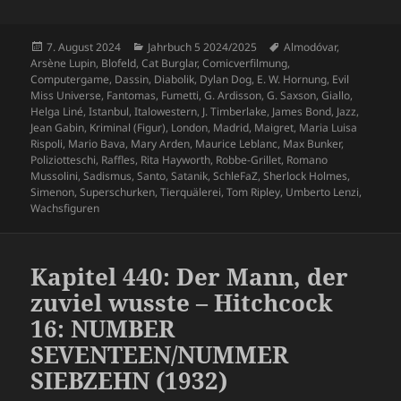
Veröffentlicht
Kategorien
Schlagwörter
7. August 2024
Jahrbuch 5 2024/2025
Almodóvar
,
am
Arsène Lupin
,
Blofeld
,
Cat Burglar
,
Comicverfilmung
,
Computergame
,
Dassin
,
Diabolik
,
Dylan Dog
,
E. W. Hornung
,
Evil
Miss Universe
,
Fantomas
,
Fumetti
,
G. Ardisson
,
G. Saxson
,
Giallo
,
Helga Liné
,
Istanbul
,
Italowestern
,
J. Timberlake
,
James Bond
,
Jazz
,
Jean Gabin
,
Kriminal (Figur)
,
London
,
Madrid
,
Maigret
,
Maria Luisa
Rispoli
,
Mario Bava
,
Mary Arden
,
Maurice Leblanc
,
Max Bunker
,
Poliziotteschi
,
Raffles
,
Rita Hayworth
,
Robbe-Grillet
,
Romano
Mussolini
,
Sadismus
,
Santo
,
Satanik
,
SchleFaZ
,
Sherlock Holmes
,
Simenon
,
Superschurken
,
Tierquälerei
,
Tom Ripley
,
Umberto Lenzi
,
Wachsfiguren
Kapitel 440: Der Mann, der
zuviel wusste – Hitchcock
16: NUMBER
SEVENTEEN/NUMMER
SIEBZEHN (1932)