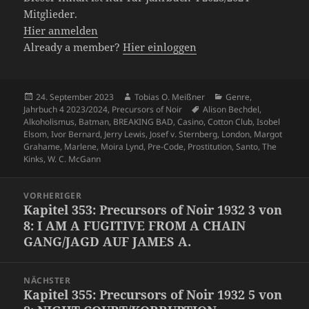
Mitglieder.
Hier anmelden
Already a member?
Hier einloggen
Veröffentlicht
Autor
Kategorien
24. September 2023
Tobias O. Meißner
Genre
,
am
Schlagwörter
Jahrbuch 4 2023/2024
,
Precursors of Noir
Alison Bechdel
,
Alkoholismus
,
Batman
,
BREAKING BAD
,
Casino
,
Cotton Club
,
Isobel
Elsom
,
Ivor Bernard
,
Jerry Lewis
,
Josef v. Sternberg
,
London
,
Margot
Grahame
,
Marlene
,
Moira Lynd
,
Pre-Code
,
Prostitution
,
Santo
,
The
Kinks
,
W. C. McGann
Beitragsnavigation
VORHERIGER
Kapitel 353: Precursors of Noir 1932 3 von
Vorheriger
8: I AM A FUGITIVE FROM A CHAIN
Beitrag:
GANG/JAGD AUF JAMES A.
NÄCHSTER
Kapitel 355: Precursors of Noir 1932 5 von
Nächster