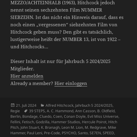
MEZZO/ACHTEINHALB (1963), Hitchcock jedoch
nennt seinen sechzehnten Film NUMMER
SIEBZEHN. Ist das nicht ein Hinweis darauf, dass es
noch einen „vergessenen“ siebzehnten Film von
Hitchcock geben muss? Den gibt es tatsächlich,
lustigerweise heißt der NUMBER 13, ist von 1922 –
und Hitchcocks…
Dieser Inhalt ist nur für Jahrbuch 5 2024/2025
Mitglieder.
Hier anmelden
Already a member?
Hier einloggen
Veröffentlicht
Kategorien
21. Juli 2024
Alfred Hitchcock
,
Jahrbuch 5 2024/2025
,
am
Schlagwörter
Regie
39 STEPS
,
A. C. Hammond
,
Ann Casson
,
B. Oldfield
,
Berlin
,
Bondage
,
Cluedo
,
Coen
,
Conan Doyle
,
Evil Miss Universe
,
Fellini
,
Fetisch
,
Godzilla
,
Hammer Studios
,
Hercule Poirot
,
Hitch
Pitch
,
John Stuart
,
K. Branagh
,
Leon M. Lion
,
M. Redgrave
,
Mike
Hammer
,
Paul Leni
,
Pre-Code
,
PSYCHO
,
Santo
,
SE7EN
,
SPEED
,