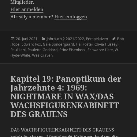
Mitglieder.
Hier anmelden
Already a member?
Hier einloggen
Veröffentlicht
Kategorien
Schlagwört
20. Juni 2021
Jahrbuch 2 2021/2022
,
Perspektiven
Bob
am
Hope
,
Edward Fox
,
Gale Sondergaard
,
Hal Foster
,
Olivia Hussey
,
Paul Leni
,
Paulette Goddard
,
Prinz Eisenherz
,
Schwarze Liste
,
W.
Hyde-White
,
Wes Craven
Kapitel 19: Panoptikum der
Jahrzehnte 4: 1969:
NIGHTMARE IN WAX/DAS
WACHSFIGURENKABINETT
DES GRAUENS
DAS WACHSFIGURENKABINETT DES GRAUENS
spielt in einem „Movieland“-Kabinett, in dem die