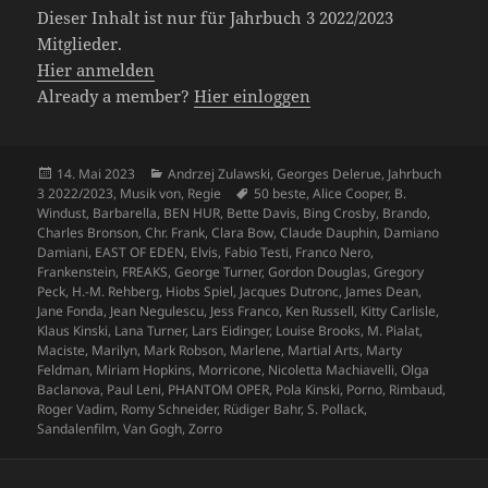
Dieser Inhalt ist nur für Jahrbuch 3 2022/2023
Mitglieder.
Hier anmelden
Already a member?
Hier einloggen
Veröffentlicht
Kategorien
14. Mai 2023
Andrzej Zulawski
,
Georges Delerue
,
Jahrbuch
am
Schlagwörter
3 2022/2023
,
Musik von
,
Regie
50 beste
,
Alice Cooper
,
B.
Windust
,
Barbarella
,
BEN HUR
,
Bette Davis
,
Bing Crosby
,
Brando
,
Charles Bronson
,
Chr. Frank
,
Clara Bow
,
Claude Dauphin
,
Damiano
Damiani
,
EAST OF EDEN
,
Elvis
,
Fabio Testi
,
Franco Nero
,
Frankenstein
,
FREAKS
,
George Turner
,
Gordon Douglas
,
Gregory
Peck
,
H.-M. Rehberg
,
Hiobs Spiel
,
Jacques Dutronc
,
James Dean
,
Jane Fonda
,
Jean Negulescu
,
Jess Franco
,
Ken Russell
,
Kitty Carlisle
,
Klaus Kinski
,
Lana Turner
,
Lars Eidinger
,
Louise Brooks
,
M. Pialat
,
Maciste
,
Marilyn
,
Mark Robson
,
Marlene
,
Martial Arts
,
Marty
Feldman
,
Miriam Hopkins
,
Morricone
,
Nicoletta Machiavelli
,
Olga
Baclanova
,
Paul Leni
,
PHANTOM OPER
,
Pola Kinski
,
Porno
,
Rimbaud
,
Roger Vadim
,
Romy Schneider
,
Rüdiger Bahr
,
S. Pollack
,
Sandalenfilm
,
Van Gogh
,
Zorro