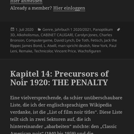
Hier anmelden
Already a member?
Hier einloggen
Veröffentlicht
Kategorien
Schlag
1. Juli 2020
Genre
,
Jahrbuch 1 2020/2021
,
Panoptikum
am
3D
,
Alkoholismus
,
CABINET CALIGARI
,
Carolyn Jones
,
Charles
Bronson
,
Computergame
,
David Lynch
,
De Toth
,
Fetisch
,
Jack the
Ripper
,
James Bond
,
L. Atwill
,
man spricht deutsh
,
New York
,
Paul
Leni
,
Remake
,
Technicolor
,
Vincent Price
,
Wachsfiguren
Kapitel 14: Precursors of
Noir 1920: THE PENALTY
Eine vielversprechende, da schier unüberschaubare
Liste, die ich der englischsprachigen Wikipedia
verdanke, ist die „List of film noir titles“. Diese Liste
teilt sich in zwei Sektoren auf, die ich
hintereinander „abarbeiten“ möchte: den „Classic
American noir“ (1940 bis 1959) und die