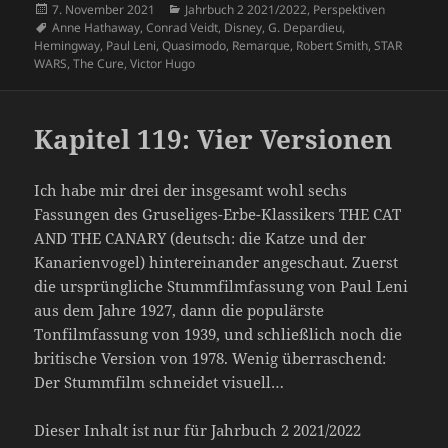
Veröffentlicht
Kategorien
7. November 2021
Jahrbuch 2 2021/2022
,
Perspektiven
am
Schlagwörter
Anne Hathaway
,
Conrad Veidt
,
Disney
,
G. Depardieu
,
Hemingway
,
Paul Leni
,
Quasimodo
,
Remarque
,
Robert Smith
,
STAR
WARS
,
The Cure
,
Victor Hugo
Kapitel 119: Vier Versionen
Ich habe mir drei der insgesamt wohl sechs
Fassungen des Gruseliges-Erbe-Klassikers THE CAT
AND THE CANARY (deutsch: die Katze und der
Kanarienvogel) hintereinander angeschaut. Zuerst
die ursprüngliche Stummfilmfassung von Paul Leni
aus dem Jahre 1927, dann die populärste
Tonfilmfassung von 1939, und schließlich noch die
britische Version von 1978. Wenig überraschend:
Der Stummfilm schneidet visuell…
Dieser Inhalt ist nur für Jahrbuch 2 2021/2022