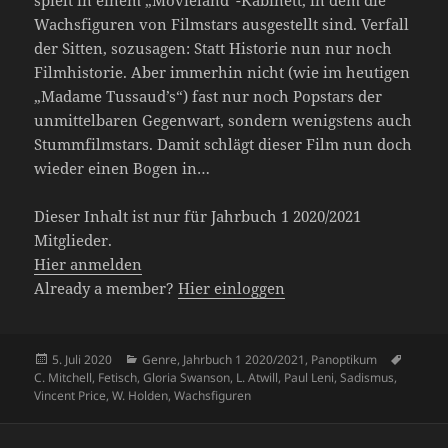
Wachsfiguren von Filmstars ausgestellt sind. Verfall
der Sitten, sozusagen: Statt Historie nun nur noch
Filmhistorie. Aber immerhin nicht (wie im heutigen
„Madame Tussaud’s“) fast nur noch Popstars der
unmittelbaren Gegenwart, sondern wenigstens auch
Stummfilmstars. Damit schlägt dieser Film nun doch
wieder einen Bogen in…
Dieser Inhalt ist nur für Jahrbuch 1 2020/2021
Mitglieder.
Hier anmelden
Already a member?
Hier einloggen
Veröffentlicht
Kategorien
Schlag
5. Juli 2020
Genre
,
Jahrbuch 1 2020/2021
,
Panoptikum
am
C. Mitchell
,
Fetisch
,
Gloria Swanson
,
L. Atwill
,
Paul Leni
,
Sadismus
,
Vincent Price
,
W. Holden
,
Wachsfiguren