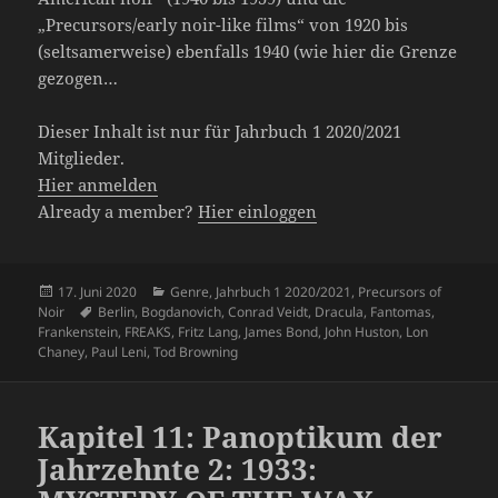
„Precursors/early noir-like films“ von 1920 bis
(seltsamerweise) ebenfalls 1940 (wie hier die Grenze
gezogen…
Dieser Inhalt ist nur für Jahrbuch 1 2020/2021
Mitglieder.
Hier anmelden
Already a member?
Hier einloggen
Veröffentlicht
Kategorien
17. Juni 2020
Genre
,
Jahrbuch 1 2020/2021
,
Precursors of
am
Schlagwörter
Noir
Berlin
,
Bogdanovich
,
Conrad Veidt
,
Dracula
,
Fantomas
,
Frankenstein
,
FREAKS
,
Fritz Lang
,
James Bond
,
John Huston
,
Lon
Chaney
,
Paul Leni
,
Tod Browning
Kapitel 11: Panoptikum der
Jahrzehnte 2: 1933: