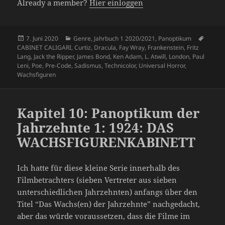
Already a member?
Hier einloggen
Veröffentlicht
Kategorien
Schlag
7. Juni 2020
Genre
,
Jahrbuch 1 2020/2021
,
Panoptikum
am
CABINET CALIGARI
,
Curtiz
,
Dracula
,
Fay Wray
,
Frankenstein
,
Fritz
Lang
,
Jack the Ripper
,
James Bond
,
Ken Adam
,
L. Atwill
,
London
,
Paul
Leni
,
Poe
,
Pre-Code
,
Sadismus
,
Technicolor
,
Universal Horror
,
Wachsfiguren
Kapitel 10: Panoptikum der
Jahrzehnte 1: 1924: DAS
WACHSFIGURENKABINETT
Ich hatte für diese kleine Serie innerhalb des
Filmbetrachters (sieben Vertreter aus sieben
unterschiedlichen Jahrzehnten) anfangs über den
Titel “Das Wachs(en) der Jahrzehnte” nachgedacht,
aber das würde voraussetzen, dass die Filme im