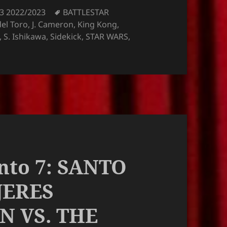
Schlagwörter
 3 2022/2023
BATTLESTAR
del Toro
,
J. Cameron
,
King Kong
,
,
S. Ishikawa
,
Sidekick
,
STAR WARS
,
anto 7: SANTO
JERES
 VS. THE