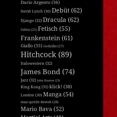
Dario Argento
(36)
Debüt
(62)
David Lynch
(30)
Dracula
(62)
Django
(32)
Fetisch
(55)
Fellini
(25)
Frankenstein
(61)
Giallo
(35)
Godzilla
(27)
Hitchcock
(89)
Italowestern
(32)
James Bond
(74)
Jazz
(32)
John Huston
(23)
klick!
(38)
King Kong
(31)
Manga
(54)
London
(30)
man spricht deutsh
(28)
Mario Bava
(52)