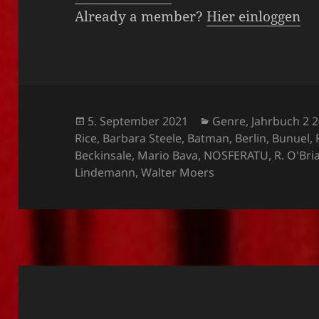
Already a member?
Hier einloggen
Veröffentlicht
Kategorien
5. September 2021
Genre
,
Jahrbuch 2 
am
Rice
,
Barbara Steele
,
Batman
,
Berlin
,
Bunuel
,
Beckinsale
,
Mario Bava
,
NOSFERATU
,
R. O'Bri
Lindemann
,
Walter Moers