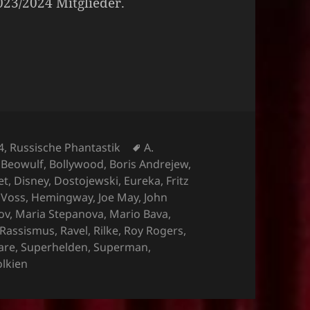
2023/2024 Mitglieder.
Schlagwörter
4
,
Russische Phantastik
A.
,
Beowulf
,
Bollywood
,
Boris Andrejew
,
et
,
Disney
,
Dostojewski
,
Eureka
,
Fritz
 Voss
,
Hemingway
,
Joe May
,
John
ov
,
Maria Stepanova
,
Mario Bava
,
Rassismus
,
Ravel
,
Rilke
,
Roy Rogers
,
are
,
Superhelden
,
Superman
,
olkien