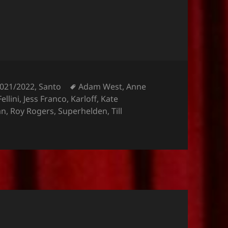
Schlagwörter
2021/2022
,
Santo
Adam West
,
Anne
Fellini
,
Jess Franco
,
Karloff
,
Kate
an
,
Roy Rogers
,
Superhelden
,
Till