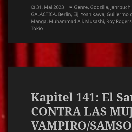
Veröffentlicht
Kategorien
31. Mai 2023
Genre
,
Godzilla
,
Jahrbuch
am
GALACTICA
,
Berlin
,
Eiji Yoshikawa
,
Guillermo 
Manga
,
Muhammad Ali
,
Musashi
,
Roy Rogers
Tokio
Kapitel 141: El S
CONTRA LAS MU
VAMPIRO/SAMSON