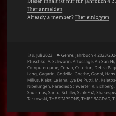
Dieser Inhalt ist nur für Jahrbuch 4 
Hier anmelden
Already a member?
Hier einloggen
Veröffentlicht
Kategorien
9. Juli 2023
Genre
,
Jahrbuch 4 2023/202
am
Ptuschko
,
A. Schworin
,
Artussage
,
Au-Son-Hi
Computergame
,
Conan
,
Criterion
,
Debra Pag
Lang
,
Gagarin
,
Godzilla
,
Goethe
,
Gogol
,
Hans
Milius
,
Kleist
,
La Jana
,
Lya De Putti
,
M. Kalatos
Nibelungen
,
Paradies Schwerter
,
R. Eichberg
,
Sadismus
,
Santo
,
Schiller
,
SchleFaZ
,
Shakespe
Tarkowski
,
THE SIMPSONS
,
THIEF BAGDAD
,
T