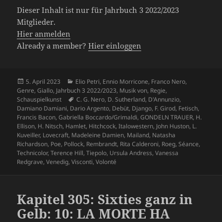
Dieser Inhalt ist nur für Jahrbuch 3 2022/2023
Mitglieder.
Hier anmelden
Already a member?
Hier einloggen
Veröffentlicht
Kategorien
5. April 2023
Elio Petri
,
Ennio Morricone
,
Franco Nero
,
am
Genre
,
Giallo
,
Jahrbuch 3 2022/2023
,
Musik von
,
Regie
,
Schlagwörter
Schauspielkunst
C. G. Nero
,
D. Sutherland
,
D'Annunzio
,
Damiano Damiani
,
Dario Argento
,
Debüt
,
Django
,
F. Girod
,
Fetisch
,
Francis Bacon
,
Gabriella Boccardo/Grimaldi
,
GONDELN TRAUER
,
H.
Ellison
,
H. Nitsch
,
Hamlet
,
Hitchcock
,
Italowestern
,
John Huston
,
L.
Kuveiller
,
Lovecraft
,
Madeleine Damien
,
Mailand
,
Natasha
Richardson
,
Poe
,
Pollock
,
Rembrandt
,
Rita Calderoni
,
Roeg
,
Séance
,
Technicolor
,
Terence Hill
,
Tiepolo
,
Ursula Andress
,
Vanessa
Redgrave
,
Venedig
,
Visconti
,
Volonté
Kapitel 305: Sixties ganz in
Gelb: 10: LA MORTE HA