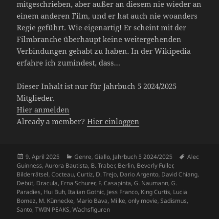
mitgeschrieben, aber außer an diesem nie wieder an
einem anderen Film, und er hat auch nie woanders
Regie geführt. Wie eigenartig! Er scheint mit der
Filmbranche überhaupt keine weitergehenden
Verbindungen gehabt zu haben. In der Wikipedia
erfahre ich zumindest, dass…
Dieser Inhalt ist nur für Jahrbuch 5 2024/2025
Mitglieder.
Hier anmelden
Already a member?
Hier einloggen
Veröffentlicht
Kategorien
Schlagwört
9. April 2025
Genre
,
Giallo
,
Jahrbuch 5 2024/2025
Alec
am
Guinness
,
Aurora Bautista
,
B. Traber
,
Berlin
,
Beverly Fuller
,
Bilderrätsel
,
Cocteau
,
Curtiz
,
D. Trejo
,
Dario Argento
,
David Chiang
,
Debüt
,
Dracula
,
Erna Schurer
,
F. Casapinta
,
G. Naumann
,
G.
Paradies
,
Hui Buh
,
Italian Gothic
,
Jess Franco
,
King Curtis
,
Lucia
Bomez
,
M. Künnecke
,
Mario Bava
,
Miike
,
only movie
,
Sadismus
,
Santo
,
TWIN PEAKS
,
Wachsfiguren