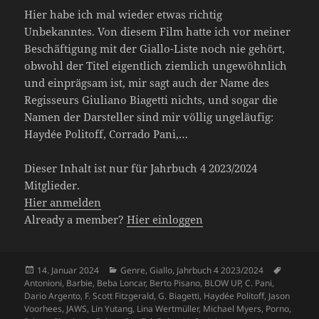
Hier habe ich mal wieder etwas richtig
Unbekanntes. Von diesem Film hatte ich vor meiner
Beschäftigung mit der Giallo-Liste noch nie gehört,
obwohl der Titel eigentlich ziemlich ungewöhnlich
und einprägsam ist, mir sagt auch der Name des
Regisseurs Giuliano Biagetti nichts, und sogar die
Namen der Darsteller sind mir völlig ungeläufig:
Haydée Politoff, Corrado Pani,…
Dieser Inhalt ist nur für Jahrbuch 4 2023/2024
Mitglieder.
Hier anmelden
Already a member?
Hier einloggen
Veröffentlicht
Kategorien
Schlagw
14. Januar 2024
Genre
,
Giallo
,
Jahrbuch 4 2023/2024
am
Antonioni
,
Barbie
,
Beba Loncar
,
Berto Pisano
,
BLOW UP
,
C. Pani
,
Dario Argento
,
F. Scott Fitzgerald
,
G. Biagetti
,
Haydée Politoff
,
Jason
Voorhees
,
JAWS
,
Lin Yutang
,
Lina Wertmüller
,
Michael Myers
,
Porno
,