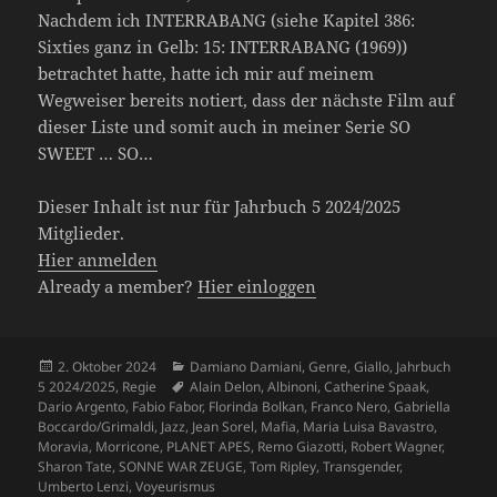
Nachdem ich INTERRABANG (siehe Kapitel 386:
Sixties ganz in Gelb: 15: INTERRABANG (1969))
betrachtet hatte, hatte ich mir auf meinem
Wegweiser bereits notiert, dass der nächste Film auf
dieser Liste und somit auch in meiner Serie SO
SWEET … SO…
Dieser Inhalt ist nur für Jahrbuch 5 2024/2025
Mitglieder.
Hier anmelden
Already a member?
Hier einloggen
Veröffentlicht
Kategorien
2. Oktober 2024
Damiano Damiani
,
Genre
,
Giallo
,
Jahrbuch
am
Schlagwörter
5 2024/2025
,
Regie
Alain Delon
,
Albinoni
,
Catherine Spaak
,
Dario Argento
,
Fabio Fabor
,
Florinda Bolkan
,
Franco Nero
,
Gabriella
Boccardo/Grimaldi
,
Jazz
,
Jean Sorel
,
Mafia
,
Maria Luisa Bavastro
,
Moravia
,
Morricone
,
PLANET APES
,
Remo Giazotti
,
Robert Wagner
,
Sharon Tate
,
SONNE WAR ZEUGE
,
Tom Ripley
,
Transgender
,
Umberto Lenzi
,
Voyeurismus