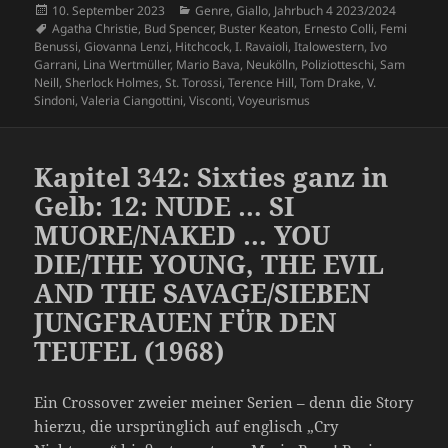
Veröffentlicht
Kategorien
10. September 2023
Genre
,
Giallo
,
Jahrbuch 4 2023/2024
am
Schlagwörter
Agatha Christie
,
Bud Spencer
,
Buster Keaton
,
Ernesto Colli
,
Femi
Benussi
,
Giovanna Lenzi
,
Hitchcock
,
I. Ravaioli
,
Italowestern
,
Ivo
Garrani
,
Lina Wertmüller
,
Mario Bava
,
Neukölln
,
Poliziotteschi
,
Sam
Neill
,
Sherlock Holmes
,
St. Torossi
,
Terence Hill
,
Tom Drake
,
V.
Sindoni
,
Valeria Ciangottini
,
Visconti
,
Voyeurismus
Kapitel 342: Sixties ganz in
Gelb: 12: NUDE … SI
MUORE/NAKED … YOU
DIE/THE YOUNG, THE EVIL
AND THE SAVAGE/SIEBEN
JUNGFRAUEN FÜR DEN
TEUFEL (1968)
Ein Crossover zweier meiner Serien – denn die Story
hierzu, die ursprünglich auf englisch „Cry