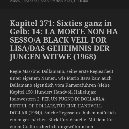
Prince
,
Shoshana Cohen
,
Starfish Rules
,
U. Orsini
Kapitel 371: Sixties ganz in
Gelb: 14: LA MORTE NON HA
SESSO/A BLACK VEIL FOR
LISA/DAS GEHEIMNIS DER
JUNGEN WITWE (1968)
Regie Massimo Dallamano, seine erste Regiearbeit
unter eigenem Namen, wie Mario Bava kam auch
Dallamano eigentlich vom Kameraführen (siehe
Kapitel 150: Hundert Handvoll Hallelujas:
Italowestern 2: PER UN PUGNO DI DOLLARI/A
FISTFUL OF DOLLARS/FÜR EINE HANDVOLL
DOLLAR (1964)). Solche Regisseure haben natürlich
einen geschärften Blick fürs Visuelle. Mit dem für
einen Giallo sicherlich ungewöhnlichen