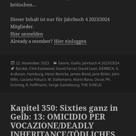
britischen…
Dieser Inhalt ist nur für Jahrbuch 4 2023/2024
Mitglieder.
Hier anmelden
Already a member?
Hier einloggen
Veröffentlicht
Kategorien
22. November 2023
Genre
,
Giallo
,
Jahrbuch 4 2023/2024
am
Schlagwörter
Bardot
,
Clint Eastwood
,
David Farrar
,
David Lean
,
DERRICK
,
G.
Ardisson
,
Hamburg
,
Heinz Reincke
,
James Bond
,
Jane Birkin
,
John
Mills
,
Luciana Paluzzi
,
M. Dallamano
,
Mario Bava
,
Oscar
,
Ph.
Gröning
,
R. Hoffmann
,
Serge Gainsbourg
,
THE SHIELD
Kapitel 350: Sixties ganz in
Gelb: 13: OMICIDIO PER
VOCAZIONE/DEADLY
INHERITANCE/TÖDLICHES