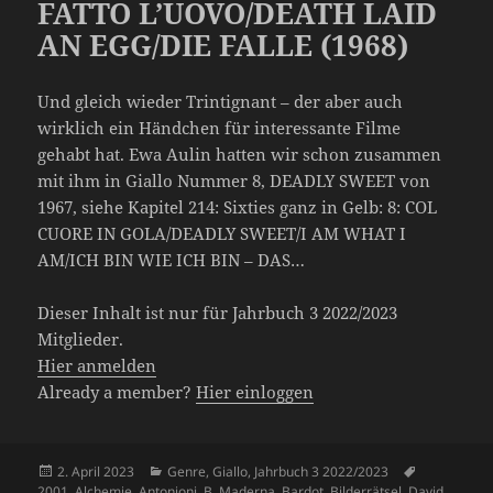
FATTO L’UOVO/DEATH LAID
AN EGG/DIE FALLE (1968)
Und gleich wieder Trintignant – der aber auch
wirklich ein Händchen für interessante Filme
gehabt hat. Ewa Aulin hatten wir schon zusammen
mit ihm in Giallo Nummer 8, DEADLY SWEET von
1967, siehe Kapitel 214: Sixties ganz in Gelb: 8: COL
CUORE IN GOLA/DEADLY SWEET/I AM WHAT I
AM/ICH BIN WIE ICH BIN – DAS…
Dieser Inhalt ist nur für Jahrbuch 3 2022/2023
Mitglieder.
Hier anmelden
Already a member?
Hier einloggen
Veröffentlicht
Kategorien
Schlagwört
2. April 2023
Genre
,
Giallo
,
Jahrbuch 3 2022/2023
am
2001
,
Alchemie
,
Antonioni
,
B. Maderna
,
Bardot
,
Bilderrätsel
,
David