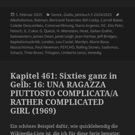
Veröffentlicht
Kategorien
Schlagw
5. Februar 2025
Genre
,
Giallo
,
Jahrbuch 5 2024/2025
am
Alkoholismus
,
Batman
,
Bertrand Tavernier
,
Bill Cosby
,
Carroll Baker
,
Colette Descombes
,
Comicverfilmung
,
Dario Argento
,
DC
,
Elio Petri
,
Fetisch
,
G. Cukor
,
G. Questi
,
H. Weinstein
,
Hexe
,
Italian Gothic
,
Italowestern
,
James Dean
,
Janet Leigh
,
Jean Harlow
,
Jeff Bridges
,
Kapitalismuskritik
,
London
,
Lou Castel
,
Marilyn
,
Mario Bava
,
Masochismus
,
Paul Newman
,
PSYCHO
,
Rolling Stones
,
Sadismus
,
Schach
,
Tinto Brass
,
Trilogien
,
Umberto Lenzi
,
Venedig
Kapitel 461: Sixties ganz in
Gelb: 16: UNA RAGAZZA
PIUTTOSTO COMPLICATA/A
RATHER COMPLICATED
GIRL (1969)
Ein schönes Beispiel dafür, wie quicklebendig die
Wikipedia-Liste ist, die ich für diese Serie benutze: