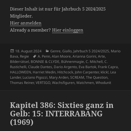
Dieser Inhalt ist nur für Jahrbuch 5 2024/2025
Mitglieder.
Hier anmelden
Already a member?
Hier einloggen
Veröffentlicht
Kategorien
18. August 2024
Genre
,
Giallo
,
Jahrbuch 5 2024/2025
,
Mario
am
Schlagwörter
Bava
,
Regie
A. Penn
,
Alan Moore
,
Arianna Gorini
,
Arte
,
Bilderrätsel
,
BONNIE & CLYDE
,
Bühnenmagie
,
C. Mitchell
,
C.
Rustichelli
,
Claude Dantes
,
Dario Argento
,
Eva Bartok
,
Frank Capra
,
HALLOWEEN
,
Harriet Medin
,
Hitchcock
,
John Carpenter
,
klick!
,
Lea
Lander
,
Luciano Pigozzi
,
Mary Arden
,
SCREAM
,
The Question
,
Thomas Reiner
,
VERTIGO
,
Wachsfiguren
,
Watchmen
,
Whodunit
Kapitel 386: Sixties ganz in
Gelb: 15: INTERRABANG
(1969)