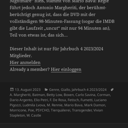
Nightmare“ hieß, stammt von Mario Bava! Regie
führt jedoch Antonio Margheriti, der berühmt-
berüchtigt genug ist, dass die DVD mit der
vollständigen 98-Minuten-Fassung (sogar die IMDB
gibt die Laufzeit „uncut“ mit nur 94 Minuten an),
Teil von etwas ist, das sich…
Dieser Inhalt ist nur für Jahrbuch 4 2023/2024
Mitglieder.
Hier anmelden
Already a member?
Hier einloggen
Veröffentlicht
Kategorien
Schlagw
13. August 2023
Genre
,
Giallo
,
Jahrbuch 4 2023/2024
am
A. Margheriti
,
Batman
,
Betty Low
,
Boxen
,
Carlo Savina
,
Corman
,
Dario Argento
,
Elio Petri
,
F. De Rosa
,
Fetisch
,
Fumetti
,
Luciano
Pigozzi
,
Ludmila Lvova
,
M. Rennie
,
Mario Bava
,
Mark Damon
,
Morricone
,
Poe
,
PSYCHO
,
Tierquälerei
,
Transgender
,
Vivian
Stapleton
,
W. Castle