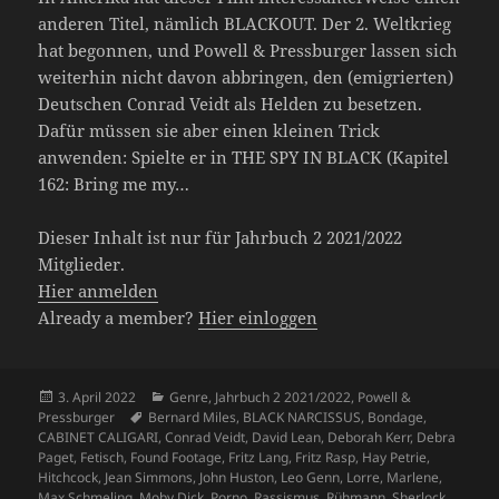
anderen Titel, nämlich BLACKOUT. Der 2. Weltkrieg
hat begonnen, und Powell & Pressburger lassen sich
weiterhin nicht davon abbringen, den (emigrierten)
Deutschen Conrad Veidt als Helden zu besetzen.
Dafür müssen sie aber einen kleinen Trick
anwenden: Spielte er in THE SPY IN BLACK (Kapitel
162: Bring me my…
Dieser Inhalt ist nur für Jahrbuch 2 2021/2022
Mitglieder.
Hier anmelden
Already a member?
Hier einloggen
Veröffentlicht
Kategorien
3. April 2022
Genre
,
Jahrbuch 2 2021/2022
,
Powell &
am
Schlagwörter
Pressburger
Bernard Miles
,
BLACK NARCISSUS
,
Bondage
,
CABINET CALIGARI
,
Conrad Veidt
,
David Lean
,
Deborah Kerr
,
Debra
Paget
,
Fetisch
,
Found Footage
,
Fritz Lang
,
Fritz Rasp
,
Hay Petrie
,
Hitchcock
,
Jean Simmons
,
John Huston
,
Leo Genn
,
Lorre
,
Marlene
,
Max Schmeling
,
Moby Dick
,
Porno
,
Rassismus
,
Rühmann
,
Sherlock