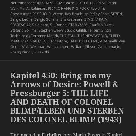
Neuromancer
,
OM SHANTI OM
,
Oscar
,
OUT OF THE PAST
,
Peter
Weir
,
Phil A. Robinson
,
PICNIC HANGING ROCK
,
Powell &
Pressburger
,
PSYCHO
,
R. Wiene
,
Ray Bradbury
,
Ridley Scott
,
SE7EN
,
Sergio Leone
,
Sergio Sollima
,
Shakespeare
,
SINGIN' RAIN
,
SPARTACUS
,
Spielberg
,
St. Donen
,
STAR WARS
,
Starfish Rules
,
Stefano Sollima
,
Stephen Chow
,
Studio Ghibli
,
Tarsem Singh
,
Technicolor
,
Terrence Malick
,
THE FALL
,
THE NEW WORLD
,
THIRD
MAN
,
TODESMELODIE
,
Tornatore
,
TRUE DETECTIVE
,
V. Minnelli
,
Van
Gogh
,
W. A. Wellman
,
Weihnachten
,
William Gibson
,
Zahlenmagie
,
Zhang Yimou
,
Zulawski
Kapitel 450: Bring me my
Arrows of Desire: Powell &
Pressburger 5: THE LIFE
AND DEATH OF COLONEL
BLIMP/LEBEN UND STERBEN
DES COLONEL BLIMP (1943)
Und nach den Farbräuschen Mario Bavas in Kapitel