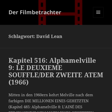
Der Filmbetrachter
MENÜ
UND
WIDGETS
Schlagwort:
David Lean
Kapitel 516: Alphamelville
9: LE DEUXIEME
SOUFFLE/DER ZWEITE ATEM
(1966)
Mitten in den 1960ern kehrt Melville nach dem
farbigen DIE MILLIONEN EINES GEHETZTEN
(Kapitel 485: Alphamelville 8: L’AINÉ DES