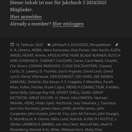
Dieser Inhalt ist nur für Jahrbuch 5 2024/2025
Mitglieder.
Hier anmelden
Already a member?
Hier einloggen
Veröffentlicht
Kategorien
Schlag
16. Februar 2025
Jahrbuch 5 2024/2025
,
Perspektiven
am
A. R. Librero
,
AKIRA
,
Akira Kurosawa
,
Alan Parker
,
Alex North
,
ALIEN
,
ANGEL HEART
,
Anime
,
APOCALYPSE NOW
,
BLADE RUNNER
,
BUTCH
AND SUNDANCE
,
CABINET CALIGARI
,
Carax
,
Carol Reed
,
Chaplin
,
Chr. Alvart
,
CINEMA PARADISO
,
CLOSE ENCOUNTERS
,
Clouzot
,
Curtiz
,
D. Lowery
,
D. Trumbo
,
Dario Argento
,
David Lean
,
David
Lynch
,
Denis Villeneuve
,
DER EXORZIST
,
DIE HARD
,
DIE SIEBEN
SAMURAI
,
Dieterle
,
Elia Kazan
,
F. F. Coppola
,
F. Mereilles
,
Farah
Khan
,
Fellini
,
Fincher
,
Frank Capra
,
FRENCH CONNECTION
,
Friedkin
,
Gene Kelly
,
George Roy Hill
,
GHOST SHELL
,
Giallo
,
GREAT
DICTATOR
,
GREAT ESCAPE
,
H. Shore
,
HALLOWEEN
,
Herman
Melville
,
HERO
,
Hiobs Spiel
,
Hitchcock
,
Isao Takahata
,
J. Tourneur
,
Jaco Van Dormael
,
James Dean
,
JAWS
,
Jennifer Jones
,
John
Carpenter
,
John Huston
,
John M. Chu
,
John McTiernan
,
John Sturges
,
K. Mundruczó
,
K. Otomo
,
Kátia Lund
,
Kubrick
,
KUNG FU HUSTLE
,
L.
Olivier
,
LAWRENCE ARABIA
,
Lee Van Cleef
,
Marcell Rév
,
Mark E.
Rosenberg
,
Martial Arts
,
Miike
,
Mikhael Hers
,
Moby Dick
,