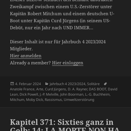
Zweikampf zwischen einem U.S.-Zerstörer unter
Kapitän Robert Mitchum und einem deutschen U-
Boot unter Kapitän Curd Jürgens (in seinem US-
Debüt, nur ein Jahr nach UND IMMER…
Dieser Inhalt ist nur für Jahrbuch 4 2023/2024
Mitglieder.
Hier anmelden
Already a member?
Hier einloggen
Veröffentlicht
Kategorien
Schlagwörter
4. Februar 2024
Jahrbuch 4 2023/2024
,
Solitäre
am
Anatole France
,
Arte
,
Curd Jürgens
,
D. A. Rayner
,
DAS BOOT
,
David
Lean
,
Dick Powell
,
J.-P. Melville
,
John Boorman
,
L.-G. Buchheim
,
Mitchum
,
Moby Dick
,
Rassismus
,
Umweltzerstörung
Kapitel 371: Sixties ganz in
Gelb: 14: LA MORTE NON HA