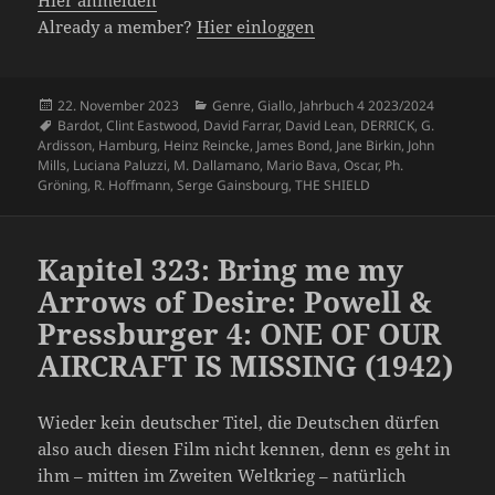
Already a member?
Hier einloggen
Veröffentlicht
Kategorien
22. November 2023
Genre
,
Giallo
,
Jahrbuch 4 2023/2024
am
Schlagwörter
Bardot
,
Clint Eastwood
,
David Farrar
,
David Lean
,
DERRICK
,
G.
Ardisson
,
Hamburg
,
Heinz Reincke
,
James Bond
,
Jane Birkin
,
John
Mills
,
Luciana Paluzzi
,
M. Dallamano
,
Mario Bava
,
Oscar
,
Ph.
Gröning
,
R. Hoffmann
,
Serge Gainsbourg
,
THE SHIELD
Kapitel 323: Bring me my
Arrows of Desire: Powell &
Pressburger 4: ONE OF OUR
AIRCRAFT IS MISSING (1942)
Wieder kein deutscher Titel, die Deutschen dürfen
also auch diesen Film nicht kennen, denn es geht in
ihm – mitten im Zweiten Weltkrieg – natürlich