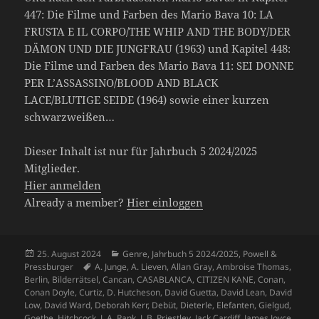
447: Die Filme und Farben des Mario Bava 10: LA
FRUSTA E IL CORPO/THE WHIP AND THE BODY/DER
DÄMON UND DIE JUNGFRAU (1963) und Kapitel 448:
Die Filme und Farben des Mario Bava 11: SEI DONNE
PER L’ASSASSINO/BLOOD AND BLACK
LACE/BLUTIGE SEIDE (1964) sowie einer kurzen
schwarzweißen…
Dieser Inhalt ist nur für Jahrbuch 5 2024/2025
Mitglieder.
Hier anmelden
Already a member?
Hier einloggen
Veröffentlicht
Kategorien
25. August 2024
Genre
,
Jahrbuch 5 2024/2025
,
Powell &
am
Schlagwörter
Pressburger
A. Junge
,
A. Lieven
,
Allan Gray
,
Ambroise Thomas
,
Berlin
,
Bilderrätsel
,
Cancan
,
CASABLANCA
,
CITIZEN KANE
,
Conan
,
Conan Doyle
,
Curtiz
,
D. Hutcheson
,
David Guetta
,
David Lean
,
David
Low
,
David Ward
,
Deborah Kerr
,
Debüt
,
Dieterle
,
Elefanten
,
Gielgud
,
Goethe
,
Hitchcock
,
J. A. Rank
,
J. B. Priestley
,
Jack Cardiff
,
James Joyce
,