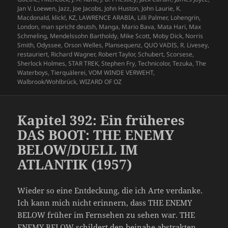
Jan V. Loewen
,
Jazz
,
Joe Jacobs
,
John Huston
,
John Laurie
,
K.
Macdonald
,
klick!
,
KZ
,
LAWRENCE ARABIA
,
Lilli Palmer
,
Lohengrin
,
London
,
man spricht deutsh
,
Manga
,
Mario Bava
,
Mata Hari
,
Max
Schmeling
,
Mendelssohn Bartholdy
,
Mike Scott
,
Moby Dick
,
Norris
Smith
,
Odyssee
,
Orson Welles
,
Plansequenz
,
QUO VADIS
,
R. Livesey
,
restauriert
,
Richard Wagner
,
Robert Taylor
,
Schubert
,
Scorsese
,
Sherlock Holmes
,
STAR TREK
,
Stephen Fry
,
Technicolor
,
Tezuka
,
The
Waterboys
,
Tierquälerei
,
VOM WINDE VERWEHT
,
Walbrook/Wohlbrück
,
WIZARD OF OZ
Kapitel 392: Ein früheres
DAS BOOT: THE ENEMY
BELOW/DUELL IM
ATLANTIK (1957)
Wieder so eine Entdeckung, die ich Arte verdanke.
Ich kann mich nicht erinnern, dass THE ENEMY
BELOW früher im Fernsehen zu sehen war. THE
ENEMY BELOW schildert den beinahe abstrakten