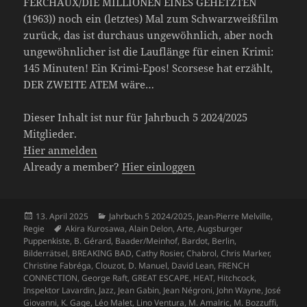
FERCHAUX/DIE MILLIONEN EINES GEHETZTEN
(1963)) noch ein (letztes) Mal zum Schwarzweißfilm
zurück, das ist durchaus ungewöhnlich, aber noch
ungewöhnlicher ist die Lauflänge für einen Krimi:
145 Minuten! Ein Krimi-Epos! Scorsese hat erzählt,
DER ZWEITE ATEM wäre…
Dieser Inhalt ist nur für Jahrbuch 5 2024/2025
Mitglieder.
Hier anmelden
Already a member?
Hier einloggen
Veröffentlicht
Kategorien
13. April 2025
Jahrbuch 5 2024/2025
,
Jean-Pierre Melville
,
am
Schlagwörter
Regie
Akira Kurosawa
,
Alain Delon
,
Arte
,
Augsburger
Puppenkiste
,
B. Gérard
,
Baader/Meinhof
,
Bardot
,
Berlin
,
Bilderrätsel
,
BREAKING BAD
,
Cathy Rosier
,
Chabrol
,
Chris Marker
,
Christine Fabréga
,
Clouzot
,
D. Manuel
,
David Lean
,
FRENCH
CONNECTION
,
George Raft
,
GREAT ESCAPE
,
HEAT
,
Hitchcock
,
Inspektor Lavardin
,
Jazz
,
Jean Gabin
,
Jean Négroni
,
John Wayne
,
José
Giovanni
,
K. Gage
,
Léo Malet
,
Lino Ventura
,
M. Amalric
,
M. Bozzuffi
,