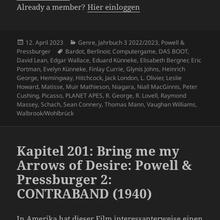
Already a member?
Hier einloggen
Veröffentlicht
Kategorien
12. April 2023
Genre
,
Jahrbuch 3 2022/2023
,
Powell &
am
Schlagwörter
Pressburger
Bardot
,
Berlinoir
,
Computergame
,
DAS BOOT
,
David Lean
,
Edgar Wallace
,
Eduard Künneke
,
Elisabeth Bergner
,
Eric
Portman
,
Evelyn Künneke
,
Finlay Currie
,
Glynis Johns
,
Heinrich
George
,
Hemingway
,
Hitchcock
,
Jack London
,
L. Olivier
,
Leslie
Howard
,
Matisse
,
Muir Mathieson
,
Niagara
,
Niall MacGinnis
,
Peter
Cushing
,
Picasso
,
PLANET APES
,
R. George
,
R. Lovell
,
Raymond
Massey
,
Schach
,
Sean Connery
,
Thomas Mann
,
Vaughan Williams
,
Walbrook/Wohlbrück
Kapitel 201: Bring me my
Arrows of Desire: Powell &
Pressburger 2:
CONTRABAND (1940)
In Amerika hat dieser Film interessanterweise einen