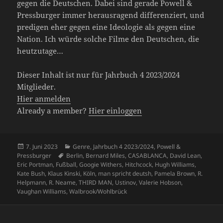
gegen die Deutschen. Dabei sind gerade Powell &
Pressburger immer herausragend differenziert, und
predigen eher gegen eine Ideologie als gegen eine
Nation. Ich würde solche Filme den Deutschen, die
heutzutage…
Dieser Inhalt ist nur für Jahrbuch 4 2023/2024
Mitglieder.
Hier anmelden
Already a member?
Hier einloggen
Veröffentlicht
Kategorien
7. Juni 2023
Genre
,
Jahrbuch 4 2023/2024
,
Powell &
am
Schlagwörter
Pressburger
Berlin
,
Bernard Miles
,
CASABLANCA
,
David Lean
,
Eric Portman
,
Fußball
,
Googie Withers
,
Hitchcock
,
Hugh Williams
,
Kate Bush
,
Klaus Kinski
,
Köln
,
man spricht deutsh
,
Pamela Brown
,
R.
Helpmann
,
R. Neame
,
THIRD MAN
,
Ustinov
,
Valerie Hobson
,
Vaughan Williams
,
Walbrook/Wohlbrück