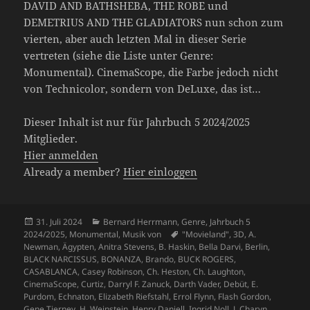
DAVID AND BATHSHEBA, THE ROBE und
DEMETRIUS AND THE GLADIATORS nun schon zum
vierten, aber auch letzten Mal in dieser Serie
vertreten (siehe die Liste unter Genre:
Monumental). CinemaScope, die Farbe jedoch nicht
von Technicolor, sondern von DeLuxe, das ist…
Dieser Inhalt ist nur für Jahrbuch 5 2024/2025
Mitglieder.
Hier anmelden
Already a member?
Hier einloggen
Veröffentlicht
Kategorien
31. Juli 2024
Bernard Herrmann
,
Genre
,
Jahrbuch 5
am
Schlagwörter
2024/2025
,
Monumental
,
Musik von
"Movieland"
,
3D
,
A.
Newman
,
Ägypten
,
Anitra Stevens
,
B. Haskin
,
Bella Darvi
,
Berlin
,
BLACK NARCISSUS
,
BONANZA
,
Brando
,
BUCK ROGERS
,
CASABLANCA
,
Casey Robinson
,
Ch. Heston
,
Ch. Laughton
,
CinemaScope
,
Curtiz
,
Darryl F. Zanuck
,
Darth Vader
,
Debüt
,
E.
Purdom
,
Echnaton
,
Elizabeth Riefstahl
,
Errol Flynn
,
Flash Gordon
,
Gene Tierney
,
H. Weinstein
,
Henry Daniell
,
Ingrid Noll
,
J. Charyn
,