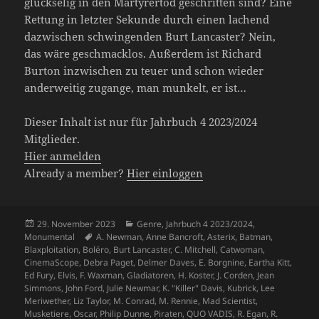
glückselig in den Märtyrertod geschritten sind? Eine
Rettung in letzter Sekunde durch einen lachend
dazwischen schwingenden Burt Lancaster? Nein,
das wäre geschmacklos. Außerdem ist Richard
Burton inzwischen zu teuer und schon wieder
anderweitig zugange, man munkelt, er ist…
Dieser Inhalt ist nur für Jahrbuch 4 2023/2024
Mitglieder.
Hier anmelden
Already a member?
Hier einloggen
Veröffentlicht
Kategorien
29. November 2023
Genre
,
Jahrbuch 4 2023/2024
,
am
Schlagwörter
Monumental
A. Newman
,
Anne Bancroft
,
Asterix
,
Batman
,
Blaxploitation
,
Boléro
,
Burt Lancaster
,
C. Mitchell
,
Catwoman
,
CinemaScope
,
Debra Paget
,
Delmer Daves
,
E. Borgnine
,
Eartha Kitt
,
Ed Fury
,
Elvis
,
F. Waxman
,
Gladiatoren
,
H. Koster
,
J. Corden
,
Jean
Simmons
,
John Ford
,
Julie Newmar
,
K. "Killer" Davis
,
Kubrick
,
Lee
Meriwether
,
Liz Taylor
,
M. Conrad
,
M. Rennie
,
Mad Scientist
,
Musketiere
,
Oscar
,
Philip Dunne
,
Piraten
,
QUO VADIS
,
R. Egan
,
R.