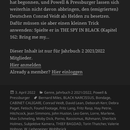
hat begonnen, und Powell & Pressburger lassen sich
weiterhin nicht davon abbringen, den (emigrierten)
Deutschen Conrad Veidt als Helden zu besetzen.
Dafür müssen sie aber einen kleinen Trick
anwenden: Spielte er in THE SPY IN BLACK (Kapitel
162: Bring me my…
Dieser Inhalt ist nur für Jahrbuch 2 2021/2022
Mitglieder.
Hier anmelden
Already a member?
Hier einloggen
Veröffentlicht
Kategorien
3. April 2022
Genre
,
Jahrbuch 2 2021/2022
,
Powell &
am
Schlagwörter
Pressburger
Bernard Miles
,
BLACK NARCISSUS
,
Bondage
,
CABINET CALIGARI
,
Conrad Veidt
,
David Lean
,
Deborah Kerr
,
Debra
Paget
,
Fetisch
,
Found Footage
,
Fritz Lang
,
Fritz Rasp
,
Hay Petrie
,
Hitchcock
,
Jean Simmons
,
John Huston
,
Leo Genn
,
Lorre
,
Marlene
,
Max Schmeling
,
Moby Dick
,
Porno
,
Rassismus
,
Rühmann
,
Sherlock
Holmes
,
Subjektive Kamera
,
THIEF BAGDAD
,
Torin Thatcher
,
Valerie
Hobson
,
W. Liebeneiner
,
Wohlbrück