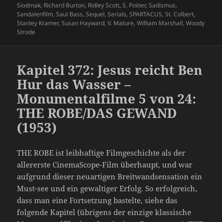
Siodmak
,
Richard Burton
,
Ridley Scott
,
S. Poitier
,
Sadismus
,
Sandalenfilm
,
Saul Bass
,
Sequel
,
Serials
,
SPARTACUS
,
St. Colbert
,
Stanley Kramer
,
Susan Hayward
,
V. Mature
,
William Marshall
,
Woody
Strode
Kapitel 372: Jesus reicht Ben
Hur das Wasser –
Monumentalfilme 5 von 24:
THE ROBE/DAS GEWAND
(1953)
THE ROBE ist leibhaftige Filmgeschichte als der
allererste CinemaScope-Film überhaupt, und war
aufgrund dieser neuartigen Breitwandsensation ein
Must-see und ein gewaltiger Erfolg. So erfolgreich,
dass man eine Fortsetzung bastelte, siehe das
folgende Kapitel (übrigens der einzige klassische