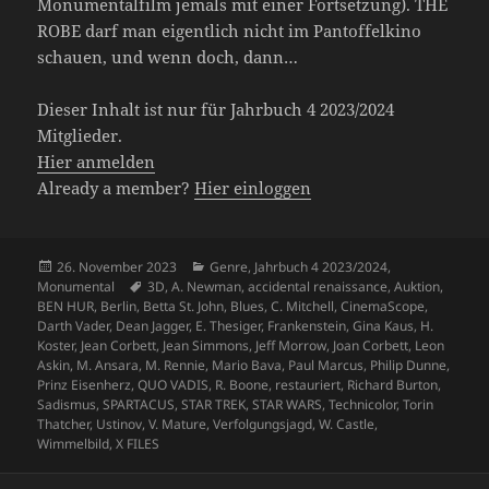
Monumentalfilm jemals mit einer Fortsetzung). THE
ROBE darf man eigentlich nicht im Pantoffelkino
schauen, und wenn doch, dann…
Dieser Inhalt ist nur für Jahrbuch 4 2023/2024
Mitglieder.
Hier anmelden
Already a member?
Hier einloggen
Veröffentlicht
Kategorien
26. November 2023
Genre
,
Jahrbuch 4 2023/2024
,
am
Schlagwörter
Monumental
3D
,
A. Newman
,
accidental renaissance
,
Auktion
,
BEN HUR
,
Berlin
,
Betta St. John
,
Blues
,
C. Mitchell
,
CinemaScope
,
Darth Vader
,
Dean Jagger
,
E. Thesiger
,
Frankenstein
,
Gina Kaus
,
H.
Koster
,
Jean Corbett
,
Jean Simmons
,
Jeff Morrow
,
Joan Corbett
,
Leon
Askin
,
M. Ansara
,
M. Rennie
,
Mario Bava
,
Paul Marcus
,
Philip Dunne
,
Prinz Eisenherz
,
QUO VADIS
,
R. Boone
,
restauriert
,
Richard Burton
,
Sadismus
,
SPARTACUS
,
STAR TREK
,
STAR WARS
,
Technicolor
,
Torin
Thatcher
,
Ustinov
,
V. Mature
,
Verfolgungsjagd
,
W. Castle
,
Wimmelbild
,
X FILES