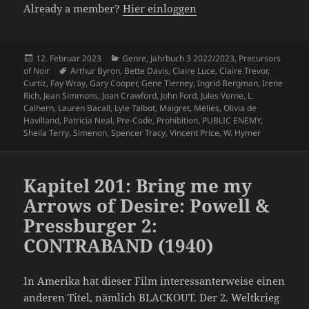
Already a member?
Hier einloggen
Veröffentlicht
Kategorien
12. Februar 2023
Genre
,
Jahrbuch 3 2022/2023
,
Precursors
am
Schlagwörter
of Noir
Arthur Byron
,
Bette Davis
,
Claire Luce
,
Claire Trevor
,
Curtiz
,
Fay Wray
,
Gary Cooper
,
Gene Tierney
,
Ingrid Bergman
,
Irene
Rich
,
Jean Simmons
,
Joan Crawford
,
John Ford
,
Jules Verne
,
L.
Calhern
,
Lauren Bacall
,
Lyle Talbot
,
Maigret
,
Méliès
,
Olivia de
Havilland
,
Patricia Neal
,
Pre-Code
,
Prohibition
,
PUBLIC ENEMY
,
Sheila Terry
,
Simenon
,
Spencer Tracy
,
Vincent Price
,
W. Hymer
Kapitel 201: Bring me my
Arrows of Desire: Powell &
Pressburger 2:
CONTRABAND (1940)
In Amerika hat dieser Film interessanterweise einen
anderen Titel, nämlich BLACKOUT. Der 2. Weltkrieg