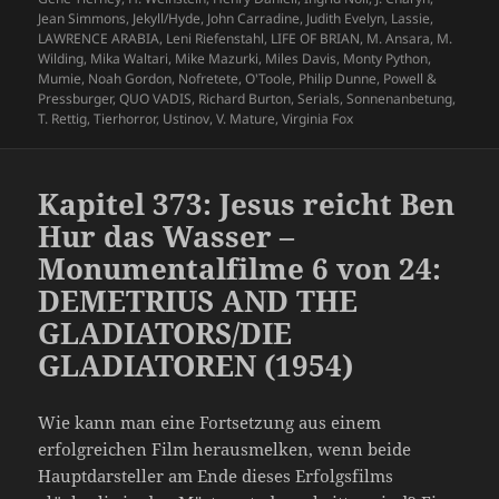
Jean Simmons
,
Jekyll/Hyde
,
John Carradine
,
Judith Evelyn
,
Lassie
,
LAWRENCE ARABIA
,
Leni Riefenstahl
,
LIFE OF BRIAN
,
M. Ansara
,
M.
Wilding
,
Mika Waltari
,
Mike Mazurki
,
Miles Davis
,
Monty Python
,
Mumie
,
Noah Gordon
,
Nofretete
,
O'Toole
,
Philip Dunne
,
Powell &
Pressburger
,
QUO VADIS
,
Richard Burton
,
Serials
,
Sonnenanbetung
,
T. Rettig
,
Tierhorror
,
Ustinov
,
V. Mature
,
Virginia Fox
Kapitel 373: Jesus reicht Ben
Hur das Wasser –
Monumentalfilme 6 von 24:
DEMETRIUS AND THE
GLADIATORS/DIE
GLADIATOREN (1954)
Wie kann man eine Fortsetzung aus einem
erfolgreichen Film herausmelken, wenn beide
Hauptdarsteller am Ende dieses Erfolgsfilms