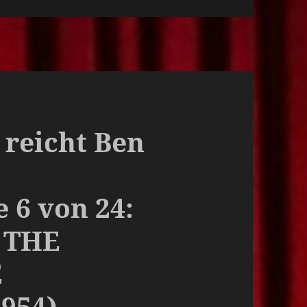
s reicht Ben
 6 von 24:
 THE
E
954)