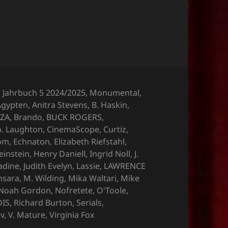
,
Jahrbuch 5 2024/2025
,
Monumental
,
Ägypten
,
Anitra Stevens
,
B. Haskin
,
ZA
,
Brando
,
BUCK ROGERS
,
h. Laughton
,
CinemaScope
,
Curtiz
,
dom
,
Echnaton
,
Elizabeth Riefstahl
,
einstein
,
Henry Daniell
,
Ingrid Noll
,
J.
adine
,
Judith Evelyn
,
Lassie
,
LAWRENCE
nsara
,
M. Wilding
,
Mika Waltari
,
Mike
Noah Gordon
,
Nofretete
,
O'Toole
,
DIS
,
Richard Burton
,
Serials
,
ov
,
V. Mature
,
Virginia Fox