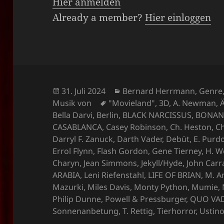
Hier anmelden
Already a member?
Hier einloggen
Veröffentlicht
Kategorien
31. Juli 2024
Bernard Herrmann
,
Genre
am
Schlagwörter
Musik von
"Movieland"
,
3D
,
A. Newman
,
Bella Darvi
,
Berlin
,
BLACK NARCISSUS
,
BONAN
CASABLANCA
,
Casey Robinson
,
Ch. Heston
,
C
Darryl F. Zanuck
,
Darth Vader
,
Debüt
,
E. Pur
Errol Flynn
,
Flash Gordon
,
Gene Tierney
,
H. W
Charyn
,
Jean Simmons
,
Jekyll/Hyde
,
John Carr
ARABIA
,
Leni Riefenstahl
,
LIFE OF BRIAN
,
M. A
Mazurki
,
Miles Davis
,
Monty Python
,
Mumie
,
Philip Dunne
,
Powell & Pressburger
,
QUO VA
Sonnenanbetung
,
T. Rettig
,
Tierhorror
,
Ustin