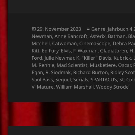
Veröffentlicht
Kategorien
29. November 2023
Genre
,
Jahrbuch 4
am
Newman
,
Anne Bancroft
,
Asterix
,
Batman
,
Bla
Mitchell
,
Catwoman
,
CinemaScope
,
Debra Pa
Kitt
,
Ed Fury
,
Elvis
,
F. Waxman
,
Gladiatoren
,
H.
Ford
,
Julie Newmar
,
K. "Killer" Davis
,
Kubrick
,
M. Rennie
,
Mad Scientist
,
Musketiere
,
Oscar
,
Egan
,
R. Siodmak
,
Richard Burton
,
Ridley Scot
Saul Bass
,
Sequel
,
Serials
,
SPARTACUS
,
St. Col
V. Mature
,
William Marshall
,
Woody Strode