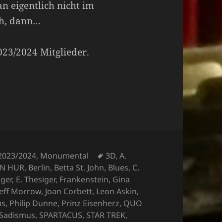
n eigentlich nicht im
ch, dann…
2023/2024 Mitglieder.
Schlagwörter
 2023/2024
,
Monumental
3D
,
A.
EN HUR
,
Berlin
,
Betta St. John
,
Blues
,
C.
ger
,
E. Thesiger
,
Frankenstein
,
Gina
Jeff Morrow
,
Joan Corbett
,
Leon Askin
,
us
,
Philip Dunne
,
Prinz Eisenherz
,
QUO
Sadismus
,
SPARTACUS
,
STAR TREK
,