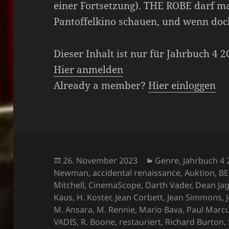
einer Fortsetzung). THE ROBE darf ma
Pantoffelkino schauen, und wenn do
Dieser Inhalt ist nur für Jahrbuch 4 
Hier anmelden
Already a member?
Hier einloggen
Veröffentlicht
Kategorien
26. November 2023
Genre
,
Jahrbuch 4
am
Newman
,
accidental renaissance
,
Auktion
,
B
Mitchell
,
CinemaScope
,
Darth Vader
,
Dean Jag
Kaus
,
H. Koster
,
Jean Corbett
,
Jean Simmons
,
M. Ansara
,
M. Rennie
,
Mario Bava
,
Paul Marc
VADIS
,
R. Boone
,
restauriert
,
Richard Burton
,