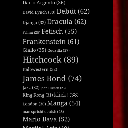
Dario Argento
(36)
Debüt
(62)
David Lynch
(30)
Dracula
(62)
Django
(32)
Fetisch
(55)
Fellini
(25)
Frankenstein
(61)
Giallo
(35)
Godzilla
(27)
Hitchcock
(89)
Italowestern
(32)
James Bond
(74)
Jazz
(32)
John Huston
(23)
klick!
(38)
King Kong
(31)
Manga
(54)
London
(30)
man spricht deutsh
(28)
Mario Bava
(52)