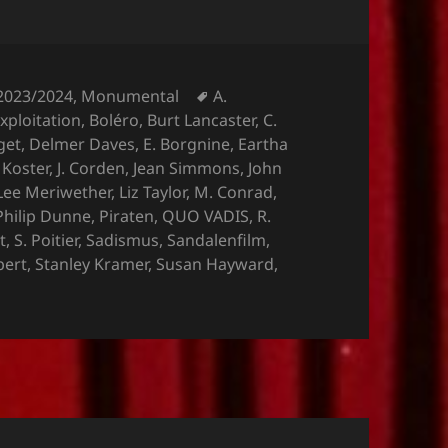
Schlagwörter
 2023/2024
,
Monumental
A.
xploitation
,
Boléro
,
Burt Lancaster
,
C.
get
,
Delmer Daves
,
E. Borgnine
,
Eartha
 Koster
,
J. Corden
,
Jean Simmons
,
John
Lee Meriwether
,
Liz Taylor
,
M. Conrad
,
Philip Dunne
,
Piraten
,
QUO VADIS
,
R.
t
,
S. Poitier
,
Sadismus
,
Sandalenfilm
,
bert
,
Stanley Kramer
,
Susan Hayward
,