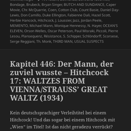
Bondage
,
Brubeck
,
Bryan Singer
,
BUTCH AND SUNDANCE
,
Caper
Movie
,
Chr. McQuarrie
,
Coen
,
Cotton Club
,
Count Basie
,
Daniel Day-
Lewis
,
Don Camillo
,
Duke Ellington
,
Fabienne Dali
,
Hazel Scott
,
Herbie Hancock
,
Hitchcock
,
J. Loussier
,
Jazz
,
Jordan Peele
,
MEMENTO
,
Michael Mann
,
Monique Hennessy
,
N. Hayer
,
OCEAN'S
ELEVEN
,
Orson Welles
,
Oscar Peterson
,
Paul Misraki
,
Piccoli
,
Pierre
Lesou
,
Plansequenz
,
Résistance
,
S. Schipper
,
Schlöndorff
,
Scorsese
,
Serge Reggiani
,
Th. Monk
,
THIRD MAN
,
USUAL SUSPECTS
Kapitel 446: Der Mann, der
zuviel wusste – Hitchcock
17: WALTZES FROM
VIENNA/STRAUSS’ GREAT
WALTZ (1934)
Kein deutschsprachiger Verleihtitel bei einem
Hitchcock! Und das sogar bei einem Hitchcock mit
„Wien“ im Titel! Ist das nicht geradezu verrückt?