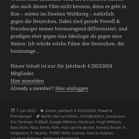
also auch diesen Film nicht kennen, denn es geht in
ihm – mitten im Zweiten Weltkrieg – natürlich
gegen die Deutschen. Dabei sind gerade Powell &
Pressburger immer herausragend differenziert, und
predigen eher gegen eine Ideologie als gegen eine
Nation. Ich würde solche Filme den Deutschen, die
heutzutage…
Dieser Inhalt ist nur für Jahrbuch 4 2023/2024
Mitglieder.
Hier anmelden
Already a member?
Hier einloggen
Veröffentlicht
Kategorien
7. Juni 2023
Genre
,
Jahrbuch 4 2023/2024
,
Powell &
am
Schlagwörter
Pressburger
Berlin
,
Bernard Miles
,
CASABLANCA
,
David Lean
,
Eric Portman
,
Fußball
,
Googie Withers
,
Hitchcock
,
Hugh Williams
,
Kate Bush
,
Klaus Kinski
,
Köln
,
man spricht deutsh
,
Pamela Brown
,
R.
Helpmann
,
R. Neame
,
THIRD MAN
,
Ustinov
,
Valerie Hobson
,
Vaughan Williams
,
Walbrook/Wohlbrück