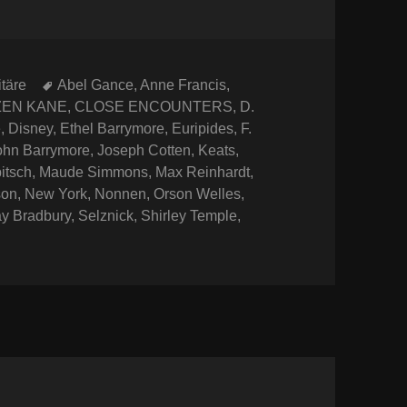
Schlagwörter
itäre
Abel Gance
,
Anne Francis
,
ZEN KANE
,
CLOSE ENCOUNTERS
,
D.
e
,
Disney
,
Ethel Barrymore
,
Euripides
,
F.
ohn Barrymore
,
Joseph Cotten
,
Keats
,
itsch
,
Maude Simmons
,
Max Reinhardt
,
son
,
New York
,
Nonnen
,
Orson Welles
,
y Bradbury
,
Selznick
,
Shirley Temple
,