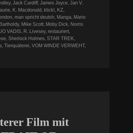
estley
,
Jack Cardiff
,
James Joyce
,
Jan V.
aurie
,
K. Macdonald
,
klick!
,
KZ
,
ondon
,
man spricht deutsh
,
Manga
,
Mario
Bartholdy
,
Mike Scott
,
Moby Dick
,
Norris
UO VADIS
,
R. Livesey
,
restauriert
,
ese
,
Sherlock Holmes
,
STAR TREK
,
s
,
Tierquälerei
,
VOM WINDE VERWEHT
,
terer Film mit