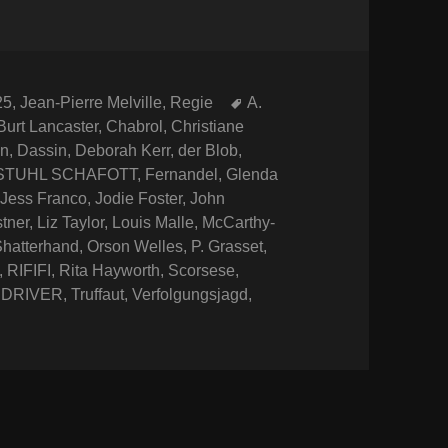
Schlagwörter
25
,
Jean-Pierre Melville
,
Regie
A.
Burt Lancaster
,
Chabrol
,
Christiane
en
,
Dassin
,
Deborah Kerr
,
der Blob
,
STUHL SCHAFOTT
,
Fernandel
,
Glenda
,
Jess Franco
,
Jodie Foster
,
John
tner
,
Liz Taylor
,
Louis Malle
,
McCarthy-
Shatterhand
,
Orson Welles
,
P. Grasset
,
,
RIFIFI
,
Rita Hayworth
,
Scorsese
,
 DRIVER
,
Truffaut
,
Verfolgungsjagd
,