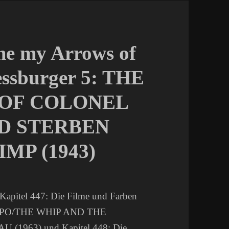
me my Arrows of
essburger 5: THE
 OF COLONEL
D STERBEN
MP (1943)
Kapitel 447: Die Filme und Farben
CORPO/THE WHIP AND THE
963) und Kapitel 448: Die