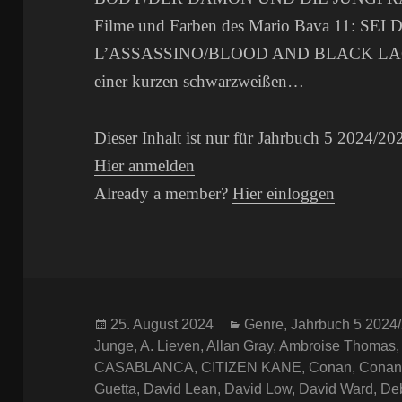
Filme und Farben des Mario Bava 11: SE
L’ASSASSINO/BLOOD AND BLACK LACE
einer kurzen schwarzweißen…
Dieser Inhalt ist nur für Jahrbuch 5 2024/20
Hier anmelden
Already a member?
Hier einloggen
Veröffentlicht
Kategorien
25. August 2024
Genre
,
Jahrbuch 5 2024
am
Junge
,
A. Lieven
,
Allan Gray
,
Ambroise Thomas
CASABLANCA
,
CITIZEN KANE
,
Conan
,
Conan
Guetta
,
David Lean
,
David Low
,
David Ward
,
De