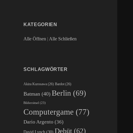
KATEGORIEN
Alle Öffnen
|
Alle Schließen
SCHLAGWÖRTER
Akira Kurosawa
(26)
Bardot
(26)
Berlin
(69)
Batman
(40)
Bilderrätsel
(23)
Computergame
(77)
Dario Argento
(36)
Debüt
(62)
David Lynch
(30)