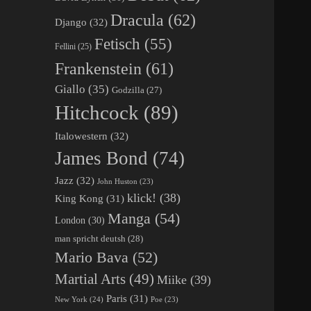
Dracula
(62)
Django
(32)
Fetisch
(55)
Fellini
(25)
Frankenstein
(61)
Giallo
(35)
Godzilla
(27)
Hitchcock
(89)
Italowestern
(32)
James Bond
(74)
Jazz
(32)
John Huston
(23)
klick!
(38)
King Kong
(31)
Manga
(54)
London
(30)
man spricht deutsh
(28)
Mario Bava
(52)
Martial Arts
(49)
Miike
(39)
Paris
(31)
New York
(24)
Poe
(23)