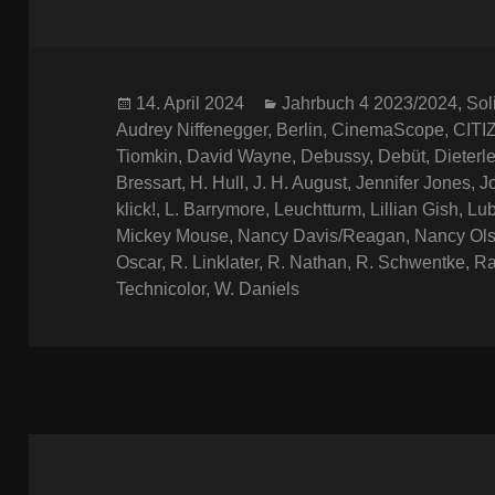
Veröffentlicht
Kategorien
14. April 2024
Jahrbuch 4 2023/2024
,
Sol
am
Audrey Niffenegger
,
Berlin
,
CinemaScope
,
CITI
Tiomkin
,
David Wayne
,
Debussy
,
Debüt
,
Dieterl
Bressart
,
H. Hull
,
J. H. August
,
Jennifer Jones
,
J
klick!
,
L. Barrymore
,
Leuchtturm
,
Lillian Gish
,
Lub
Mickey Mouse
,
Nancy Davis/Reagan
,
Nancy Ol
Oscar
,
R. Linklater
,
R. Nathan
,
R. Schwentke
,
Ra
Technicolor
,
W. Daniels