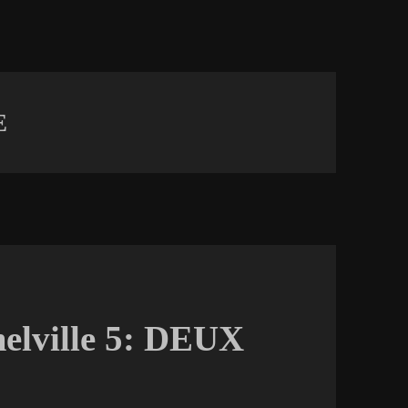
E
elville 5: DEUX