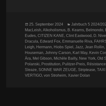
Veröffentlicht
Kategorien
25. September 2024
Jahrbuch 5 2024/20
am
MacLeish
,
Alkoholismus
,
B. Kearns
,
Belmondo
,
Eudes
,
CITIZEN KANE
,
Clint Eastwood
,
D. Niv
Dracula
,
Edward Fox
,
Emmanuelle Riva
,
FAHR
Leigh
,
Hermann
,
Hiobs Spiel
,
Jazz
,
Jean Rollin
Houseman
,
Johnny Carson
,
Karl May
,
Kevin Cos
Ära
,
Mel Gibson
,
Michèle Bailly
,
New York
,
Old 
Polanski
,
Prostitution
,
Pulitzer-Preis
,
Résistance
Sleaze
,
SONNE WAR ZEUGE
,
Striptease
,
TAXI
VERTIGO
,
von Stroheim
,
Xavier Dolan