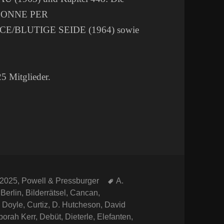
I DONNE PER
/BLUTIGE SEIDE (1964) sowie
25 Mitglieder.
Schlagwörter
/2025
,
Powell & Pressburger
A.
,
Berlin
,
Bilderrätsel
,
Cancan
,
 Doyle
,
Curtiz
,
D. Hutcheson
,
David
borah Kerr
,
Debüt
,
Dieterle
,
Elefanten
,