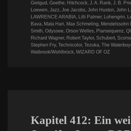
Gielgud
,
Goethe
,
Hitchcock
,
J. A. Rank
,
J. B. Pri
Loewen
,
Jazz
,
Joe Jacobs
,
John Huston
,
John L
LAWRENCE ARABIA
,
Lilli Palmer
,
Lohengrin
,
L
Bava
,
Mata Hari
,
Max Schmeling
,
Mendelssohn 
Smith
,
Odyssee
,
Orson Welles
,
Plansequenz
,
Q
Richard Wagner
,
Robert Taylor
,
Schubert
,
Scors
Stephen Fry
,
Technicolor
,
Tezuka
,
The Waterboy
Walbrook/Wohlbrück
,
WIZARD OF OZ
Kapitel 412: Ein wei