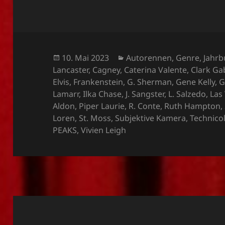
Veröffentlicht
Kategorien
10. Mai 2023
Autorennen
,
Genre
,
Jahrb
am
Lancaster
,
Cagney
,
Caterina Valente
,
Clark Ga
Elvis
,
Frankenstein
,
G. Sherman
,
Gene Kelly
,
G
Lamarr
,
Ilka Chase
,
J. Sangster
,
L. Salzedo
,
Las
Aldon
,
Piper Laurie
,
R. Conte
,
Ruth Hampton
,
Loren
,
St. Moss
,
Subjektive Kamera
,
Technicol
PEAKS
,
Vivien Leigh