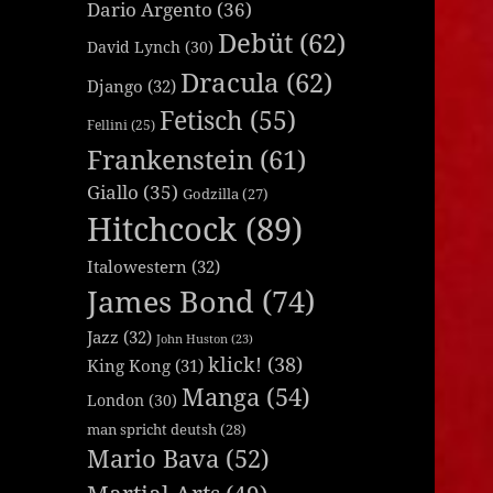
Dario Argento
(36)
Debüt
(62)
David Lynch
(30)
Dracula
(62)
Django
(32)
Fetisch
(55)
Fellini
(25)
Frankenstein
(61)
Giallo
(35)
Godzilla
(27)
Hitchcock
(89)
Italowestern
(32)
James Bond
(74)
Jazz
(32)
John Huston
(23)
klick!
(38)
King Kong
(31)
Manga
(54)
London
(30)
man spricht deutsh
(28)
Mario Bava
(52)