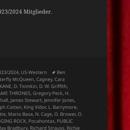
2023/2024 Mitglieder.
Schlagwörter
023/2024
,
US-Western
Ben
terfly McQueen
,
Cagney
,
Cara
 KANE
,
D. Tiomkin
,
D. W. Griffith
,
AME THRONES
,
Gregory Peck
,
H.
hall
,
James Stewart
,
Jennifer Jones
,
eph Cotten
,
King Vidor
,
L. Barrymore
,
tte
,
Mario Bava
,
N. Cage
,
O. Brower
,
O.
NGING ROCK
,
Pocahontas
,
PUBLIC
Ray Bradbury
,
Richard Strauss
,
Richie