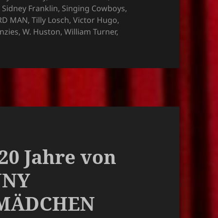
,
Sidney Franklin
,
Singing Cowboys
,
RD MAN
,
Tilly Losch
,
Victor Hugo
,
nzies
,
W. Huston
,
William Turner
,
120 Jahre von
NNY
 MÄDCHEN