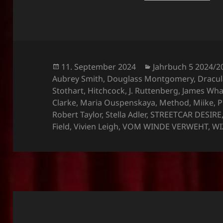
Veröffentlicht
Kategorien
11. September 2024
Jahrbuch 5 2024/2
am
Aubrey Smith
,
Douglass Montgomery
,
Dracul
Stothart
,
Hitchcock
,
J. Ruttenberg
,
James Wha
Clarke
,
Maria Ouspenskaya
,
Method
,
Miike
,
P
Robert Taylor
,
Stella Adler
,
STREETCAR DESIRE
Field
,
Vivien Leigh
,
VOM WINDE VERWEHT
,
WI