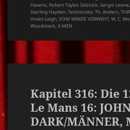
Havens
,
Robert Taylor
,
Selznick
,
Sergio Leone
Sterling Hayden
,
Technicolor
,
Th. Anders
,
THI
Vivien Leigh
,
VOM WINDE VERWEHT
,
W. C. Me
Woodstock
,
X-MEN
Kapitel 316: Die 
Le Mans 16: JOH
DARK/MÄNNER,