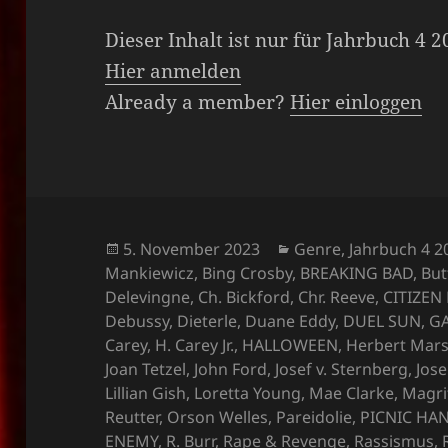
Dieser Inhalt ist nur für Jahrbuch 4 
Hier anmelden
Already a member?
Hier einloggen
Veröffentlicht
Kategorien
5. November 2023
Genre
,
Jahrbuch 4 2
am
Mankiewicz
,
Bing Crosby
,
BREAKING BAD
,
But
Delevingne
,
Ch. Bickford
,
Chr. Reeve
,
CITIZEN
Debussy
,
Dieterle
,
Duane Eddy
,
DUEL SUN
,
G
Carey
,
H. Carey Jr.
,
HALLOWEEN
,
Herbert Mars
Joan Tetzel
,
John Ford
,
Josef v. Sternberg
,
Jos
Lillian Gish
,
Loretta Young
,
Mae Clarke
,
Magri
Reutter
,
Orson Welles
,
Pareidolie
,
PICNIC HA
ENEMY
,
R. Burr
,
Rape & Revenge
,
Rassismus
,