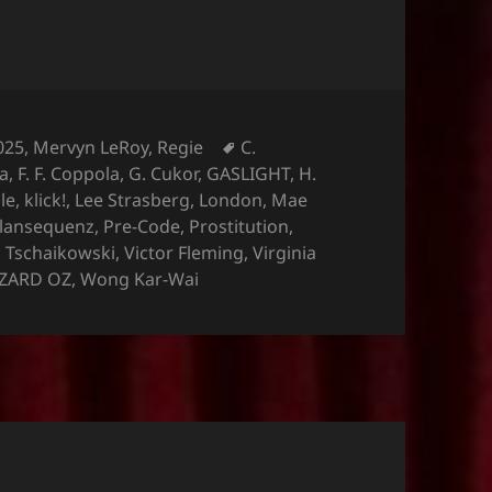
Schlagwörter
025
,
Mervyn LeRoy
,
Regie
C.
a
,
F. F. Coppola
,
G. Cukor
,
GASLIGHT
,
H.
le
,
klick!
,
Lee Strasberg
,
London
,
Mae
lansequenz
,
Pre-Code
,
Prostitution
,
,
Tschaikowski
,
Victor Fleming
,
Virginia
ZARD OZ
,
Wong Kar-Wai