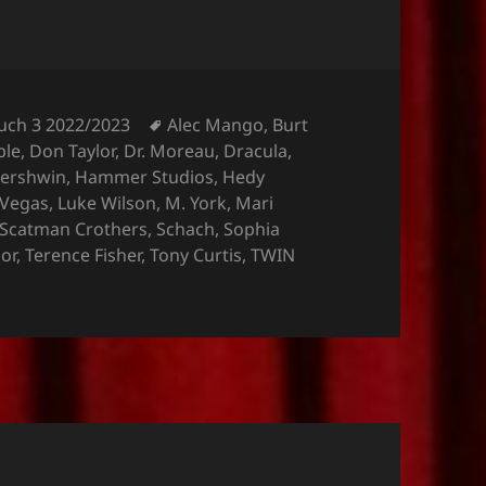
Schlagwörter
uch 3 2022/2023
Alec Mango
,
Burt
ble
,
Don Taylor
,
Dr. Moreau
,
Dracula
,
ershwin
,
Hammer Studios
,
Hedy
 Vegas
,
Luke Wilson
,
M. York
,
Mari
Scatman Crothers
,
Schach
,
Sophia
or
,
Terence Fisher
,
Tony Curtis
,
TWIN