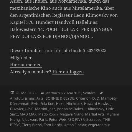
Asien, aus Indien, aus Nordamerika, durch das
mexikanische Kino auch aus Mittelamerika, über
den argentinischen Regisseur Léon Klimovsky von
Kapitel 376: Hundert Handvoll Hallelujas:
Italowestern 14: POCHI DOLLARI PER DJANGO/A
FEW DOLLARS FOR DJANGO/DJANGO…
Dieser Inhalt ist nur für Jahrbuch 5 2024/2025
Mitglieder.
Hier anmelden
Already a member?
Hier einloggen
Veröffentlicht
Kategorien
Schlagwörter
28. Mai 2025
Jahrbuch 5 2024/2025
,
Solitäre
am
Afrofuturismus
,
Arte
,
BONNIE & CLYDE
,
Criterion
,
D. D. Mambéty
,
Dürrenmatt
,
Elvis
,
Fela Kuti
,
Hexe
,
Hitchcock
,
Howard Hawks
,
J.
Duvivier
,
J.-P.-É. Martini
,
Jazz
,
Josephine Baker
,
L. Klimovsky
,
Little
Simz
,
MAD MAX
,
Mado Robin
,
Magaye Niang
,
Martial Arts
,
Myriam
Niang
,
P. Jackson
,
Paris
,
Peter Weir
,
RED RIVER
,
Scorsese
,
THE
BIRDS
,
Tierquälerei
,
Tom Hardy
,
Upton Sinclair
,
Vegetarismus