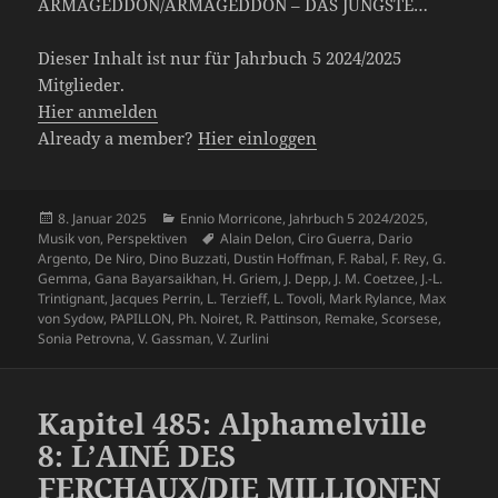
ARMAGEDDON/ARMAGEDDON – DAS JÜNGSTE…
Dieser Inhalt ist nur für Jahrbuch 5 2024/2025
Mitglieder.
Hier anmelden
Already a member?
Hier einloggen
Veröffentlicht
Kategorien
8. Januar 2025
Ennio Morricone
,
Jahrbuch 5 2024/2025
,
am
Schlagwörter
Musik von
,
Perspektiven
Alain Delon
,
Ciro Guerra
,
Dario
Argento
,
De Niro
,
Dino Buzzati
,
Dustin Hoffman
,
F. Rabal
,
F. Rey
,
G.
Gemma
,
Gana Bayarsaikhan
,
H. Griem
,
J. Depp
,
J. M. Coetzee
,
J.-L.
Trintignant
,
Jacques Perrin
,
L. Terzieff
,
L. Tovoli
,
Mark Rylance
,
Max
von Sydow
,
PAPILLON
,
Ph. Noiret
,
R. Pattinson
,
Remake
,
Scorsese
,
Sonia Petrovna
,
V. Gassman
,
V. Zurlini
Kapitel 485: Alphamelville
8: L’AINÉ DES
FERCHAUX/DIE MILLIONEN