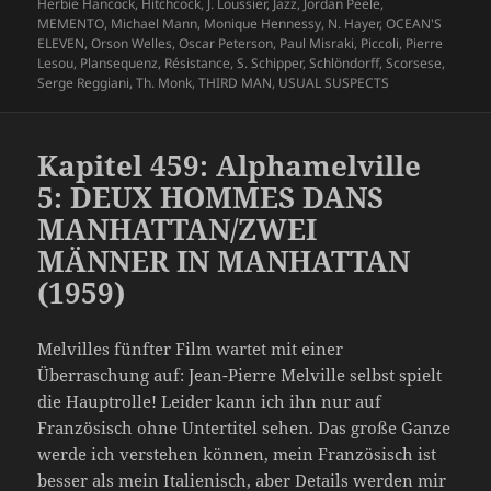
Herbie Hancock
,
Hitchcock
,
J. Loussier
,
Jazz
,
Jordan Peele
,
MEMENTO
,
Michael Mann
,
Monique Hennessy
,
N. Hayer
,
OCEAN'S
ELEVEN
,
Orson Welles
,
Oscar Peterson
,
Paul Misraki
,
Piccoli
,
Pierre
Lesou
,
Plansequenz
,
Résistance
,
S. Schipper
,
Schlöndorff
,
Scorsese
,
Serge Reggiani
,
Th. Monk
,
THIRD MAN
,
USUAL SUSPECTS
Kapitel 459: Alphamelville
5: DEUX HOMMES DANS
MANHATTAN/ZWEI
MÄNNER IN MANHATTAN
(1959)
Melvilles fünfter Film wartet mit einer
Überraschung auf: Jean-Pierre Melville selbst spielt
die Hauptrolle! Leider kann ich ihn nur auf
Französisch ohne Untertitel sehen. Das große Ganze
werde ich verstehen können, mein Französisch ist
besser als mein Italienisch, aber Details werden mir