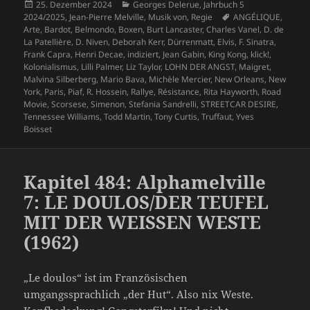
Veröffentlicht
Kategorien
25. Dezember 2024
Georges Delerue
,
Jahrbuch 5
am
Schlagwörter
2024/2025
,
Jean-Pierre Melville
,
Musik von
,
Regie
ANGÉLIQUE
,
Arte
,
Bardot
,
Belmondo
,
Boxen
,
Burt Lancaster
,
Charles Vanel
,
D. de
La Patellière
,
D. Niven
,
Deborah Kerr
,
Dürrenmatt
,
Elvis
,
F. Sinatra
,
Frank Capra
,
Henri Decae
,
indiziert
,
Jean Gabin
,
King Kong
,
klick!
,
Kolonialismus
,
Lilli Palmer
,
Liz Taylor
,
LOHN DER ANGST
,
Maigret
,
Malvina Silberberg
,
Mario Bava
,
Michèle Mercier
,
New Orleans
,
New
York
,
Paris
,
Piaf
,
R. Hossein
,
Rallye
,
Résistance
,
Rita Hayworth
,
Road
Movie
,
Scorsese
,
Simenon
,
Stefania Sandrelli
,
STREETCAR DESIRE
,
Tennessee Williams
,
Todd Martin
,
Tony Curtis
,
Truffaut
,
Yves
Boisset
Kapitel 484: Alphamelville
7: LE DOULOS/DER TEUFEL
MIT DER WEISSEN WESTE
(1962)
„Le doulos“ ist im Französischen
umgangssprachlich „der Hut“. Also nix Weste.