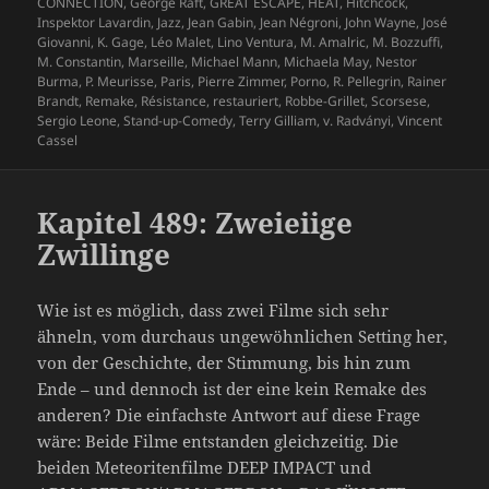
CONNECTION
,
George Raft
,
GREAT ESCAPE
,
HEAT
,
Hitchcock
,
Inspektor Lavardin
,
Jazz
,
Jean Gabin
,
Jean Négroni
,
John Wayne
,
José
Giovanni
,
K. Gage
,
Léo Malet
,
Lino Ventura
,
M. Amalric
,
M. Bozzuffi
,
M. Constantin
,
Marseille
,
Michael Mann
,
Michaela May
,
Nestor
Burma
,
P. Meurisse
,
Paris
,
Pierre Zimmer
,
Porno
,
R. Pellegrin
,
Rainer
Brandt
,
Remake
,
Résistance
,
restauriert
,
Robbe-Grillet
,
Scorsese
,
Sergio Leone
,
Stand-up-Comedy
,
Terry Gilliam
,
v. Radványi
,
Vincent
Cassel
Kapitel 489: Zweieiige
Zwillinge
Wie ist es möglich, dass zwei Filme sich sehr
ähneln, vom durchaus ungewöhnlichen Setting her,
von der Geschichte, der Stimmung, bis hin zum
Ende – und dennoch ist der eine kein Remake des
anderen? Die einfachste Antwort auf diese Frage
wäre: Beide Filme entstanden gleichzeitig. Die
beiden Meteoritenfilme DEEP IMPACT und