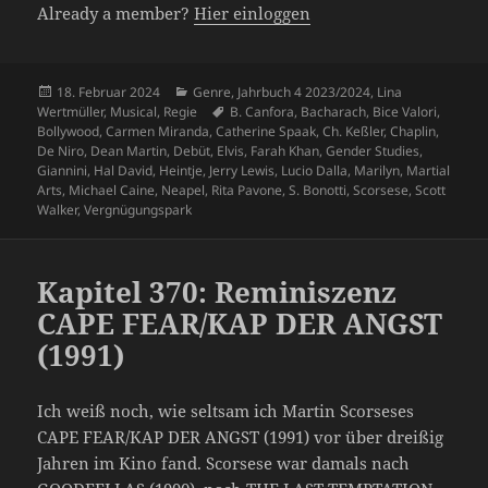
Already a member?
Hier einloggen
Veröffentlicht
Kategorien
18. Februar 2024
Genre
,
Jahrbuch 4 2023/2024
,
Lina
am
Schlagwörter
Wertmüller
,
Musical
,
Regie
B. Canfora
,
Bacharach
,
Bice Valori
,
Bollywood
,
Carmen Miranda
,
Catherine Spaak
,
Ch. Keßler
,
Chaplin
,
De Niro
,
Dean Martin
,
Debüt
,
Elvis
,
Farah Khan
,
Gender Studies
,
Giannini
,
Hal David
,
Heintje
,
Jerry Lewis
,
Lucio Dalla
,
Marilyn
,
Martial
Arts
,
Michael Caine
,
Neapel
,
Rita Pavone
,
S. Bonotti
,
Scorsese
,
Scott
Walker
,
Vergnügungspark
Kapitel 370: Reminiszenz
CAPE FEAR/KAP DER ANGST
(1991)
Ich weiß noch, wie seltsam ich Martin Scorseses
CAPE FEAR/KAP DER ANGST (1991) vor über dreißig
Jahren im Kino fand. Scorsese war damals nach