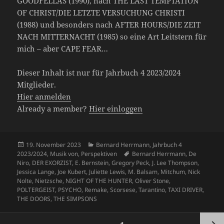
GOODFELLAS (1990), nach THE LAST TEMPTATION
OF CHRIST/DIE LETZTE VERSUCHUNG CHRISTI
(1988) und besonders nach AFTER HOURS/DIE ZEIT
NACH MITTERNACHT (1985) so eine Art Leitstern für
mich – aber CAPE FEAR…
Dieser Inhalt ist nur für Jahrbuch 4 2023/2024
Mitglieder.
Hier anmelden
Already a member?
Hier einloggen
Veröffentlicht
Kategorien
19. November 2023
Bernard Herrmann
,
Jahrbuch 4
am
Schlagwörter
2023/2024
,
Musik von
,
Perspektiven
Bernard Herrmann
,
De
Niro
,
DER EXORZIST
,
E. Bernstein
,
Gregory Peck
,
J. Lee Thompson
,
Jessica Lange
,
Joe Kubert
,
Juliette Lewis
,
M. Balsam
,
Mitchum
,
Nick
Nolte
,
Nietzsche
,
NIGHT OF THE HUNTER
,
Oliver Stone
,
POLTERGEIST
,
PSYCHO
,
Remake
,
Scorsese
,
Tarantino
,
TAXI DRIVER
,
THE DOORS
,
THE SIMPSONS
Seitennummerierung