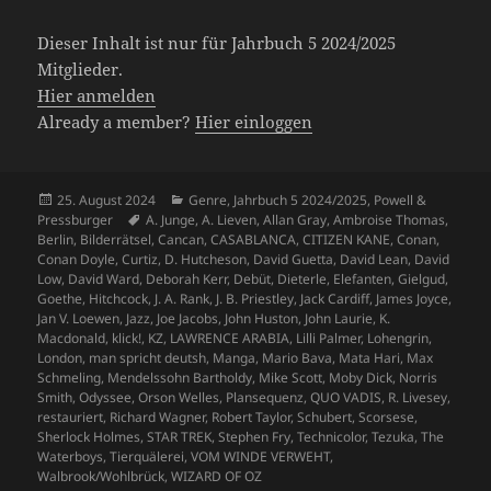
Dieser Inhalt ist nur für Jahrbuch 5 2024/2025
Mitglieder.
Hier anmelden
Already a member?
Hier einloggen
Veröffentlicht
Kategorien
25. August 2024
Genre
,
Jahrbuch 5 2024/2025
,
Powell &
am
Schlagwörter
Pressburger
A. Junge
,
A. Lieven
,
Allan Gray
,
Ambroise Thomas
,
Berlin
,
Bilderrätsel
,
Cancan
,
CASABLANCA
,
CITIZEN KANE
,
Conan
,
Conan Doyle
,
Curtiz
,
D. Hutcheson
,
David Guetta
,
David Lean
,
David
Low
,
David Ward
,
Deborah Kerr
,
Debüt
,
Dieterle
,
Elefanten
,
Gielgud
,
Goethe
,
Hitchcock
,
J. A. Rank
,
J. B. Priestley
,
Jack Cardiff
,
James Joyce
,
Jan V. Loewen
,
Jazz
,
Joe Jacobs
,
John Huston
,
John Laurie
,
K.
Macdonald
,
klick!
,
KZ
,
LAWRENCE ARABIA
,
Lilli Palmer
,
Lohengrin
,
London
,
man spricht deutsh
,
Manga
,
Mario Bava
,
Mata Hari
,
Max
Schmeling
,
Mendelssohn Bartholdy
,
Mike Scott
,
Moby Dick
,
Norris
Smith
,
Odyssee
,
Orson Welles
,
Plansequenz
,
QUO VADIS
,
R. Livesey
,
restauriert
,
Richard Wagner
,
Robert Taylor
,
Schubert
,
Scorsese
,
Sherlock Holmes
,
STAR TREK
,
Stephen Fry
,
Technicolor
,
Tezuka
,
The
Waterboys
,
Tierquälerei
,
VOM WINDE VERWEHT
,
Walbrook/Wohlbrück
,
WIZARD OF OZ