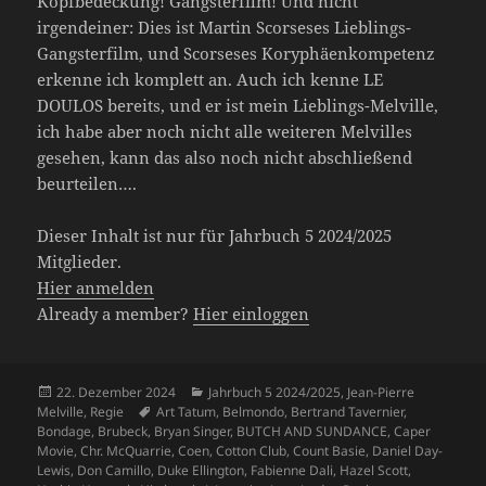
Kopfbedeckung! Gangsterfilm! Und nicht
irgendeiner: Dies ist Martin Scorseses Lieblings-
Gangsterfilm, und Scorseses Koryphäenkompetenz
erkenne ich komplett an. Auch ich kenne LE
DOULOS bereits, und er ist mein Lieblings-Melville,
ich habe aber noch nicht alle weiteren Melvilles
gesehen, kann das also noch nicht abschließend
beurteilen….
Dieser Inhalt ist nur für Jahrbuch 5 2024/2025
Mitglieder.
Hier anmelden
Already a member?
Hier einloggen
Veröffentlicht
Kategorien
22. Dezember 2024
Jahrbuch 5 2024/2025
,
Jean-Pierre
am
Schlagwörter
Melville
,
Regie
Art Tatum
,
Belmondo
,
Bertrand Tavernier
,
Bondage
,
Brubeck
,
Bryan Singer
,
BUTCH AND SUNDANCE
,
Caper
Movie
,
Chr. McQuarrie
,
Coen
,
Cotton Club
,
Count Basie
,
Daniel Day-
Lewis
,
Don Camillo
,
Duke Ellington
,
Fabienne Dali
,
Hazel Scott
,