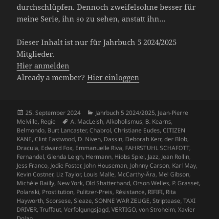
durchschlüpfen. Dennoch zweifelsohne besser für
meine Serie, ihn so zu sehen, anstatt ihn…
Dieser Inhalt ist nur für Jahrbuch 5 2024/2025
Mitglieder.
Hier anmelden
Already a member?
Hier einloggen
Veröffentlicht
Kategorien
25. September 2024
Jahrbuch 5 2024/2025
,
Jean-Pierre
am
Schlagwörter
Melville
,
Regie
A. MacLeish
,
Alkoholismus
,
B. Kearns
,
Belmondo
,
Burt Lancaster
,
Chabrol
,
Christiane Eudes
,
CITIZEN
KANE
,
Clint Eastwood
,
D. Niven
,
Dassin
,
Deborah Kerr
,
der Blob
,
Dracula
,
Edward Fox
,
Emmanuelle Riva
,
FAHRSTUHL SCHAFOTT
,
Fernandel
,
Glenda Leigh
,
Hermann
,
Hiobs Spiel
,
Jazz
,
Jean Rollin
,
Jess Franco
,
Jodie Foster
,
John Houseman
,
Johnny Carson
,
Karl May
,
Kevin Costner
,
Liz Taylor
,
Louis Malle
,
McCarthy-Ära
,
Mel Gibson
,
Michèle Bailly
,
New York
,
Old Shatterhand
,
Orson Welles
,
P. Grasset
,
Polanski
,
Prostitution
,
Pulitzer-Preis
,
Résistance
,
RIFIFI
,
Rita
Hayworth
,
Scorsese
,
Sleaze
,
SONNE WAR ZEUGE
,
Striptease
,
TAXI
DRIVER
,
Truffaut
,
Verfolgungsjagd
,
VERTIGO
,
von Stroheim
,
Xavier
Dolan