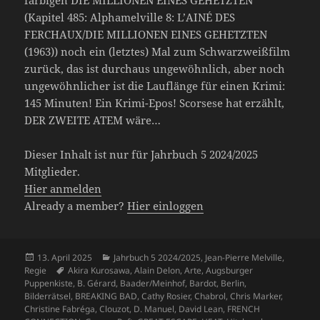
(Kapitel 485: Alphamelville 8: L’AINÉ DES
FERCHAUX/DIE MILLIONEN EINES GEHETZTEN
(1963)) noch ein (letztes) Mal zum Schwarzweißfilm
zurück, das ist durchaus ungewöhnlich, aber noch
ungewöhnlicher ist die Lauflänge für einen Krimi:
145 Minuten! Ein Krimi-Epos! Scorsese hat erzählt,
DER ZWEITE ATEM wäre…
Dieser Inhalt ist nur für Jahrbuch 5 2024/2025
Mitglieder.
Hier anmelden
Already a member?
Hier einloggen
Veröffentlicht
Kategorien
13. April 2025
Jahrbuch 5 2024/2025
,
Jean-Pierre Melville
,
am
Schlagwörter
Regie
Akira Kurosawa
,
Alain Delon
,
Arte
,
Augsburger
Puppenkiste
,
B. Gérard
,
Baader/Meinhof
,
Bardot
,
Berlin
,
Bilderrätsel
,
BREAKING BAD
,
Cathy Rosier
,
Chabrol
,
Chris Marker
,
Christine Fabréga
,
Clouzot
,
D. Manuel
,
David Lean
,
FRENCH