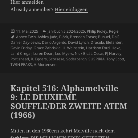
Hier anmelden
Already a member?
Hier einloggen
Veröffentlicht
Kategorien
11. Mai 2025
Jahrbuch 5 2024/2025
,
Philip Ridley
,
Regie
am
Schlagwörter
Aphex Twin
,
Ashley Judd
,
Björk
,
Brendan Fraser
,
Bunuel
,
Dalí
,
Daniel Day-Lewis
,
Dario Argento
,
David Lynch
,
Dracula
,
Elefanten
,
Gavin Friday
,
Grace Zabriskie
,
H. Weinstein
,
Harrison Ford
,
Hexe
,
Laird Cregar
,
Loren Dean
,
Lou Myers
,
Nick Bicât
,
Oscar
,
PJ Harvey
,
Portishead
,
R. Eggers
,
Scorsese
,
Soderbergh
,
SUSPIRIA
,
Tony Scott
,
TWIN PEAKS
,
V. Mortensen
Kapitel 516: Alphamelville
9: LE DEUXIEME
SOUFFLE/DER ZWEITE ATEM
(1966)
Mitten in den 1960ern kehrt Melville nach dem
farbigen DIE MILLIONEN EINES GEHETZTEN