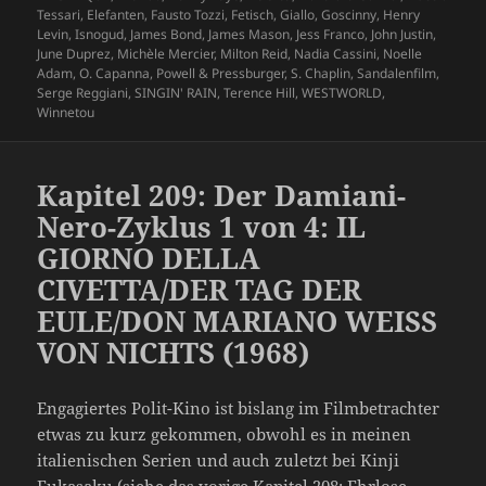
Tessari
,
Elefanten
,
Fausto Tozzi
,
Fetisch
,
Giallo
,
Goscinny
,
Henry
Levin
,
Isnogud
,
James Bond
,
James Mason
,
Jess Franco
,
John Justin
,
June Duprez
,
Michèle Mercier
,
Milton Reid
,
Nadia Cassini
,
Noelle
Adam
,
O. Capanna
,
Powell & Pressburger
,
S. Chaplin
,
Sandalenfilm
,
Serge Reggiani
,
SINGIN' RAIN
,
Terence Hill
,
WESTWORLD
,
Winnetou
Kapitel 209: Der Damiani-
Nero-Zyklus 1 von 4: IL
GIORNO DELLA
CIVETTA/DER TAG DER
EULE/DON MARIANO WEISS
VON NICHTS (1968)
Engagiertes Polit-Kino ist bislang im Filmbetrachter
etwas zu kurz gekommen, obwohl es in meinen
italienischen Serien und auch zuletzt bei Kinji
Fukasaku (siehe das vorige Kapitel 208: Ehrlose