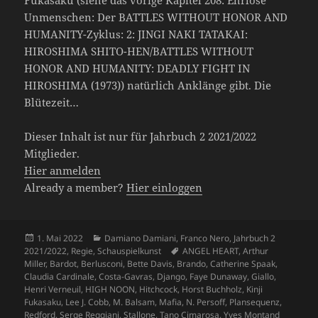
Unmenschen: Der BATTLES WITHOUT HONOR AND
HUMANITY-Zyklus: 2: JINGI NAKI TATAKAI:
HIROSHIMA SHITO-HEN/BATTLES WITHOUT
HONOR AND HUMANITY: DEADLY FIGHT IN
HIROSHIMA (1973)) natürlich Anklänge gibt. Die
Blütezeit…
Dieser Inhalt ist nur für Jahrbuch 2 2021/2022
Mitglieder.
Hier anmelden
Already a member?
Hier einloggen
Veröffentlicht
Kategorien
1. Mai 2022
Damiano Damiani
,
Franco Nero
,
Jahrbuch 2
am
Schlagwörter
2021/2022
,
Regie
,
Schauspielkunst
ANGEL HEART
,
Arthur
Miller
,
Bardot
,
Berlusconi
,
Bette Davis
,
Brando
,
Catherine Spaak
,
Claudia Cardinale
,
Costa-Gavras
,
Django
,
Faye Dunaway
,
Giallo
,
Henri Verneuil
,
HIGH NOON
,
Hitchcock
,
Horst Buchholz
,
Kinji
Fukasaku
,
Lee J. Cobb
,
M. Balsam
,
Mafia
,
N. Persoff
,
Plansequenz
,
Redford
,
Serge Reggiani
,
Stallone
,
Tano Cimarosa
,
Yves Montand