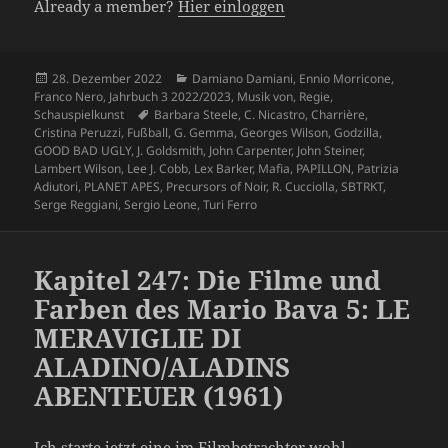
Already a member?
Hier einloggen
Veröffentlicht
Kategorien
28. Dezember 2022
Damiano Damiani
,
Ennio Morricone
,
am
Franco Nero
,
Jahrbuch 3 2022/2023
,
Musik von
,
Regie
,
Schlagwörter
Schauspielkunst
Barbara Steele
,
C. Nicastro
,
Charrière
,
Cristina Peruzzi
,
Fußball
,
G. Gemma
,
Georges Wilson
,
Godzilla
,
GOOD BAD UGLY
,
J. Goldsmith
,
John Carpenter
,
John Steiner
,
Lambert Wilson
,
Lee J. Cobb
,
Lex Barker
,
Mafia
,
PAPILLON
,
Patrizia
Adiutori
,
PLANET APES
,
Precursors of Noir
,
R. Cucciolla
,
SBTRKT
,
Serge Reggiani
,
Sergio Leone
,
Turi Ferro
Kapitel 247: Die Filme und
Farben des Mario Bava 5: LE
MERAVIGLIE DI
ALADINO/ALADINS
ABENTEUER (1961)
Ich starte jetzt eine im Filmbetrachter wohl