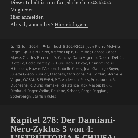
Dieser Inhalt ist nur für Jahrbuch 5 2024/2025
Mitglieder.
Hier anmelden
Already a member?
Hier einloggen
Veröffentlicht
Kategorien
12. Juni 2024
Jahrbuch 5 2024/2025
,
Jean-Pierre Melville
,
am
Schlagwörter
Regie
Alain Delon
,
Arsène Lupin
,
B. Peiffer
,
Bardot
,
Caper
Movie
,
Charles Bronson
,
D. Cauchy
,
Dario Argento
,
Dassin
,
Debüt
,
Dieterle
,
Eddie Barclay
,
G. Buhr
,
Henri Decae
,
Henri Verneuil
,
Hitchcock
,
Howard Vernon
,
Isabelle Corey
,
Jean Gabin
,
Jo Boyer
,
Juliette Gréco
,
Kubrick
,
Macbeth
,
Morricone
,
Neil Jordan
,
Nouvelle
Vague
,
OCEAN'S ELEVEN
,
P. T. Anderson
,
Paris
,
Prostitution
,
R.
Duchesne
,
R. Duris
,
Remake
,
Résistance
,
Rick Master
,
RIFIFI
,
Rimbaud
,
Roger Vadim
,
Roulette
,
Schach
,
Serge Reggiani
,
Soderbergh
,
Starfish Rules
Kapitel 278: Der Damiani-
Nero-Zyklus 3 von 4:
L’ISTRUTTORIA E CHIUSA: