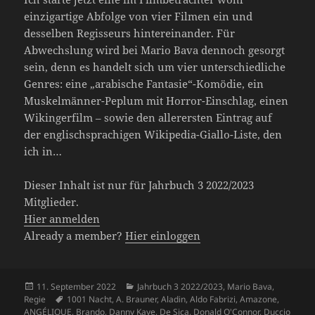
einzigartige Abfolge von vier Filmen ein und
desselben Regisseurs hintereinander. Für
Abwechslung wird bei Mario Bava dennoch gesorgt
sein, denn es handelt sich um vier unterschiedliche
Genres: eine „arabische Fantasie“-Komödie, ein
Muskelmänner-Peplum mit Horror-Einschlag, einen
Wikingerfilm – sowie den allerersten Eintrag auf
der englischsprachigen Wikipedia-Giallo-Liste, den
ich in…
Dieser Inhalt ist nur für Jahrbuch 3 2022/2023
Mitglieder.
Hier anmelden
Already a member?
Hier einloggen
Veröffentlicht
Kategorien
11. September 2022
Jahrbuch 3 2022/2023
,
Mario Bava
,
am
Schlagwörter
Regie
1001 Nacht
,
A. Brauner
,
Aladin
,
Aldo Fabrizi
,
Amazone
,
ANGÉLIQUE
,
Brando
,
Danny Kaye
,
De Sica
,
Donald O'Connor
,
Duccio