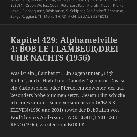
ELEVEN
,
Orson Welles
,
Oscar Peterson
,
Paul Misraki
,
Piccoli
,
Pierre
Lesou
,
Plansequenz
,
Résistance
,
S. Schipper
,
Schlöndorff
,
Scorsese
,
Serge Reggiani
,
Th. Monk
,
THIRD MAN
,
USUAL SUSPECTS
Kapitel 429: Alphamelville
4: BOB LE FLAMBEUR/DREI
UHR NACHTS (1956)
Was ist ein „flambeur“? Ein sogenannter „High
Roller“, auch „High Limit Gambler“ genannt. Das ist
ein Casinospieler oder Pferderennenwetter, der auf
besonders hohe Summen setzt. Diesem Film schicke
ich eines voraus: Beide Versionen von OCEAN’S
ELEVEN (1960 und 2001) sowie der Debütfilm von
Paul Thomas Anderson, HARD EIGHT/LAST EXIT
RENO (1996), wurden von BOB LE…