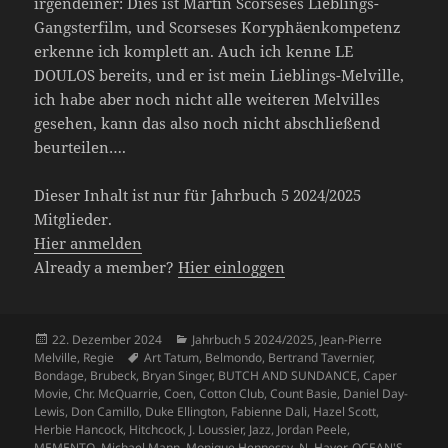
irgendeiner: Dies ist Martin Scorseses Lieblings-
Gangsterfilm, und Scorseses Koryphäenkompetenz
erkenne ich komplett an. Auch ich kenne LE
DOULOS bereits, und er ist mein Lieblings-Melville,
ich habe aber noch nicht alle weiteren Melvilles
gesehen, kann das also noch nicht abschließend
beurteilen….
Dieser Inhalt ist nur für Jahrbuch 5 2024/2025
Mitglieder.
Hier anmelden
Already a member?
Hier einloggen
Veröffentlicht
Kategorien
22. Dezember 2024
Jahrbuch 5 2024/2025
,
Jean-Pierre
am
Schlagwörter
Melville
,
Regie
Art Tatum
,
Belmondo
,
Bertrand Tavernier
,
Bondage
,
Brubeck
,
Bryan Singer
,
BUTCH AND SUNDANCE
,
Caper
Movie
,
Chr. McQuarrie
,
Coen
,
Cotton Club
,
Count Basie
,
Daniel Day-
Lewis
,
Don Camillo
,
Duke Ellington
,
Fabienne Dali
,
Hazel Scott
,
Herbie Hancock
,
Hitchcock
,
J. Loussier
,
Jazz
,
Jordan Peele
,
MEMENTO
,
Michael Mann
,
Monique Hennessy
,
N. Hayer
,
OCEAN'S