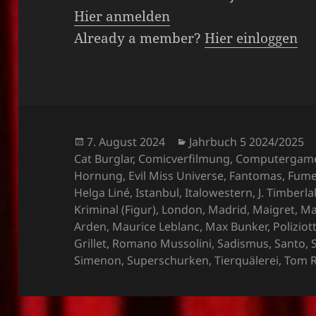
Hier anmelden
Already a member?
Hier einloggen
Veröffentlicht
Kategorien
7. August 2024
Jahrbuch 5 2024/2025
am
Cat Burglar
,
Comicverfilmung
,
Computergam
Hornung
,
Evil Miss Universe
,
Fantomas
,
Fume
Helga Liné
,
Istanbul
,
Italowestern
,
J. Timberl
Kriminal (Figur)
,
London
,
Madrid
,
Maigret
,
Ma
Arden
,
Maurice Leblanc
,
Max Bunker
,
Poliziot
Grillet
,
Romano Mussolini
,
Sadismus
,
Santo
,
Simenon
,
Superschurken
,
Tierquälerei
,
Tom R