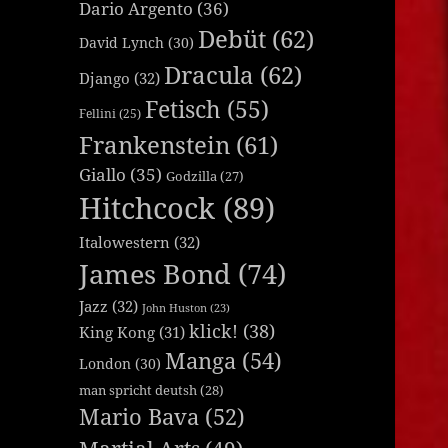
Dario Argento
(36)
Debüt
(62)
David Lynch
(30)
Dracula
(62)
Django
(32)
Fetisch
(55)
Fellini
(25)
Frankenstein
(61)
Giallo
(35)
Godzilla
(27)
Hitchcock
(89)
Italowestern
(32)
James Bond
(74)
Jazz
(32)
John Huston
(23)
klick!
(38)
King Kong
(31)
Manga
(54)
London
(30)
man spricht deutsh
(28)
Mario Bava
(52)