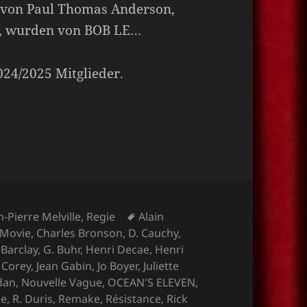
m von Paul Thomas Anderson,
, wurden von BOB LE…
2024/2025 Mitglieder.
Schlagwörter
n-Pierre Melville
,
Regie
Alain
 Movie
,
Charles Bronson
,
D. Cauchy
,
 Barclay
,
G. Buhr
,
Henri Decae
,
Henri
e Corey
,
Jean Gabin
,
Jo Boyer
,
Juliette
rdan
,
Nouvelle Vague
,
OCEAN'S ELEVEN
,
ne
,
R. Duris
,
Remake
,
Résistance
,
Rick