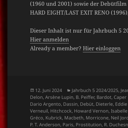
(1960 und 2001) sowie der Debütfil
HARD EIGHT/LAST EXIT RENO (1996)
Dieser Inhalt ist nur für Jahrbuch 5 
Hier anmelden
Already a member?
Hier einloggen
Veröffentlicht
Kategorien
12. Juni 2024
Jahrbuch 5 2024/2025
,
Jea
am
Delon
,
Arsène Lupin
,
B. Peiffer
,
Bardot
,
Caper
Dario Argento
,
Dassin
,
Debüt
,
Dieterle
,
Eddie
Verneuil
,
Hitchcock
,
Howard Vernon
,
Isabell
Gréco
,
Kubrick
,
Macbeth
,
Morricone
,
Neil Jo
P. T. Anderson
,
Paris
,
Prostitution
,
R. Duches