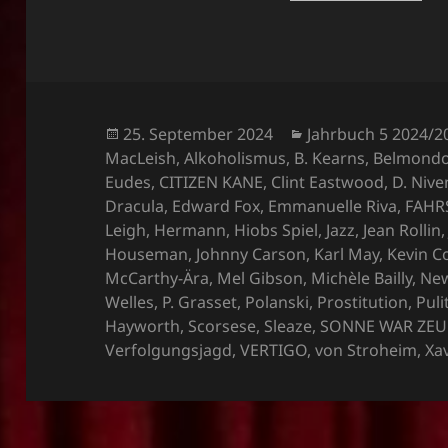
Veröffentlicht
Kategorien
25. September 2024
Jahrbuch 5 2024/2
am
MacLeish
,
Alkoholismus
,
B. Kearns
,
Belmond
Eudes
,
CITIZEN KANE
,
Clint Eastwood
,
D. Nive
Dracula
,
Edward Fox
,
Emmanuelle Riva
,
FAHR
Leigh
,
Hermann
,
Hiobs Spiel
,
Jazz
,
Jean Rollin
Houseman
,
Johnny Carson
,
Karl May
,
Kevin C
McCarthy-Ära
,
Mel Gibson
,
Michèle Bailly
,
New
Welles
,
P. Grasset
,
Polanski
,
Prostitution
,
Puli
Hayworth
,
Scorsese
,
Sleaze
,
SONNE WAR ZE
Verfolgungsjagd
,
VERTIGO
,
von Stroheim
,
Xa