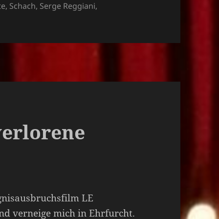
te
,
Schach
,
Serge Reggiani
,
verlorene
gnisausbruchsfilm LE
d verneige mich in Ehrfurcht.