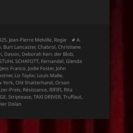
Schlagwörter
025
,
Jean-Pierre Melville
,
Regie
A.
o
,
Burt Lancaster
,
Chabrol
,
Christiane
n
,
Dassin
,
Deborah Kerr
,
der Blob
,
STUHL SCHAFOTT
,
Fernandel
,
Glenda
,
Jess Franco
,
Jodie Foster
,
John
ostner
,
Liz Taylor
,
Louis Malle
,
 York
,
Old Shatterhand
,
Orson
tzer-Preis
,
Résistance
,
RIFIFI
,
Rita
UGE
,
Striptease
,
TAXI DRIVER
,
Truffaut
,
vier Dolan