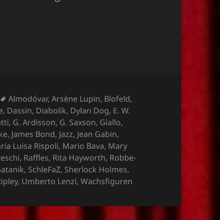
Schlagwörter
Almodóvar
,
Arsène Lupin
,
Blofeld
,
e
,
Dassin
,
Diabolik
,
Dylan Dog
,
E. W.
tti
,
G. Ardisson
,
G. Saxson
,
Giallo
,
ake
,
James Bond
,
Jazz
,
Jean Gabin
,
ria Luisa Rispoli
,
Mario Bava
,
Mary
teschi
,
Raffles
,
Rita Hayworth
,
Robbe-
Satanik
,
SchleFaZ
,
Sherlock Holmes
,
ipley
,
Umberto Lenzi
,
Wachsfiguren