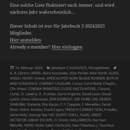
Eine solche Liste fluktuiert auch immer, und wird
nächstes Jahr wahrscheinlich…
Dieser Inhalt ist nur für Jahrbuch 5 2024/2025
Mitglieder.
Hier anmelden
Already a member?
Hier einloggen
Veröffentlicht
Kategorien
Schlag
16. Februar 2025
Jahrbuch 5 2024/2025
,
Perspektiven
am
A. R. Librero
,
AKIRA
,
Akira Kurosawa
,
Alan Parker
,
Alex North
,
ALIEN
,
ANGEL HEART
,
Anime
,
APOCALYPSE NOW
,
BLADE RUNNER
,
BUTCH
AND SUNDANCE
,
CABINET CALIGARI
,
Carax
,
Carol Reed
,
Chaplin
,
Chr. Alvart
,
CINEMA PARADISO
,
CLOSE ENCOUNTERS
,
Clouzot
,
Curtiz
,
D. Lowery
,
D. Trumbo
,
Dario Argento
,
David Lean
,
David
Lynch
,
Denis Villeneuve
,
DER EXORZIST
,
DIE HARD
,
DIE SIEBEN
SAMURAI
,
Dieterle
,
Elia Kazan
,
F. F. Coppola
,
F. Mereilles
,
Farah
Khan
,
Fellini
,
Fincher
,
Frank Capra
,
FRENCH CONNECTION
,
Friedkin
,
Gene Kelly
,
George Roy Hill
,
GHOST SHELL
,
Giallo
,
GREAT
DICTATOR
,
GREAT ESCAPE
,
H. Shore
,
HALLOWEEN
,
Herman
Melville
,
HERO
,
Hiobs Spiel
,
Hitchcock
,
Isao Takahata
,
J. Tourneur
,