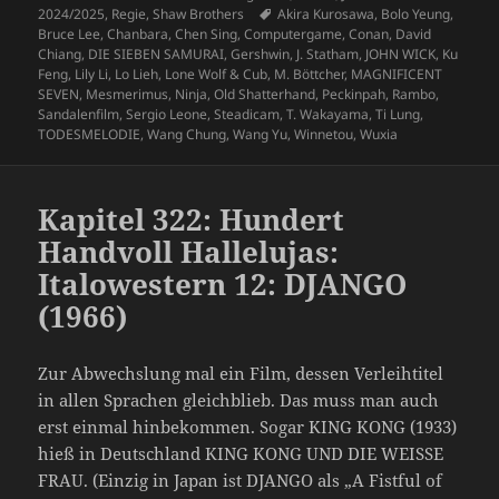
am
Schlagwörter
2024/2025
,
Regie
,
Shaw Brothers
Akira Kurosawa
,
Bolo Yeung
,
Bruce Lee
,
Chanbara
,
Chen Sing
,
Computergame
,
Conan
,
David
Chiang
,
DIE SIEBEN SAMURAI
,
Gershwin
,
J. Statham
,
JOHN WICK
,
Ku
Feng
,
Lily Li
,
Lo Lieh
,
Lone Wolf & Cub
,
M. Böttcher
,
MAGNIFICENT
SEVEN
,
Mesmerimus
,
Ninja
,
Old Shatterhand
,
Peckinpah
,
Rambo
,
Sandalenfilm
,
Sergio Leone
,
Steadicam
,
T. Wakayama
,
Ti Lung
,
TODESMELODIE
,
Wang Chung
,
Wang Yu
,
Winnetou
,
Wuxia
Kapitel 322: Hundert
Handvoll Hallelujas:
Italowestern 12: DJANGO
(1966)
Zur Abwechslung mal ein Film, dessen Verleihtitel
in allen Sprachen gleichblieb. Das muss man auch
erst einmal hinbekommen. Sogar KING KONG (1933)
hieß in Deutschland KING KONG UND DIE WEISSE
FRAU. (Einzig in Japan ist DJANGO als „A Fistful of