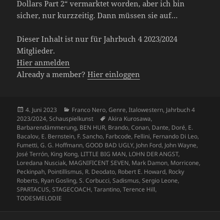
Dollars Part 2“ vermarktet worden, aber ich bin
sicher, nur kurzzeitig. Dann müssen sie auf…
Dieser Inhalt ist nur für Jahrbuch 4 2023/2024
Mitglieder.
Hier anmelden
Already a member?
Hier einloggen
Veröffentlicht
Kategorien
4. Juni 2023
Franco Nero
,
Genre
,
Italowestern
,
Jahrbuch 4
am
Schlagwörter
2023/2024
,
Schauspielkunst
Akira Kurosawa
,
Barbarendämmerung
,
BEN HUR
,
Brando
,
Conan
,
Dante
,
Doré
,
E.
Bacalov
,
E. Bernstein
,
F. Sancho
,
Farbcode
,
Fellini
,
Fernando Di Leo
,
Fumetti
,
G. G. Hoffmann
,
GOOD BAD UGLY
,
John Ford
,
John Wayne
,
José Terrón
,
King Kong
,
LITTLE BIG MAN
,
LOHN DER ANGST
,
Loredana Nusciak
,
MAGNIFICENT SEVEN
,
Mark Damon
,
Morricone
,
Peckinpah
,
Pointillismus
,
R. Deodato
,
Robert E. Howard
,
Rocky
Roberts
,
Ryan Gosling
,
S. Corbucci
,
Sadismus
,
Sergio Leone
,
SPARTACUS
,
STAGECOACH
,
Tarantino
,
Terence Hill
,
TODESMELODIE