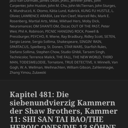
Jaco Van Dormael
,
James Dean
,
JAWS
,
Jennifer Jones
,
John
Carpenter
,
John Huston
,
John M. Chu
,
John McTiernan
,
John Sturges
,
K. Mundruczó
,
K. Otomo
,
Kátia Lund
,
Kubrick
,
KUNG FU HUSTLE
,
L.
Olivier
,
LAWRENCE ARABIA
,
Lee Van Cleef
,
Marcell Rév
,
Mark E.
Rosenberg
,
Martial Arts
,
Miike
,
Mikhael Hers
,
Moby Dick
,
Neuromancer
,
OM SHANTI OM
,
Oscar
,
OUT OF THE PAST
,
Peter
Weir
,
Phil A. Robinson
,
PICNIC HANGING ROCK
,
Powell &
Pressburger
,
PSYCHO
,
R. Wiene
,
Ray Bradbury
,
Ridley Scott
,
SE7EN
,
Sergio Leone
,
Sergio Sollima
,
Shakespeare
,
SINGIN' RAIN
,
SPARTACUS
,
Spielberg
,
St. Donen
,
STAR WARS
,
Starfish Rules
,
Stefano Sollima
,
Stephen Chow
,
Studio Ghibli
,
Tarsem Singh
,
Technicolor
,
Terrence Malick
,
THE FALL
,
THE NEW WORLD
,
THIRD
MAN
,
TODESMELODIE
,
Tornatore
,
TRUE DETECTIVE
,
V. Minnelli
,
Van
Gogh
,
W. A. Wellman
,
Weihnachten
,
William Gibson
,
Zahlenmagie
,
Zhang Yimou
,
Zulawski
Kapitel 481: Die
siebenundvierzig Kammern
der Shaw Brothers, Kammer
11: SHI SAN TAI BAO/THE
HEROIC ONES/DIE 13 SÖHNE