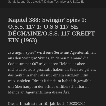
Sergio Leone
,
Sue Lloyd
,
T. Dalton
,
Technicolor
,
U.N.C.L.E.
Kapitel 388: Swingin’ Spies 1:
O.S.S. 117 1: O.S.S 117 SE
DÉCHAINE/O.S.S. 117 GREIFT
EIN (1963)
„Swingin‘ Spies“ wird eine Serie mit Agentenfilmen
aus den Swingin‘ Sixties, in denen niemand die
Codenummer 007 trägt, deren Helden es aber
nichtsdestotrotz geschafft haben, in Serie zu gehen,
das heißt: in mehr als nur einem einzigen Film
mitzuspielen. Dieses Kriterium habe ich gewählt,
um überhaupt in der schier unüberschaubaren
Menge an Agentenfilmen dieser Ära…
Dieser Inhalt ist nur für Jahrbuch 4 2023/2024