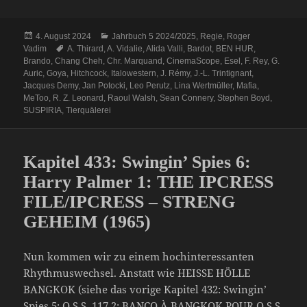
Veröffentlicht
Kategorien
4. August 2024
Jahrbuch 5 2024/2025
,
Regie
,
Roger
am
Schlagwörter
Vadim
A. Thirard
,
A. Vidalie
,
Alida Valli
,
Bardot
,
BEN HUR
,
Brando
,
Chang Cheh
,
Chr. Marquand
,
CinemaScope
,
Esel
,
F. Rey
,
G.
Auric
,
Goya
,
Hitchcock
,
Italowestern
,
J. Rémy
,
J.-L. Trintignant
,
Jacques Demy
,
Jan Potocki
,
Leo Perutz
,
Lina Wertmüller
,
Mafia
,
MeToo
,
R. Z. Leonard
,
Raoul Walsh
,
Sean Connery
,
Stephen Boyd
,
SUSPIRIA
,
Tierquälerei
Kapitel 433: Swingin’ Spies 6:
Harry Palmer 1: THE IPCRESS
FILE/IPCRESS – STRENG
GEHEIM (1965)
Nun kommen wir zu einem hochinteressanten
Rhythmuswechsel. Anstatt wie HEISSE HÖLLE
BANGKOK (siehe das vorige Kapitel 432: Swingin’
Spies 5: O.S.S. 117 2: BANCO À BANGKOK POUR O.S.S.