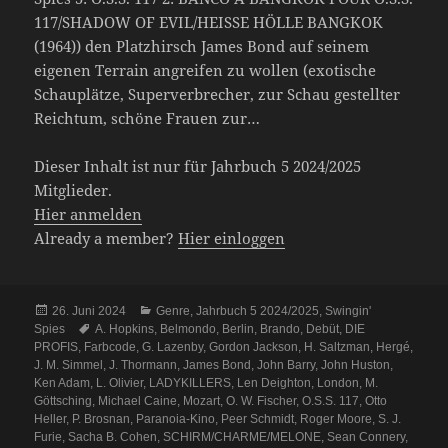
117/SHADOW OF EVIL/HEISSE HÖLLE BANGKOK
(1964)) den Platzhirsch James Bond auf seinem
eigenen Terrain angreifen zu wollen (exotische
Schauplätze, Superverbrecher, zur Schau gestellter
Reichtum, schöne Frauen zur…
Dieser Inhalt ist nur für Jahrbuch 5 2024/2025
Mitglieder.
Hier anmelden
Already a member?
Hier einloggen
Veröffentlicht
Kategorien
26. Juni 2024
Genre
,
Jahrbuch 5 2024/2025
,
Swingin'
am
Schlagwörter
Spies
A. Hopkins
,
Belmondo
,
Berlin
,
Brando
,
Debüt
,
DIE
PROFIS
,
Farbcode
,
G. Lazenby
,
Gordon Jackson
,
H. Saltzman
,
Hergé
,
J. M. Simmel
,
J. Thormann
,
James Bond
,
John Barry
,
John Huston
,
Ken Adam
,
L. Olivier
,
LADYKILLERS
,
Len Deighton
,
London
,
M.
Göttsching
,
Michael Caine
,
Mozart
,
O. W. Fischer
,
O.S.S. 117
,
Otto
Heller
,
P. Brosnan
,
Paranoia-Kino
,
Peer Schmidt
,
Roger Moore
,
S. J.
Furie
,
Sacha B. Cohen
,
SCHIRM/CHARME/MELONE
,
Sean Connery
,