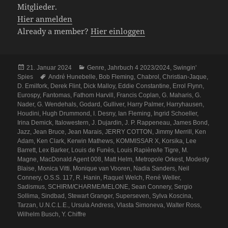
Mitglieder.
Hier anmelden
Already a member?
Hier einloggen
Veröffentlicht
Kategorien
21. Januar 2024
Genre
,
Jahrbuch 4 2023/2024
,
Swingin'
am
Schlagwörter
Spies
André Hunebelle
,
Bob Fleming
,
Chabrol
,
Christian-Jaque
,
D. Emilfork
,
Derek Flint
,
Dick Malloy
,
Eddie Constantine
,
Errol Flynn
,
Eurospy
,
Fantomas
,
Fathom Harvill
,
Francis Coplan
,
G. Maharis
,
G.
Nader
,
G. Wendehals
,
Godard
,
Gulliver
,
Harry Palmer
,
Harryhausen
,
Houdini
,
Hugh Drummond
,
I. Desny
,
Ian Fleming
,
Ingrid Schoeller
,
Irina Demick
,
Italowestern
,
J. Dujardin
,
J. P. Rappeneau
,
James Bond
,
Jazz
,
Jean Bruce
,
Jean Marais
,
JERRY COTTON
,
Jimmy Merrill
,
Ken
Adam
,
Ken Clark
,
Kerwin Mathews
,
KOMMISSAR X
,
Korsika
,
Lee
Barrett
,
Lex Barker
,
Louis de Funès
,
Louis Rapière/le Tigre
,
M.
Magne
,
MacDonald Agent 008
,
Matt Helm
,
Metropole Orkest
,
Modesty
Blaise
,
Monica Vitti
,
Monique van Vooren
,
Nadia Sanders
,
Neil
Connery
,
O.S.S. 117
,
R. Hanin
,
Raquel Welch
,
René Weller
,
Sadismus
,
SCHIRM/CHARME/MELONE
,
Sean Connery
,
Sergio
Sollima
,
Sindbad
,
Stewart Granger
,
Superseven
,
Sylva Koscina
,
Tarzan
,
U.N.C.L.E.
,
Ursula Andress
,
Vlasta Simoneva
,
Walter Ross
,
Wilhelm Busch
,
Y. Chiffre