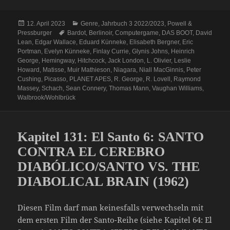
Veröffentlicht
Kategorien
12. April 2023
Genre
,
Jahrbuch 3 2022/2023
,
Powell &
am
Schlagwörter
Pressburger
Bardot
,
Berlinoir
,
Computergame
,
DAS BOOT
,
David
Lean
,
Edgar Wallace
,
Eduard Künneke
,
Elisabeth Bergner
,
Eric
Portman
,
Evelyn Künneke
,
Finlay Currie
,
Glynis Johns
,
Heinrich
George
,
Hemingway
,
Hitchcock
,
Jack London
,
L. Olivier
,
Leslie
Howard
,
Matisse
,
Muir Mathieson
,
Niagara
,
Niall MacGinnis
,
Peter
Cushing
,
Picasso
,
PLANET APES
,
R. George
,
R. Lovell
,
Raymond
Massey
,
Schach
,
Sean Connery
,
Thomas Mann
,
Vaughan Williams
,
Walbrook/Wohlbrück
Kapitel 131: El Santo 6: SANTO
CONTRA EL CEREBRO
DIABÓLICO/SANTO VS. THE
DIABOLICAL BRAIN (1962)
Diesen Film darf man keinesfalls verwechseln mit
dem ersten Film der Santo-Reihe (siehe Kapitel 64: El