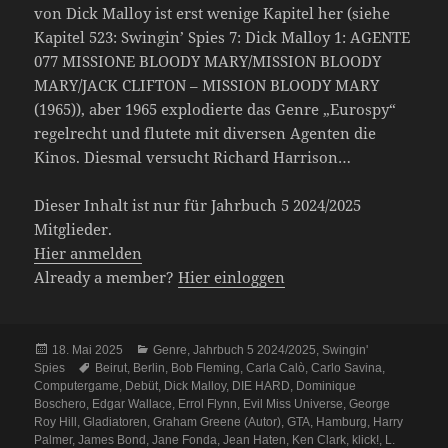
von Dick Malloy ist erst wenige Kapitel her (siehe
Kapitel 523: Swingin’ Spies 7: Dick Malloy 1: AGENTE
077 MISSIONE BLOODY MARY/MISSION BLOODY
MARY/JACK CLIFTON – MISSION BLOODY MARY
(1965)), aber 1965 explodierte das Genre „Eurospy“
regelrecht und flutete mit diversen Agenten die
Kinos. Diesmal versucht Richard Harrison…
Dieser Inhalt ist nur für Jahrbuch 5 2024/2025
Mitglieder.
Hier anmelden
Already a member?
Hier einloggen
Veröffentlicht
Kategorien
18. Mai 2025
Genre
,
Jahrbuch 5 2024/2025
,
Swingin'
am
Schlagwörter
Spies
Beirut
,
Berlin
,
Bob Fleming
,
Carla Calò
,
Carlo Savina
,
Computergame
,
Debüt
,
Dick Malloy
,
DIE HARD
,
Dominique
Boschero
,
Edgar Wallace
,
Errol Flynn
,
Evil Miss Universe
,
George
Roy Hill
,
Gladiatoren
,
Graham Greene (Autor)
,
GTA
,
Hamburg
,
Harry
Palmer
,
James Bond
,
Jane Fonda
,
Jean Haten
,
Ken Clark
,
klick!
,
L.