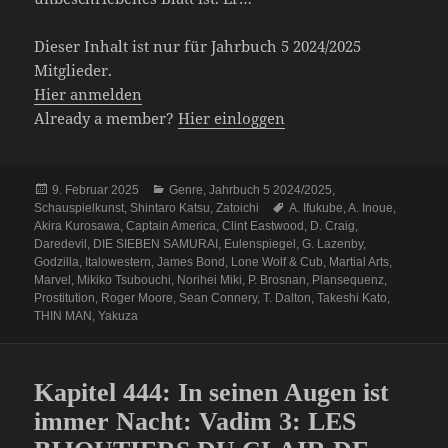
Dieser Inhalt ist nur für Jahrbuch 5 2024/2025
Mitglieder.
Hier anmelden
Already a member?
Hier einloggen
Veröffentlicht
Kategorien
9. Februar 2025
Genre
,
Jahrbuch 5 2024/2025
,
am
Schlagwörter
Schauspielkunst
,
Shintaro Katsu
,
Zatoichi
A. Ifukube
,
A. Inoue
,
Akira Kurosawa
,
Captain America
,
Clint Eastwood
,
D. Craig
,
Daredevil
,
DIE SIEBEN SAMURAI
,
Eulenspiegel
,
G. Lazenby
,
Godzilla
,
Italowestern
,
James Bond
,
Lone Wolf & Cub
,
Martial Arts
,
Marvel
,
Mikiko Tsubouchi
,
Norihei Miki
,
P. Brosnan
,
Plansequenz
,
Prostitution
,
Roger Moore
,
Sean Connery
,
T. Dalton
,
Takeshi Kato
,
THIN MAN
,
Yakuza
Kapitel 444: In seinen Augen ist
immer Nacht: Vadim 3: LES