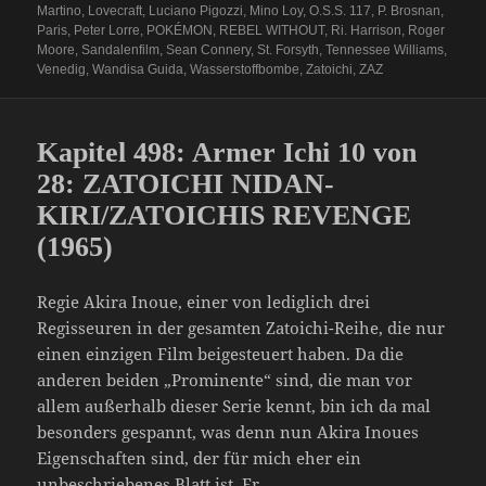
Martino
,
Lovecraft
,
Luciano Pigozzi
,
Mino Loy
,
O.S.S. 117
,
P. Brosnan
,
Paris
,
Peter Lorre
,
POKÉMON
,
REBEL WITHOUT
,
Ri. Harrison
,
Roger
Moore
,
Sandalenfilm
,
Sean Connery
,
St. Forsyth
,
Tennessee Williams
,
Venedig
,
Wandisa Guida
,
Wasserstoffbombe
,
Zatoichi
,
ZAZ
Kapitel 498: Armer Ichi 10 von
28: ZATOICHI NIDAN-
KIRI/ZATOICHIS REVENGE
(1965)
Regie Akira Inoue, einer von lediglich drei
Regisseuren in der gesamten Zatoichi-Reihe, die nur
einen einzigen Film beigesteuert haben. Da die
anderen beiden „Prominente“ sind, die man vor
allem außerhalb dieser Serie kennt, bin ich da mal
besonders gespannt, was denn nun Akira Inoues
Eigenschaften sind, der für mich eher ein
unbeschriebenes Blatt ist. Er…