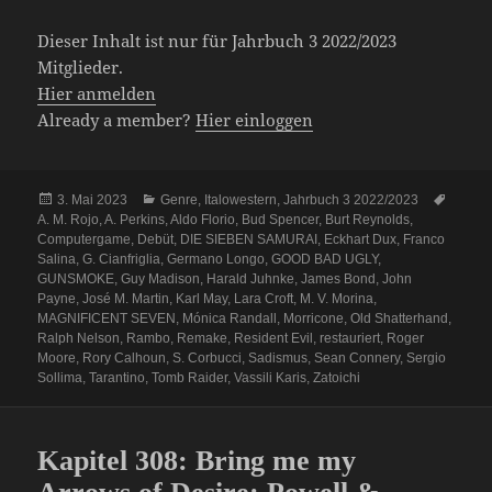
Dieser Inhalt ist nur für Jahrbuch 3 2022/2023
Mitglieder.
Hier anmelden
Already a member?
Hier einloggen
Veröffentlicht
Kategorien
Schlag
3. Mai 2023
Genre
,
Italowestern
,
Jahrbuch 3 2022/2023
am
A. M. Rojo
,
A. Perkins
,
Aldo Florio
,
Bud Spencer
,
Burt Reynolds
,
Computergame
,
Debüt
,
DIE SIEBEN SAMURAI
,
Eckhart Dux
,
Franco
Salina
,
G. Cianfriglia
,
Germano Longo
,
GOOD BAD UGLY
,
GUNSMOKE
,
Guy Madison
,
Harald Juhnke
,
James Bond
,
John
Payne
,
José M. Martin
,
Karl May
,
Lara Croft
,
M. V. Morina
,
MAGNIFICENT SEVEN
,
Mónica Randall
,
Morricone
,
Old Shatterhand
,
Ralph Nelson
,
Rambo
,
Remake
,
Resident Evil
,
restauriert
,
Roger
Moore
,
Rory Calhoun
,
S. Corbucci
,
Sadismus
,
Sean Connery
,
Sergio
Sollima
,
Tarantino
,
Tomb Raider
,
Vassili Karis
,
Zatoichi
Kapitel 308: Bring me my