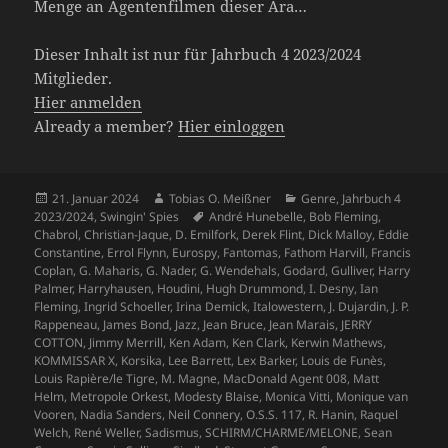
Menge an Agentenfilmen dieser Ära…
Dieser Inhalt ist nur für Jahrbuch 4 2023/2024
Mitglieder.
Hier anmelden
Already a member?
Hier einloggen
Veröffentlicht
Autor
Kategorien
21. Januar 2024
Tobias O. Meißner
Genre
,
Jahrbuch 4
am
Schlagwörter
2023/2024
,
Swingin' Spies
André Hunebelle
,
Bob Fleming
,
Chabrol
,
Christian-Jaque
,
D. Emilfork
,
Derek Flint
,
Dick Malloy
,
Eddie
Constantine
,
Errol Flynn
,
Eurospy
,
Fantomas
,
Fathom Harvill
,
Francis
Coplan
,
G. Maharis
,
G. Nader
,
G. Wendehals
,
Godard
,
Gulliver
,
Harry
Palmer
,
Harryhausen
,
Houdini
,
Hugh Drummond
,
I. Desny
,
Ian
Fleming
,
Ingrid Schoeller
,
Irina Demick
,
Italowestern
,
J. Dujardin
,
J. P.
Rappeneau
,
James Bond
,
Jazz
,
Jean Bruce
,
Jean Marais
,
JERRY
COTTON
,
Jimmy Merrill
,
Ken Adam
,
Ken Clark
,
Kerwin Mathews
,
KOMMISSAR X
,
Korsika
,
Lee Barrett
,
Lex Barker
,
Louis de Funès
,
Louis Rapière/le Tigre
,
M. Magne
,
MacDonald Agent 008
,
Matt
Helm
,
Metropole Orkest
,
Modesty Blaise
,
Monica Vitti
,
Monique van
Vooren
,
Nadia Sanders
,
Neil Connery
,
O.S.S. 117
,
R. Hanin
,
Raquel
Welch
,
René Weller
,
Sadismus
,
SCHIRM/CHARME/MELONE
,
Sean