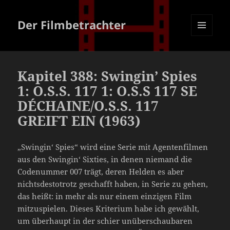
Der Filmbetrachter
MENÜ
UND
WIDGETS
Kapitel 388: Swingin’ Spies
1: O.S.S. 117 1: O.S.S 117 SE
DÉCHAINE/O.S.S. 117
GREIFT EIN (1963)
„Swingin‘ Spies“ wird eine Serie mit Agentenfilmen
aus den Swingin‘ Sixties, in denen niemand die
Codenummer 007 trägt, deren Helden es aber
nichtsdestotrotz geschafft haben, in Serie zu gehen,
das heißt: in mehr als nur einem einzigen Film
mitzuspielen. Dieses Kriterium habe ich gewählt,
um überhaupt in der schier unüberschaubaren