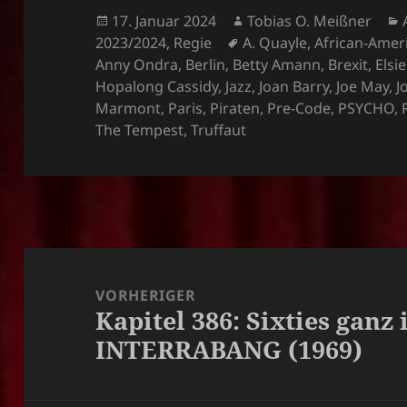
Veröffentlicht
Autor
17. Januar 2024
Tobias O. Meißner
am
Schlagwörter
2023/2024
,
Regie
A. Quayle
,
African-Amer
Anny Ondra
,
Berlin
,
Betty Amann
,
Brexit
,
Elsi
Hopalong Cassidy
,
Jazz
,
Joan Barry
,
Joe May
,
J
Marmont
,
Paris
,
Piraten
,
Pre-Code
,
PSYCHO
,
The Tempest
,
Truffaut
Beitragsnavigation
VORHERIGER
Kapitel 386: Sixties ganz 
Vorheriger
INTERRABANG (1969)
Beitrag: