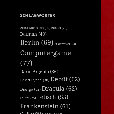
SCHLAGWÖRTER
Akira Kurosawa
(26)
Bardot
(26)
Batman
(40)
Berlin
(69)
Bilderrätsel
(23)
Computergame
(77)
Dario Argento
(36)
Debüt
(62)
David Lynch
(30)
Dracula
(62)
Django
(32)
Fetisch
(55)
Fellini
(25)
Frankenstein
(61)
Giallo
(35)