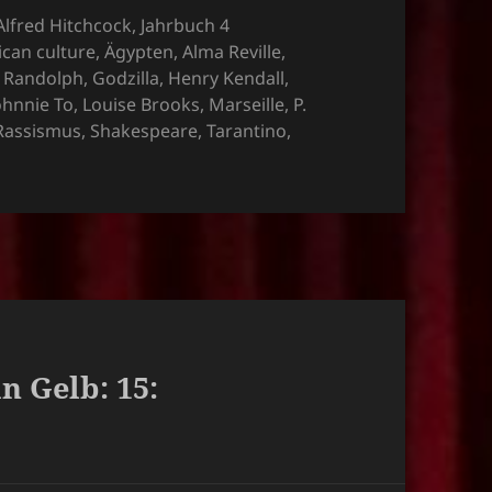
Kategorien
Alfred Hitchcock
,
Jahrbuch 4
ican culture
,
Ägypten
,
Alma Reville
,
e Randolph
,
Godzilla
,
Henry Kendall
,
ohnnie To
,
Louise Brooks
,
Marseille
,
P.
Rassismus
,
Shakespeare
,
Tarantino
,
in Gelb: 15: