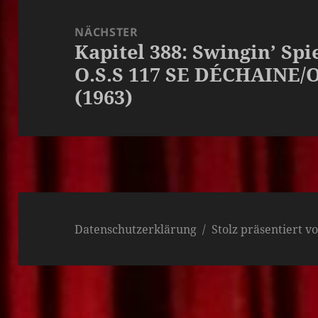
NÄCHSTER
Kapitel 388: Swingin’ Spies
Nächster
O.S.S 117 SE DÉCHAINE/O
Beitrag:
(1963)
Datenschutzerklärung
Stolz präsentiert 