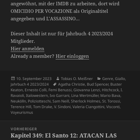
angewöhnt, mit der IMDB zu arbeiten, dort wird
OMICIDIO PER VOCAZIONE als Originaltitel
angegeben und L’ASSASSINO…
Dieser Inhalt ist nur für Jahrbuch 4 2023/2024
Mitglieder.
Hier anmelden
Already a member?
Hier einloggen
Veröffentlicht
Autor
Kategorien
10. September 2023
Tobias O. Meißner
Genre
,
Giallo
,
am
Schlagwörter
Jahrbuch 4 2023/2024
Agatha Christie
,
Bud Spencer
,
Buster
Keaton
,
Ernesto Colli
,
Femi Benussi
,
Giovanna Lenzi
,
Hitchcock
,
I.
Ravaioli
,
Italowestern
,
Ivo Garrani
,
Lina Wertmüller
,
Mario Bava
,
Neukölln
,
Poliziotteschi
,
Sam Neill
,
Sherlock Holmes
,
St. Torossi
,
Terence Hill
,
Tom Drake
,
V. Sindoni
,
Valeria Ciangottini
,
Visconti
,
Voyeurismus
Beitragsnavigation
VORHERIGER
Kapitel 349: El Santo 12: ATACAN LAS
Vorheriger