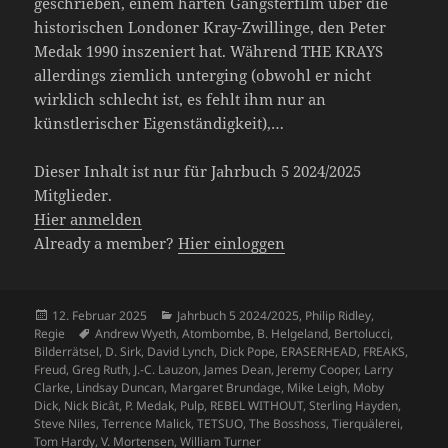
geschrieben, einem harten Gangsterfilm über die
historischen Londoner Kray-Zwillinge, den Peter
Medak 1990 inszeniert hat. Während THE KRAYS
allerdings ziemlich unterging (obwohl er nicht
wirklich schlecht ist, es fehlt ihm nur an
künstlerischer Eigenständigkeit),…
Dieser Inhalt ist nur für Jahrbuch 5 2024/2025
Mitglieder.
Hier anmelden
Already a member?
Hier einloggen
Veröffentlicht
Kategorien
12. Februar 2025
Jahrbuch 5 2024/2025
,
Philip Ridley
,
am
Schlagwörter
Regie
Andrew Wyeth
,
Atombombe
,
B. Helgeland
,
Bertolucci
,
Bilderrätsel
,
D. Sirk
,
David Lynch
,
Dick Pope
,
ERASERHEAD
,
FREAKS
,
Freud
,
Greg Ruth
,
J.-C. Lauzon
,
James Dean
,
Jeremy Cooper
,
Larry
Clarke
,
Lindsay Duncan
,
Margaret Brundage
,
Mike Leigh
,
Moby
Dick
,
Nick Bicât
,
P. Medak
,
Pulp
,
REBEL WITHOUT
,
Sterling Hayden
,
Steve Niles
,
Terrence Malick
,
TETSUO
,
The Bosshoss
,
Tierquälerei
,
Tom Hardy
,
V. Mortensen
,
William Turner