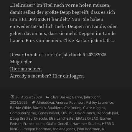
„Hellraiser“ im Titel nach vorne holen müssen,
damit selbst der größte Depp begreift, dass es sich
um HELLRAISER II handelt? Nun: Sie haben
entweder tatsächlich mehr Deppen im Lande, oder
gehen davon aus, dass sie mehr Deppen im Lande
haben. Eins von beidem. Clive Barker jedenfalls…
Dieser Inhalt ist nur für Jahrbuch 5 2024/2025
Mitglieder.
Hier anmelden
Already a member?
Hier einloggen
Veröffentlicht
Kategorien
28. August 2024
Clive Barker
,
Genre
,
Jahrbuch 5
am
Schlagwörter
2024/2025
Almodóvar
,
Andrew Robinson
,
Ashley Laurence
,
Barbie Wilde
,
Batman
,
Bouldern
,
Chr. Young
,
Clare Higgins
,
Computergame
,
Coney Island
,
Cthulhu
,
David Lynch
,
Deborah Joel
,
Doug Bradley
,
Dracula
,
Elsa Lanchester
,
ERASERHEAD
,
Escher
,
Fetisch
,
Frankenstein
,
Giallo
,
Godzilla
,
Hammer Studios
,
HERR D.
RINGE
,
Imogen Boorman
,
Indiana Jones
,
John Boorman
,
K.