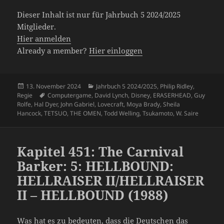
Dieser Inhalt ist nur für Jahrbuch 5 2024/2025
Mitglieder.
Hier anmelden
Already a member?
Hier einloggen
Veröffentlicht
Kategorien
13. November 2024
Jahrbuch 5 2024/2025
,
Philip Ridley
,
am
Schlagwörter
Regie
Computergame
,
David Lynch
,
Disney
,
ERASERHEAD
,
Guy
Rolfe
,
Hal Dyer
,
John Gabriel
,
Lovecraft
,
Moya Brady
,
Sheila
Hancock
,
TETSUO
,
THE OMEN
,
Todd Welling
,
Tsukamoto
,
W. Saire
Kapitel 451: The Carnival
Barker: 5: HELLBOUND:
HELLRAISER II/HELLRAISER
II – HELLBOUND (1988)
Was hat es zu bedeuten, dass die Deutschen das