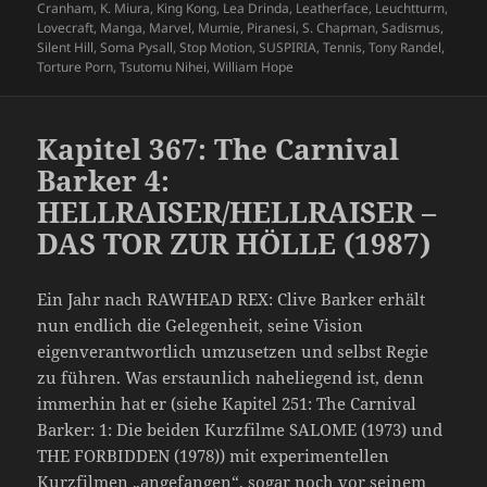
Cranham
,
K. Miura
,
King Kong
,
Lea Drinda
,
Leatherface
,
Leuchtturm
,
Lovecraft
,
Manga
,
Marvel
,
Mumie
,
Piranesi
,
S. Chapman
,
Sadismus
,
Silent Hill
,
Soma Pysall
,
Stop Motion
,
SUSPIRIA
,
Tennis
,
Tony Randel
,
Torture Porn
,
Tsutomu Nihei
,
William Hope
Kapitel 367: The Carnival
Barker 4:
HELLRAISER/HELLRAISER –
DAS TOR ZUR HÖLLE (1987)
Ein Jahr nach RAWHEAD REX: Clive Barker erhält
nun endlich die Gelegenheit, seine Vision
eigenverantwortlich umzusetzen und selbst Regie
zu führen. Was erstaunlich naheliegend ist, denn
immerhin hat er (siehe Kapitel 251: The Carnival
Barker: 1: Die beiden Kurzfilme SALOME (1973) und
THE FORBIDDEN (1978)) mit experimentellen
Kurzfilmen „angefangen“, sogar noch vor seinem