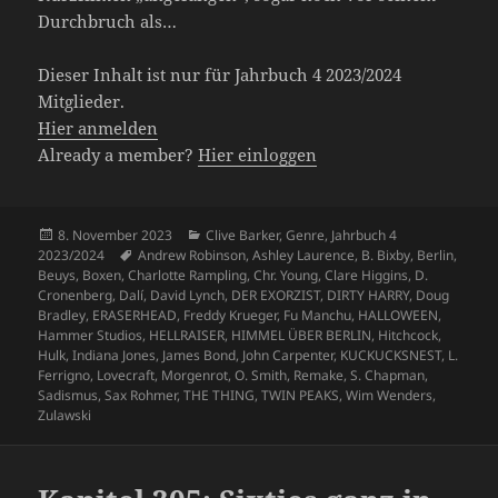
Durchbruch als…
Dieser Inhalt ist nur für Jahrbuch 4 2023/2024
Mitglieder.
Hier anmelden
Already a member?
Hier einloggen
Veröffentlicht
Kategorien
8. November 2023
Clive Barker
,
Genre
,
Jahrbuch 4
am
Schlagwörter
2023/2024
Andrew Robinson
,
Ashley Laurence
,
B. Bixby
,
Berlin
,
Beuys
,
Boxen
,
Charlotte Rampling
,
Chr. Young
,
Clare Higgins
,
D.
Cronenberg
,
Dalí
,
David Lynch
,
DER EXORZIST
,
DIRTY HARRY
,
Doug
Bradley
,
ERASERHEAD
,
Freddy Krueger
,
Fu Manchu
,
HALLOWEEN
,
Hammer Studios
,
HELLRAISER
,
HIMMEL ÜBER BERLIN
,
Hitchcock
,
Hulk
,
Indiana Jones
,
James Bond
,
John Carpenter
,
KUCKUCKSNEST
,
L.
Ferrigno
,
Lovecraft
,
Morgenrot
,
O. Smith
,
Remake
,
S. Chapman
,
Sadismus
,
Sax Rohmer
,
THE THING
,
TWIN PEAKS
,
Wim Wenders
,
Zulawski