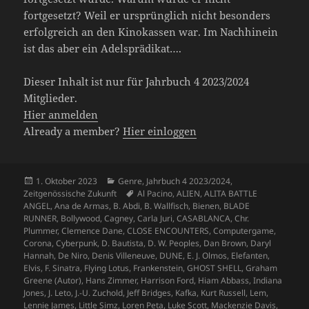
fortgesetzt? Weil er ursprünglich nicht besonders
erfolgreich an den Kinokassen war. Im Nachhinein
ist das aber ein Adelsprädikat….
Dieser Inhalt ist nur für Jahrbuch 4 2023/2024
Mitglieder.
Hier anmelden
Already a member?
Hier einloggen
Veröffentlicht
Kategorien
1. Oktober 2023
Genre
,
Jahrbuch 4 2023/2024
,
am
Schlagwörter
Zeitgenössische Zukunft
Al Pacino
,
ALIEN
,
ALITA BATTLE
ANGEL
,
Ana de Armas
,
B. Abdi
,
B. Wallfisch
,
Bienen
,
BLADE
RUNNER
,
Bollywood
,
Cagney
,
Carla Juri
,
CASABLANCA
,
Chr.
Plummer
,
Clemence Dane
,
CLOSE ENCOUNTERS
,
Computergame
,
Corona
,
Cyberpunk
,
D. Bautista
,
D. W. Peoples
,
Dan Brown
,
Daryl
Hannah
,
De Niro
,
Denis Villeneuve
,
DUNE
,
E. J. Olmos
,
Elefanten
,
Elvis
,
F. Sinatra
,
Flying Lotus
,
Frankenstein
,
GHOST SHELL
,
Graham
Greene (Autor)
,
Hans Zimmer
,
Harrison Ford
,
Hiam Abbass
,
Indiana
Jones
,
J. Leto
,
J.-U. Zuchold
,
Jeff Bridges
,
Kafka
,
Kurt Russell
,
Lem
,
Lennie James
,
Little Simz
,
Loren Peta
,
Luke Scott
,
Mackenzie Davis
,