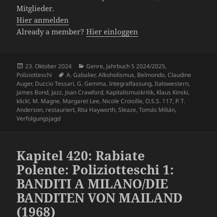
Mitglieder.
Hier anmelden
Already a member?
Hier einloggen
Veröffentlicht
Kategorien
23. Oktober 2024
Genre
,
Jahrbuch 5 2024/2025
,
am
Schlagwörter
Poliziotteschi
A. Gabalier
,
Alkoholismus
,
Belmondo
,
Claudine
Auger
,
Duccio Tessari
,
G. Gemma
,
Integralfassung
,
Italowestern
,
James Bond
,
Jazz
,
Joan Crawford
,
Kapitalismuskritik
,
Klaus Kinski
,
klick!
,
M. Magne
,
Margaret Lee
,
Nicole Croisille
,
O.S.S. 117
,
P. T.
Anderson
,
restauriert
,
Rita Hayworth
,
Sleaze
,
Tomás Milián
,
Verfolgungsjagd
Kapitel 420: Rabiate
Polente: Poliziotteschi 1:
BANDITI A MILANO/DIE
BANDITEN VON MAILAND
(1968)