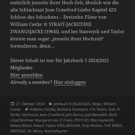
natürlich jenseits ihrer Hoch-Zeit, ähnlich wie die
alte Schlachtaxt Joan Crawford (siehe Kapitel 423:
Schloss des Schockens – Dreizehn Filme von
William Castle: 8: STRAIT-JACKET/DIE
ZWANGSJACKE (1964)), und bei Stanwyck und Taylor
könnte man sogar „jenseits ihrer Hochzeit“
formulieren, denn…
Dieser Inhalt ist nur für Jahrbuch 5 2024/2025
Mitglieder.
Hier anmelden
Already a member?
Hier einloggen
Veröffentlicht
Kategorien
27. Oktober 2024
Jahrbuch 5 2024/2025
,
Regie
,
William
am
Schlagwörter
Castle
Addams Family
,
Barbara Stanwyck
,
Chr. Nolan
,
Dalí
,
H.
Rorke
,
Hitchcock
,
Joan Crawford
,
John Barry
,
Judi Meredith
,
klick!
,
Lloyd Bochner
,
Margaret Lee
,
P. Frees
,
PSYCHO
,
Rita Hayworth
,
Robert Bloch
,
Robert Taylor
,
SPELLBOUND
,
Stop Motion
,
THE BIRDS
,
VERTIGO
,
Vic Mizzy
,
Wachsfiguren