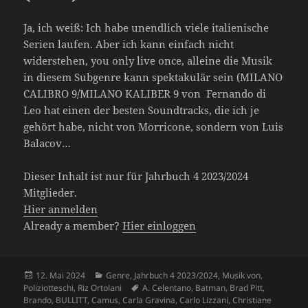
Ja, ich weiß: Ich habe unendlich viele italienische
Serien laufen. Aber ich kann einfach nicht
widerstehen, you only live once, alleine die Musik
in diesem Subgenre kann spektakulär sein (MILANO
CALIBRO 9/MILANO KALIBER 9 von Fernando di
Leo hat einen der besten Soundtracks, die ich je
gehört habe, nicht von Morricone, sondern von Luis
Balacov…
Dieser Inhalt ist nur für Jahrbuch 4 2023/2024
Mitglieder.
Hier anmelden
Already a member?
Hier einloggen
Veröffentlicht
Kategorien
12. Mai 2024
Genre
,
Jahrbuch 4 2023/2024
,
Musik von
,
am
Schlagwörter
Poliziotteschi
,
Riz Ortolani
A. Celentano
,
Batman
,
Brad Pitt
,
Brando
,
BULLITT
,
Camus
,
Carla Gravina
,
Carlo Lizzani
,
Christiane