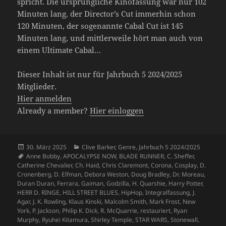
spricht. Die ursprüngliche Kinofassung war nur 102
Minuten lang, der Director’s Cut immerhin schon
120 Minuten, der sogenannte Cabal Cut ist 145
Minuten lang, und mittlerweile hört man auch von
einem Ultimate Cabal…
Dieser Inhalt ist nur für Jahrbuch 5 2024/2025
Mitglieder.
Hier anmelden
Already a member?
Hier einloggen
Veröffentlicht
Kategorien
30. März 2025
Clive Barker
,
Genre
,
Jahrbuch 5 2024/2025
am
Schlagwörter
Anne Bobby
,
APOCALYPSE NOW
,
BLADE RUNNER
,
C. Sheffer
,
Catherine Chevalier
,
Ch. Haid
,
Chris Claremont
,
Corona
,
Cosplay
,
D.
Cronenberg
,
D. Elfman
,
Debora Weston
,
Doug Bradley
,
Dr. Moreau
,
Duran Duran
,
Ferrara
,
Gaiman
,
Godzilla
,
H. Quarshie
,
Harry Potter
,
HERR D. RINGE
,
HILL STREET BLUES
,
HipHop
,
Integralfassung
,
J.
Agar
,
J. K. Rowling
,
Klaus Kinski
,
Malcolm Smith
,
Mark Frost
,
New
York
,
P. Jackson
,
Philip K. Dick
,
R. McQuarrie
,
restauriert
,
Ryan
Murphy
,
Ryuhei Kitamura
,
Shirley Temple
,
STAR WARS
,
Stonewall
,