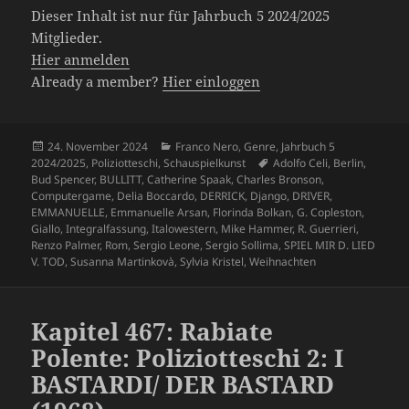
Dieser Inhalt ist nur für Jahrbuch 5 2024/2025
Mitglieder.
Hier anmelden
Already a member?
Hier einloggen
Veröffentlicht
Kategorien
24. November 2024
Franco Nero
,
Genre
,
Jahrbuch 5
am
Schlagwörter
2024/2025
,
Poliziotteschi
,
Schauspielkunst
Adolfo Celi
,
Berlin
,
Bud Spencer
,
BULLITT
,
Catherine Spaak
,
Charles Bronson
,
Computergame
,
Delia Boccardo
,
DERRICK
,
Django
,
DRIVER
,
EMMANUELLE
,
Emmanuelle Arsan
,
Florinda Bolkan
,
G. Copleston
,
Giallo
,
Integralfassung
,
Italowestern
,
Mike Hammer
,
R. Guerrieri
,
Renzo Palmer
,
Rom
,
Sergio Leone
,
Sergio Sollima
,
SPIEL MIR D. LIED
V. TOD
,
Susanna Martinkovà
,
Sylvia Kristel
,
Weihnachten
Kapitel 467: Rabiate
Polente: Poliziotteschi 2: I
BASTARDI/ DER BASTARD