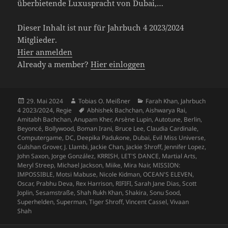
überbietende Luxuspracht von Dubai,…
Dieser Inhalt ist nur für Jahrbuch 4 2023/2024
Mitglieder.
Hier anmelden
Already a member?
Hier einloggen
Veröffentlicht
Autor
Kategorien
29. Mai 2024
Tobias O. Meißner
Farah Khan
,
Jahrbuch
am
Schlagwörter
4 2023/2024
,
Regie
Abhishek Bachchan
,
Aishwarya Rai
,
Amitabh Bachchan
,
Anupam Kher
,
Arsène Lupin
,
Autotune
,
Berlin
,
Beyoncé
,
Bollywood
,
Boman Irani
,
Bruce Lee
,
Claudia Cardinale
,
Computergame
,
DC
,
Deepika Padukone
,
Dubai
,
Evil Miss Universe
,
Gulshan Grover
,
J. Llambi
,
Jackie Chan
,
Jackie Shroff
,
Jennifer Lopez
,
John Saxon
,
Jorge González
,
KRRISH
,
LET'S DANCE
,
Martial Arts
,
Meryl Streep
,
Michael Jackson
,
Miike
,
Mira Nair
,
MISSION:
IMPOSSIBLE
,
Motsi Mabuse
,
Nicole Kidman
,
OCEAN'S ELEVEN
,
Oscar
,
Prabhu Deva
,
Rex Harrison
,
RIFIFI
,
Sarah Jane Dias
,
Scott
Joplin
,
Sesamstraße
,
Shah Rukh Khan
,
Shakira
,
Sonu Sood
,
Superhelden
,
Superman
,
Tiger Shroff
,
Vincent Cassel
,
Vivaan
Shah