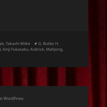
Schlagwörter
ie
,
Takashi Miike
G. Butler
,
H.
l
,
Kinji Fukasaku
,
Kubrick
,
Mahjong
,
von WordPress