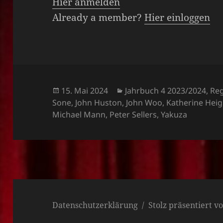
Hier anmelden
Already a member?
Hier einloggen
Veröffentlicht
Kategorien
15. Mai 2024
Jahrbuch 4 2023/2024
,
Reg
am
Sone
,
John Huston
,
John Woo
,
Katherine Heig
Michael Mann
,
Peter Sellers
,
Yakuza
Datenschutzerklärung
Stolz präsentiert 