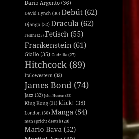
Dario Argento
(36)
Debüt
(62)
David Lynch
(30)
Dracula
(62)
Django
(32)
Fetisch
(55)
Fellini
(25)
Frankenstein
(61)
Giallo
(35)
Godzilla
(27)
Hitchcock
(89)
Italowestern
(32)
James Bond
(74)
Jazz
(32)
John Huston
(23)
klick!
(38)
King Kong
(31)
Manga
(54)
London
(30)
man spricht deutsh
(28)
Mario Bava
(52)