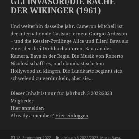
GLI INVASORI/DIE RACHE
DER WIKINGER (1961)
Und weiterhin dasselbe Jahr. Cameron Mitchell ist
der internationale Gaststar, erneut Giorgio Ardisson
– und die Kessler-Zwillinge Alice und Ellen! Bava als
einer der drei Drehbuchautoren, Bava an der
Kamera, Bava in der Regie. Die Musik von Roberto
Nicolosi schafft es, nach bombastischstem
Hollywood zu klingen. Die Landkarte beginnt sich
schwelend zu verdunkeln, aber sie…
Dieser Inhalt ist nur für Jahrbuch 3 2022/2023
Mitglieder.
Hier anmelden
Already a member?
Hier einloggen
Veröffentlicht
Kategorien
18. September 2022
Jahrbuch 3 2022/2023
,
Mario Bava
,