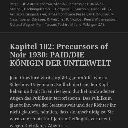
am
Schlagwörter
Regie
Akira Kurosawa
,
Alice & Ellen Kessler
,
BONANZA
,
C.
Mitchell
,
Dschungelcamp
,
E. Borgnine
,
F. Giacobini
,
Folco Lulli
,
G.
Ardisson
,
Ginger Baker
,
James Bond
,
Jane Russell
,
Kirk Douglas
,
M.
Nascimbene
,
Odyssee
,
R. Fleischer
,
R. Nicolosi
,
Reese Witherspoon
,
Richard Wagner
,
Rom
,
Tarzan
,
Toshiro Mifune
,
Wikinger
,
ZAZ
Kapitel 102: Precursors of
Noir 1930: PAID/DIE
KÖNIGIN DER UNTERWELT
Joan Crawford wird sorgfältig „enthüllt“ wie ein
Sideshow-Ungeheuer. Endlich darf sie den Kopf
heben und mit ihren riesigen, dunkel umränderten
Augen das Publikum terrorisieren! Das Publikum
glaubt ihr, was der Staatsanwalt und der Richter ihr
nicht glauben, nämlich, dass sie unschuldig ist. Sie
wird zu drei bis fünf Jahren Gefängnis verurteilt,
wegen Diebstahls. Aber es…