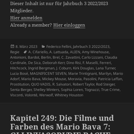
Dieser Inhalt ist nur für Jahrbuch 3 2022/2023
Mitglieder.
Hier anmelden
Already a member?
Hier einloggen
Veröffentlicht
Kategorien
8. März 2023
Federico Fellini
,
Jahrbuch 3 2022/2023
,
am
Schlagwörter
Regie
A. Cifariello
,
A. Lattuada
,
ALIEN
,
Amy Winehouse
,
Antonioni
,
Bardot
,
Berlin
,
Brel
,
C. Zavattini
,
Carlo Lizzani
,
Claudia
Cardinale
,
De Sica
,
Deborah Kerr
,
Dino Risi
,
F. Maselli
,
Ferreri
,
Hitchcock
,
Ingrid Bergman
,
J. Coburn
,
Kirk Douglas
,
Lana Turner
,
Lucia Bosé
,
MAGNIFICENT SEVEN
,
Marie Trintignant
,
Marilyn
,
Mario
Adorf
,
Mario Bava
,
Mickey Mouse
,
Moravia
,
Pasolini
,
Patricia Laffan
,
Prostitution
,
QUO VADIS
,
R. Salvatori
,
Robert Taylor
,
Rod Steiger
,
Senta Berger
,
Shelley Winters
,
Sophia Loren
,
Tognazzi
,
True Crime
,
Visconti
,
Volonté
,
Werwolf
,
Whitney Houston
Kapitel 249: Die Filme und
Farben des Mario Bava 7: