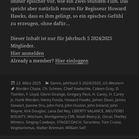
immer epischer vor, wie ein Zwei-Stunden-Film. Das
spricht aber natürlich enorm für Regisseur Howard
Hawks, dass es ihm gelingt, so ein episches Gefühl
zu erzeugen, ohne dafür…
Dieser Inhalt ist nur für Jahrbuch 5 2024/2025
Mitglieder.
Hier anmelden
Already a member?
Hier einloggen
Veröffentlicht
Kategorien
23. März 2025
Genre
,
Jahrbuch 5 2024/2025
,
US-Western
am
Schlagwörter
Borden Chase
,
Ch. Schnee
,
Chief Yowlachie
,
Coleen Gray
,
D.
Tiomkin
,
F. Lloyd
,
Glenn Strange
,
Gregory Peck
,
H. Carey
,
H. Carey
Jr.
,
Hank Worden
,
Henry Fonda
,
Howard Hawks
,
James Dean
,
James
Stewart
,
Joanne Dru
,
John Ford
,
John Huston
,
John Ireland
,
John
Wayne
,
Kirk Douglas
,
Lana Del Rey
,
LIBERTY VALANCE
,
MEUTEREI
BOUNTY
,
Mitchum
,
Montgomery Clift
,
Noah Beery Jr.
,
Oscar
,
Shelley
Winters
,
Singing Cowboys
,
STAGECOACH
,
Tarantino
,
Tom Cruise
,
Vegetarismus
,
Walter Brennan
,
William Self