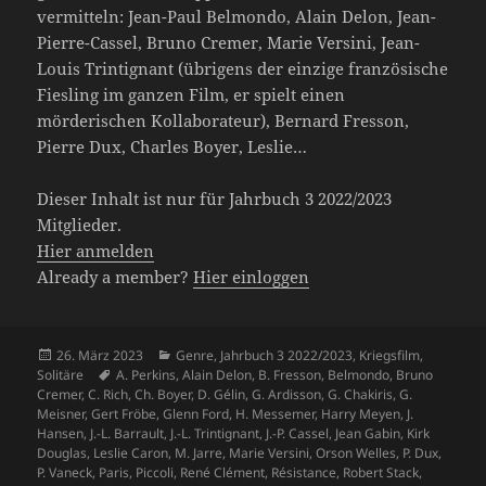
vermitteln: Jean-Paul Belmondo, Alain Delon, Jean-
Pierre-Cassel, Bruno Cremer, Marie Versini, Jean-
Louis Trintignant (übrigens der einzige französische
Fiesling im ganzen Film, er spielt einen
mörderischen Kollaborateur), Bernard Fresson,
Pierre Dux, Charles Boyer, Leslie…
Dieser Inhalt ist nur für Jahrbuch 3 2022/2023
Mitglieder.
Hier anmelden
Already a member?
Hier einloggen
Veröffentlicht
Kategorien
26. März 2023
Genre
,
Jahrbuch 3 2022/2023
,
Kriegsfilm
,
am
Schlagwörter
Solitäre
A. Perkins
,
Alain Delon
,
B. Fresson
,
Belmondo
,
Bruno
Cremer
,
C. Rich
,
Ch. Boyer
,
D. Gélin
,
G. Ardisson
,
G. Chakiris
,
G.
Meisner
,
Gert Fröbe
,
Glenn Ford
,
H. Messemer
,
Harry Meyen
,
J.
Hansen
,
J.-L. Barrault
,
J.-L. Trintignant
,
J.-P. Cassel
,
Jean Gabin
,
Kirk
Douglas
,
Leslie Caron
,
M. Jarre
,
Marie Versini
,
Orson Welles
,
P. Dux
,
P. Vaneck
,
Paris
,
Piccoli
,
René Clément
,
Résistance
,
Robert Stack
,