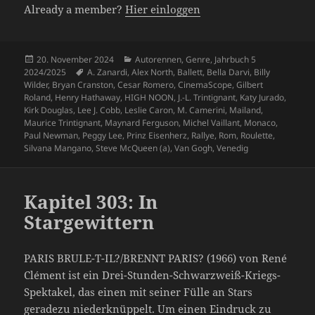
Already a member?
Hier einloggen
Veröffentlicht
Kategorien
20. November 2024
Autorennen
,
Genre
,
Jahrbuch 5
am
Schlagwörter
2024/2025
A. Zanardi
,
Alex North
,
Ballett
,
Bella Darvi
,
Billy
Wilder
,
Bryan Cranston
,
Cesar Romero
,
CinemaScope
,
Gilbert
Roland
,
Henry Hathaway
,
HIGH NOON
,
J.-L. Trintignant
,
Katy Jurado
,
Kirk Douglas
,
Lee J. Cobb
,
Leslie Caron
,
M. Camerini
,
Mailand
,
Maurice Trintignant
,
Maynard Ferguson
,
Michel Vaillant
,
Monaco
,
Paul Newman
,
Peggy Lee
,
Prinz Eisenherz
,
Rallye
,
Rom
,
Roulette
,
Silvana Mangano
,
Steve McQueen (a)
,
Van Gogh
,
Venedig
Kapitel 303: In
Stargewittern
PARIS BRULE-T-IL?/BRENNT PARIS? (1966) von René
Clément ist ein Drei-Stunden-Schwarzweiß-Kriegs-
Spektakel, das einen mit seiner Fülle an Stars
geradezu niederknüppelt. Um einen Eindruck zu