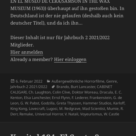
EN EL MUSEO DE CERA/SAMSON IN THE WAX
MUSEUM (1963)) überhaupt auf ihn gestoßen bin. In
Deutschland ist der nie gelaufen (deshalb auch kein
deutscher Titel), und da ich ihn…
Dieser Inhalt ist nur für Jahrbuch 2 2021/2022
Mitglieder.
Hier anmelden
Already a member?
Hier einloggen
Veröffentlicht
Kategorien
6. Februar 2022
Außergewöhnliche Horrorfilme
,
Genre
,
am
Schlagwörter
Jahrbuch 2 2021/2022
Brando
,
Burt Lancaster
,
CABINET
CALIGARI
,
Ch. Laughton
,
Colin Clive
,
Doktor Moreau
,
Dracula
,
E. C.
Kenton
,
Elsa Lanchester
,
Errol Flynn
,
F. Lederer
,
Frankenstein
,
G. de
Leon
,
G. W. Pabst
,
Godzilla
,
Greta Thyssen
,
Hammer Studios
,
Karloff
,
King Kong
,
Lovecraft
,
Lugosi
,
M. Redgrave
,
Mad Scientist
,
Mumie
,
R.
Derr
,
Remake
,
Universal Horror
,
V. Natali
,
Voyeurismus
,
W. Castle