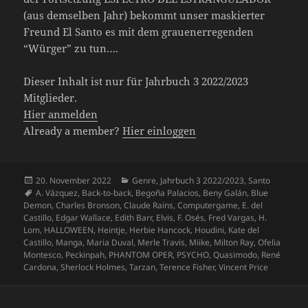
(aus demselben Jahr) bekommt unser maskierter
Freund El Santo es mit dem grauenerregenden
“Würger” zu tun….
Dieser Inhalt ist nur für Jahrbuch 3 2022/2023
Mitglieder.
Hier anmelden
Already a member?
Hier einloggen
Veröffentlicht
Kategorien
20. November 2022
Genre
,
Jahrbuch 3 2022/2023
,
Santo
am
Schlagwörter
A. Vázquez
,
Back-to-back
,
Begoña Palacios
,
Beny Galán
,
Blue
Demon
,
Charles Bronson
,
Claude Rains
,
Computergame
,
E. del
Castillo
,
Edgar Wallace
,
Edith Barr
,
Elvis
,
F. Osés
,
Fred Vargas
,
H.
Lom
,
HALLOWEEN
,
Heintje
,
Herbie Hancock
,
Houdini
,
Kate del
Castillo
,
Manga
,
Maria Duval
,
Merle Travis
,
Miike
,
Milton Ray
,
Ofelia
Montesco
,
Peckinpah
,
PHANTOM OPER
,
PSYCHO
,
Quasimodo
,
René
Cardona
,
Sherlock Holmes
,
Tarzan
,
Terence Fisher
,
Vincent Price