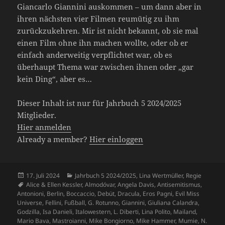
Giancarlo Giannini auskommen – um dann aber in
ihren nächsten vier Filmen reumütig zu ihm
zurückzukehren. Mir ist nicht bekannt, ob sie mal
einen Film ohne ihn machen wollte, oder ob er
einfach anderweitig verpflichtet war, ob es
überhaupt Thema war zwischen ihnen oder „gar
kein Ding“, aber es…
Dieser Inhalt ist nur für Jahrbuch 5 2024/2025
Mitglieder.
Hier anmelden
Already a member?
Hier einloggen
Veröffentlicht
Kategorien
17. Juli 2024
Jahrbuch 5 2024/2025
,
Lina Wertmüller
,
Regie
am
Schlagwörter
Alice & Ellen Kessler
,
Almodóvar
,
Angela Davis
,
Antisemitismus
,
Antonioni
,
Berlin
,
Boccaccio
,
Debüt
,
Dracula
,
Eros Pagni
,
Evil Miss
Universe
,
Fellini
,
Fußball
,
G. Rotunno
,
Giannini
,
Giuliana Calandra
,
Godzilla
,
Isa Danieli
,
Italowestern
,
L. Diberti
,
Lina Polito
,
Mailand
,
Mario Bava
,
Mastroianni
,
Mike Bongiorno
,
Mike Hammer
,
Mumie
,
N.