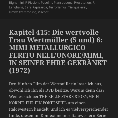
Bignamini
,
P. Piccioni
,
Pasolini
,
Plansequenz
,
Prostitution
,
R.
Langhans
,
Sara Rapisarda
,
Terrorismus
,
Tierquälerei
,
Umweltzerstörung
,
Visconti
Kapitel 415: Die wertvolle
Frau Wertmüller (5 und) 6:
MIMI METALLURGICO
FERITO NELL’ONORE/MIMI,
IN SEINER EHRE GEKRÄNKT
(1972)
Den fünften Film der Wertmüllerin lasse ich aus,
obwohl ich ihn als DVD besitze. Warum denn das?
Weil es sich bei THE BELLE STARR STORY/MEIN
KÖRPER FÜR EIN POKERSPIEL um einen
Italowestern handelt, und ich es vielversprechender
finde, diesen im Kontext meiner Italowestern-Serie