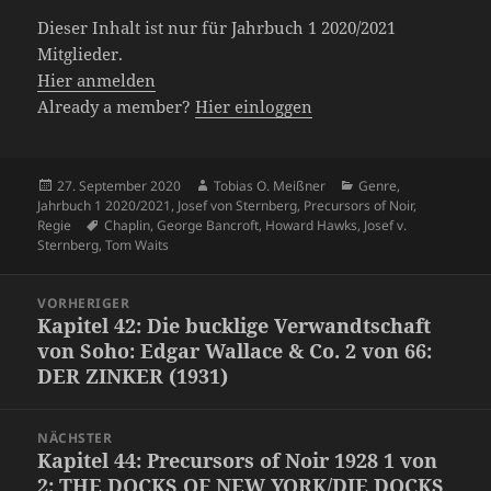
Dieser Inhalt ist nur für Jahrbuch 1 2020/2021
Mitglieder.
Hier anmelden
Already a member?
Hier einloggen
Veröffentlicht
Autor
Kategorien
27. September 2020
Tobias O. Meißner
Genre
,
am
Jahrbuch 1 2020/2021
,
Josef von Sternberg
,
Precursors of Noir
,
Schlagwörter
Regie
Chaplin
,
George Bancroft
,
Howard Hawks
,
Josef v.
Sternberg
,
Tom Waits
Beitragsnavigation
VORHERIGER
Kapitel 42: Die bucklige Verwandtschaft
Vorheriger
von Soho: Edgar Wallace & Co. 2 von 66:
Beitrag:
DER ZINKER (1931)
NÄCHSTER
Kapitel 44: Precursors of Noir 1928 1 von
Nächster
2: THE DOCKS OF NEW YORK/DIE DOCKS
Beitrag: