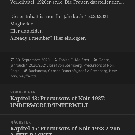
Verleihtitel, 1920er-style. Die Frauen darstellenden…
Dieser Inhalt ist nur für Jahrbuch 1 2020/2021
Mitglieder.
Hier anmelden
Already a member?
Hier einloggen
Veröffentlicht
Autor
Kategorien
30. September 2020
Tobias O. Meißner
Genre
,
am
Jahrbuch 1 2020/2021
,
Josef von Sternberg
,
Precursors of Noir
,
Schlagwörter
Regie
Baclanova
,
George Bancroft
,
Josef v. Sternberg
,
New
York
,
Seyffertitz
Beitragsnavigation
VORHERIGER
Kapitel 43: Precursors of Noir 1927:
Vorheriger
UNDERWORLD/UNTERWELT
Beitrag:
NÄCHSTER
Kapitel 45: Precursors of Noir 1928 2 von
Nächster