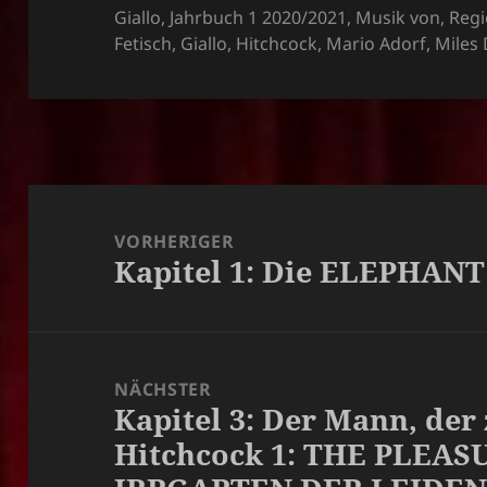
am
Giallo
,
Jahrbuch 1 2020/2021
,
Musik von
,
Regi
Fetisch
,
Giallo
,
Hitchcock
,
Mario Adorf
,
Miles 
Beitragsnavigation
VORHERIGER
Kapitel 1: Die ELEPHANT
Vorheriger
Beitrag:
NÄCHSTER
Kapitel 3: Der Mann, der 
Nächster
Hitchcock 1: THE PLEA
Beitrag: