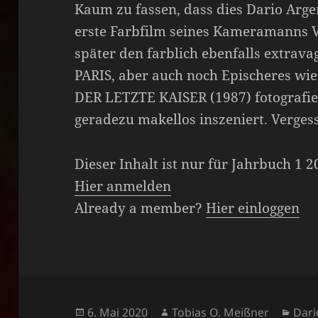
Kaum zu fassen, dass dies Dario Arge
erste Farbfilm seines Kameramanns Vi
später den farblich ebenfalls extr
PARIS, aber auch noch Epischeres w
DER LETZTE KAISER (1987) fotografier
geradezu makellos inszeniert. Verge
Dieser Inhalt ist nur für Jahrbuch 1 
Hier anmelden
Already a member?
Hier einloggen
Veröffentlicht
Autor
Kate
6. Mai 2020
Tobias O. Meißner
Dari