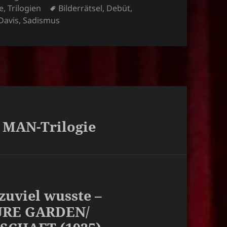
Schlagwörter
e
,
Trilogien
Bilderrätsel
,
Debüt
,
Davis
,
Sadismus
 MAN-Trilogie
zuviel wusste –
SURE GARDEN/