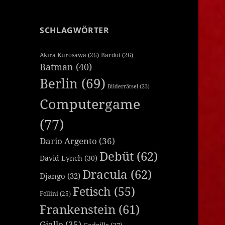
SCHLAGWÖRTER
Akira Kurosawa
(26)
Bardot
(26)
Batman
(40)
Berlin
(69)
Bilderrätsel
(23)
Computergame
(77)
Dario Argento
(36)
Debüt
(62)
David Lynch
(30)
Dracula
(62)
Django
(32)
Fetisch
(55)
Fellini
(25)
Frankenstein
(61)
Giallo
(35)