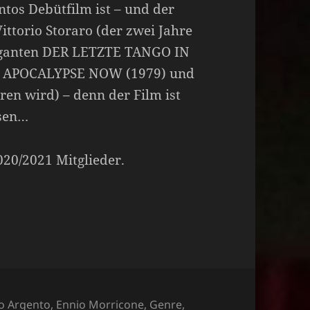
ntos Debütfilm ist – und der
ttorio Storaro (der zwei Jahre
avaganten DER LETZTE TANGO IN
ie APOCALYPSE NOW (1979) und
en wird) – denn der Film ist
ssen…
2020/2021 Mitglieder.
gorien
o Argento
,
Ennio Morricone
,
Genre
,