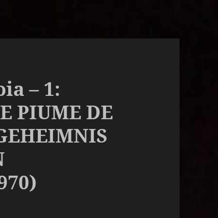
ia – 1:
E PIUME DE
 GEHEIMNIS
N
970)