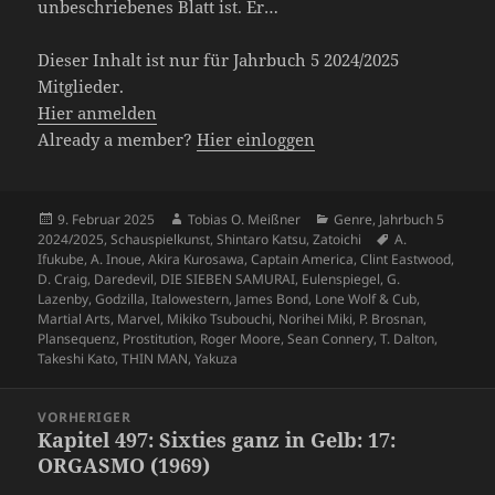
unbeschriebenes Blatt ist. Er…
Dieser Inhalt ist nur für Jahrbuch 5 2024/2025
Mitglieder.
Hier anmelden
Already a member?
Hier einloggen
Veröffentlicht
Autor
Kategorien
9. Februar 2025
Tobias O. Meißner
Genre
,
Jahrbuch 5
am
Schlagwörter
2024/2025
,
Schauspielkunst
,
Shintaro Katsu
,
Zatoichi
A.
Ifukube
,
A. Inoue
,
Akira Kurosawa
,
Captain America
,
Clint Eastwood
,
D. Craig
,
Daredevil
,
DIE SIEBEN SAMURAI
,
Eulenspiegel
,
G.
Lazenby
,
Godzilla
,
Italowestern
,
James Bond
,
Lone Wolf & Cub
,
Martial Arts
,
Marvel
,
Mikiko Tsubouchi
,
Norihei Miki
,
P. Brosnan
,
Plansequenz
,
Prostitution
,
Roger Moore
,
Sean Connery
,
T. Dalton
,
Takeshi Kato
,
THIN MAN
,
Yakuza
Beitragsnavigation
VORHERIGER
Kapitel 497: Sixties ganz in Gelb: 17:
Vorheriger
ORGASMO (1969)
Beitrag: