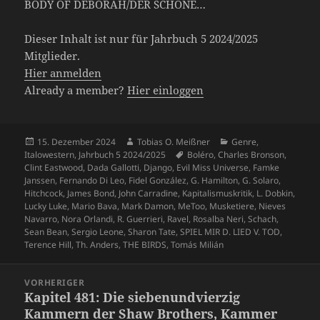
BODY OF DEBORAH/DER SCHÖNE…
Dieser Inhalt ist nur für Jahrbuch 5 2024/2025
Mitglieder.
Hier anmelden
Already a member?
Hier einloggen
Veröffentlicht
Autor
Kategorien
15. Dezember 2024
Tobias O. Meißner
Genre
,
am
Schlagwörter
Italowestern
,
Jahrbuch 5 2024/2025
Boléro
,
Charles Bronson
,
Clint Eastwood
,
Dada Gallotti
,
Django
,
Evil Miss Universe
,
Famke
Janssen
,
Fernando Di Leo
,
Fidel González
,
G. Hamilton
,
G. Solaro
,
Hitchcock
,
James Bond
,
John Carradine
,
Kapitalismuskritik
,
L. Dobkin
,
Lucky Luke
,
Mario Bava
,
Mark Damon
,
MeToo
,
Musketiere
,
Nieves
Navarro
,
Nora Orlandi
,
R. Guerrieri
,
Ravel
,
Rosalba Neri
,
Schach
,
Sean Bean
,
Sergio Leone
,
Sharon Tate
,
SPIEL MIR D. LIED V. TOD
,
Terence Hill
,
Th. Anders
,
THE BIRDS
,
Tomás Milián
Beitragsnavigation
VORHERIGER
Kapitel 481: Die siebenundvierzig
Vorheriger
Kammern der Shaw Brothers, Kammer
Beitrag: