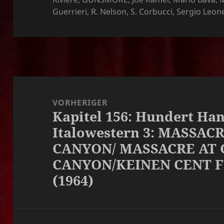
Guerrieri
,
R. Nelson
,
S. Corbucci
,
Sergio Leon
Beitragsnavigation
VORHERIGER
Kapitel 156: Hundert Han
Vorheriger
Italowestern 3: MASSA
Beitrag:
CANYON/ MASSACRE AT
CANYON/KEINEN CENT F
(1964)