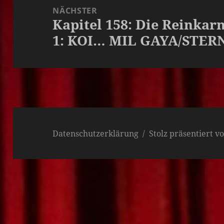
NÄCHSTER
Kapitel 158: Die Reinkar
Nächster
1: KOI… MIL GAYA/STER
Beitrag:
Datenschutzerklärung
Stolz präsentiert 