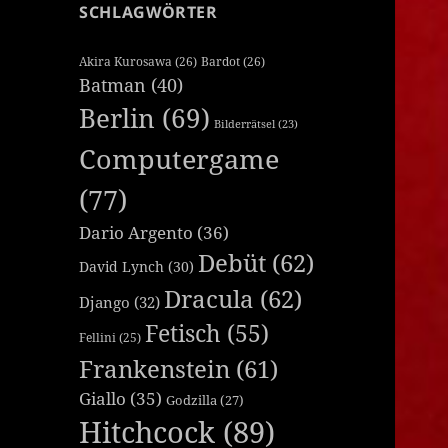
SCHLAGWÖRTER
Akira Kurosawa
(26)
Bardot
(26)
Batman
(40)
Berlin
(69)
Bilderrätsel
(23)
Computergame
(77)
Dario Argento
(36)
Debüt
(62)
David Lynch
(30)
Dracula
(62)
Django
(32)
Fetisch
(55)
Fellini
(25)
Frankenstein
(61)
Giallo
(35)
Godzilla
(27)
Hitchcock
(89)