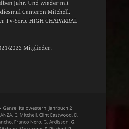
lben Jahr. Und wieder mit
 diesmal Cameron Mitchell.
k der TV-Serie HIGH CHAPARRAL
2021/2022 Mitglieder.
Kategorien
Genre
,
Italowestern
,
Jahrbuch 2
ANZA
,
C. Mitchell
,
Clint Eastwood
,
D.
Sancho
,
Franco Nero
,
G. Ardisson
,
G.
Mitchum
,
Morricone
,
P. Piccioni
,
R.