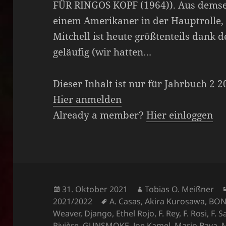
FÜR RINGOS KOPF (1964)). Aus demse
einem Amerikaner in der Hauptrolle,
Mitchell ist heute größtenteils dan
geläufig (wir hatten…
Dieser Inhalt ist nur für Jahrbuch 2 
Hier anmelden
Already a member?
Hier einloggen
Veröffentlicht
Autor
31. Oktober 2021
Tobias O. Meißner
am
Schlagwörter
2021/2022
A. Casas
,
Akira Kurosawa
,
BON
Weaver
,
Django
,
Ethel Rojo
,
F. Rey
,
F. Rosi
,
F. 
Rivière
,
GUNSMOKE
,
Joe Kamel
,
Mario Bava
,